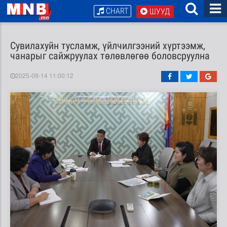
CHART
ШУУД
Сувилахуйн тусламж, үйлчилгээний хүртээмж,
чанарыг сайжруулах төлөвлөгөө боловсруулна
2025-09-14 11:00:12