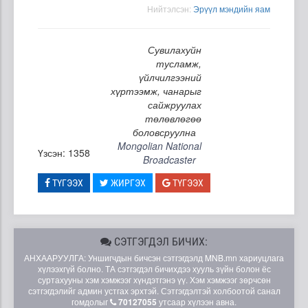
Нийтэлсэн:
Эрүүл мэндийн яам
Сувилахуйн
тусламж,
үйлчилгээний
хүртээмж, чанарыг
сайжруулах
төлөвлөгөө
боловсруулна
Mongolian National
Үзсэн: 1358
Broadcaster
ТҮГЭЭХ
ЖИРГЭХ
ТҮГЭЭХ
СЭТГЭГДЭЛ БИЧИХ:
АНХААРУУЛГА: Уншигчдын бичсэн сэтгэгдэлд MNB.mn хариуцлага
хүлээхгүй болно. ТА сэтгэгдэл бичихдээ хууль зүйн болон ёс
суртахууны хэм хэмжээг хүндэтгэнэ үү. Хэм хэмжээг зөрчсөн
сэтгэгдэлийг админ устгах эрхтэй. Сэтгэгдэлтэй холбоотой санал
гомдолыг
70127055
утсаар хүлээн авна.