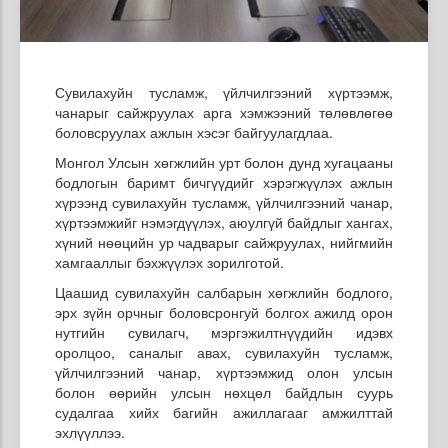
Сувилахуйн тусламж, үйлчилгээний хүртээмж,
чанарыг сайжруулах арга хэмжээний төлөвлөгөө
боловсруулах ажлын хэсэг байгуулагдлаа.
Монгол Улсын хөгжлийн урт болон дунд хугацааны
бодлогын баримт бичгүүдийг хэрэгжүүлэх ажлын
хүрээнд сувилахуйн тусламж, үйлчилгээний чанар,
хүртээмжийг нэмэгдүүлэх, аюулгүй байдлыг хангах,
хүний нөөцийн ур чадварыг сайжруулах, нийгмийн
хамгааллыг бэхжүүлэх зорилготой.
Цаашид сувилахуйн салбарын хөгжлийн бодлого,
эрх зүйн орчныг боловсронгуй болгох ажилд орон
нутгийн сувилагч, мэргэжилтнүүдийн идэвх
оролцоо, саналыг авах, сувилахуйн тусламж,
үйлчилгээний чанар, хүртээмжид олон улсын
болон өөрийн улсын нөхцөл байдлын суурь
судалгаа хийх багийн ажиллагааг амжилттай
эхлүүллээ.