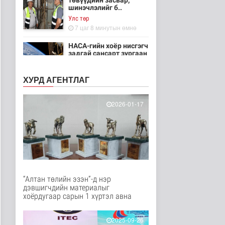
төвүүдийн засвар,
шинэчлэлийг б..
Улс төр
7 цаг 8 минутын өмнө
НАСА-гийн хоёр нисгэгч
задгай сансарт зургаан
ца..
Танин мэдэхүй
ХУРД АГЕНТЛАГ
7 цаг 24 минутын өмнө
Эртний ойг
2026-01-17
хамгаалахын тулд
Канадын иргэд мод бэ..
Дэлхийд
8 цаг 30 минутын өмнө
ЦАГ АГААР:
Улаанбаатарт шөнөдөө
18 хэм дулаан
“Алтан төлийн эзэн”-д нэр
Байгаль орчин
дэвшигчдийн материалыг
8 цаг 50 минутын өмнө
хоёрдугаар сарын 1 хүртэл авна
Кибер халдлага,
зөрчлийг E-Mongolia
2025-09-26
системээр да..