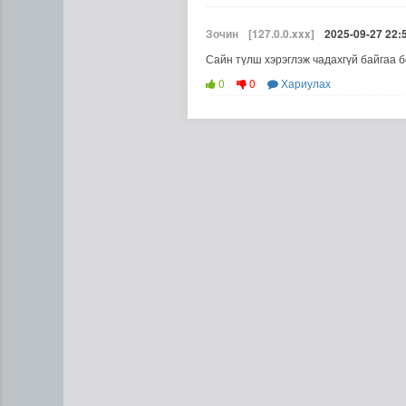
Зочин
[127.0.0.xxx]
2025-09-27 22:
Сайн түлш хэрэглэж чадахгүй байгаа б
0
0
Хариулах