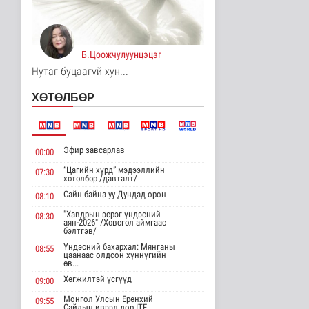
9 цаг 35 минутын өмнө
Хирошимад иргэд
Японы зэвсгийн
Б.Цоожчулуунцэцэг
экспортын бодлогы..
Дэлхийд
Нутаг буцаагүй хун...
9 цаг 47 минутын өмнө
ХӨТӨЛБӨР
Трамп Ирантай
тохиролцоонд хүрэх
шинэ гарц эрэлх..
Дэлхийд
Эфир завсарлав
00:00
9 цаг 55 минутын өмнө
“Цагийн хүрд” мэдээллийн
07:30
хөтөлбөр /давталт/
Европ даяар хэт халалт
эрчимжиж байна
Сайн байна уу Дундад орон
08:10
Дэлхийд
"Хавдрын эсрэг үндэсний
08:30
9 цаг 4 минутын өмнө
аян-2026" /Хөвсгөл аймгаас
бэлтгэв/
Үндэсний бахархал: Мянганы
08:55
Голууд үертэй байна
цаанаас олдсон хүннүгийн
өв...
Байгаль орчин
9 цаг 21 минутын өмнө
Хөгжилтэй үсгүүд
09:00
Монгол Улсын Ерөнхий
09:55
Сайдын ивээл дор ITF