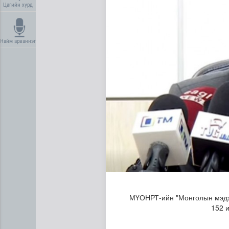
Цагийн хүрд
Найм арваннэг
Нийгмийн даатгалын сангий
МҮОНРТ-ийн "Монголын мэдээ
152 