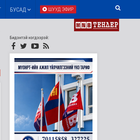
Т
БУСАД
ШУУД ЭФИР
Бидэнтэй нэгдээрэй: