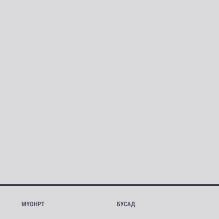
МҮОНРТ
БУСАД