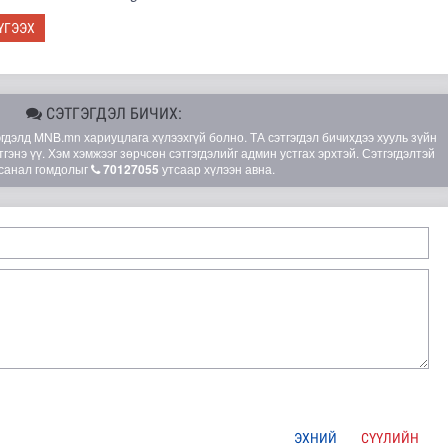
ҮГЭЭХ
СЭТГЭГДЭЛ БИЧИХ:
элд MNB.mn хариуцлага хүлээхгүй болно. ТА сэтгэгдэл бичихдээ хууль зүйн
гэнэ үү. Хэм хэмжээг зөрчсөн сэтгэгдэлийг админ устгах эрхтэй. Сэтгэгдэлтэй
санал гомдолыг
70127055
утсаар хүлээн авна.
лд Канадын иргэд мод бэлтгэгчдийн замыг хааж байна
ЭХНИЙ
СҮҮЛИЙН