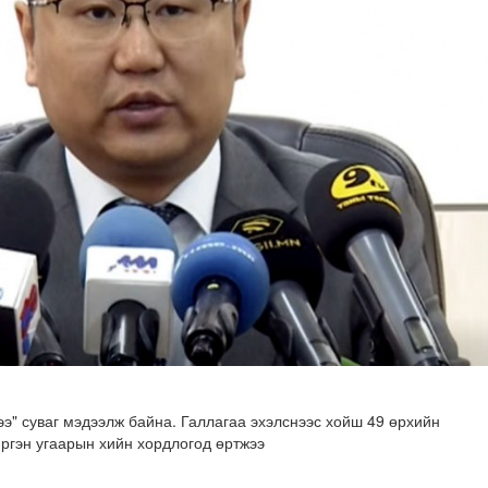
н хөрөнгө 7.6 тэрбум төгрөгөөр арвижлаа
" суваг мэдээлж байна. Галлагаа эхэлснээс хойш 49 өрхийн
иргэн угаарын хийн хордлогод өртжээ