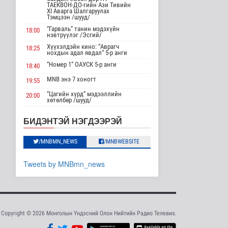
ТАЕКВОН-ДО-гийн Ази Тивийн
Нийслэлд 107 ШТС-аар
XI Аварга Шалгаруулах
АИ 92 автобензин
Тэмцээн /шууд/
түгээж байна
“Гарваль” танин мэдэхүйн
18:00
Улс төр
нэвтрүүлэг /Эсгий/
9 цаг 28 минутын өмнө
Хүүхэлдэйн кино: “Аврагч
18:25
нохдын адал явдал” 5-р анги
Олон улсын туршлага
“Номер 1” ОАУСК 5-р анги
18:40
судлах сургалт,
дадлагад 14 ..
MNB энэ 7 хоногт
19:55
Нийгэм
“Цагийн хүрд” мэдээллийн
20:00
10 цаг 54 минутын өмнө
хөтөлбөр /шууд/
MNB энэ 7 хоногт
20:40
Канадын Ерөнхий сайд
БИДЭНТЭЙ НЭГДЭЭРЭЙ
АНУ-тай хийж буй
Хөндөх сэдэв: Эмийн чанар
20:45
худалдааны..
100% уралдаант, танин
Дэлхийд
/MNBMN_NEWS
/MNBWEBSITE
21:15
мэдэхүйн нэвтрүүлэг S2 #9
10 цаг 8 минутын өмнө
“Эргүүлэг” ОАУСК 5-р анги”
22:15
Tweets by MNBmn_news
Мета компанид 567 сая
Эргэх дөрвөн цаг /Баянхонгор
23:30
ам.долларын төлбөр
аймгаас бэлтгэв/
ногдуул..
Дэлхийд
11 цаг 38 минутын өмнө
Copyright © 2026 Монголын Үндэсний Олон Нийтийн Радио Телевиз.
Ирэх 10 хоногт цаг