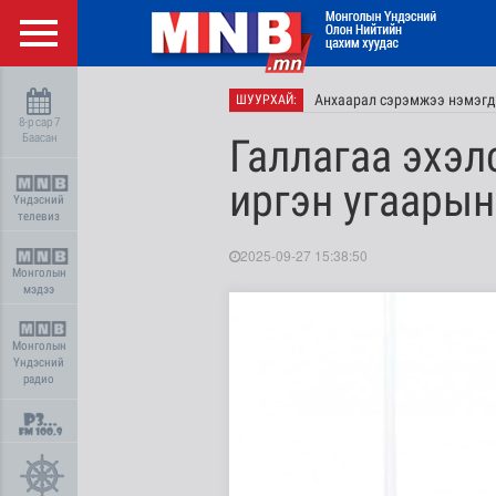
Анхаарал сэрэмжээ нэмэгд
ШУУРХАЙ:
8-р сар 7
Баасан
Галлагаа эхэл
иргэн угаарын
Үндэсний
телевиз
2025-09-27 15:38:50
Монголын
мэдээ
Монголын
Үндэсний
радио