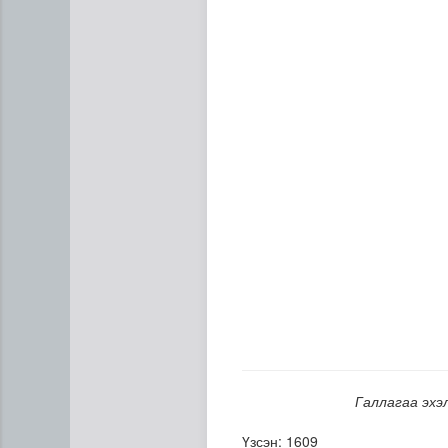
Сумдын халаалтын төвүүдий
Галлагаа эхэ
Үзсэн: 1609