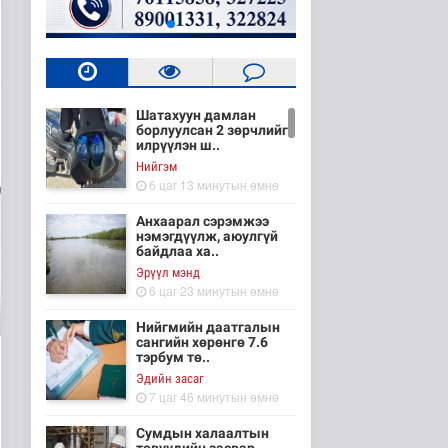
Шатахуун дамлан
борлуулсан 2 зөрчлийг
илрүүлэн ш..
Нийгэм
6 цаг 13 минутын өмнө
Анхаарал сэрэмжээ
нэмэгдүүлж, аюулгүй
байдлаа ха..
Эрүүл мэнд
6 цаг 23 минутын өмнө
Нийгмийн даатгалын
сангийн хөрөнгө 7.6
тэрбум тө..
Эдийн засаг
7 цаг 46 минутын өмнө
Сумдын халаалтын