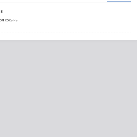
58
ол хохь нь!