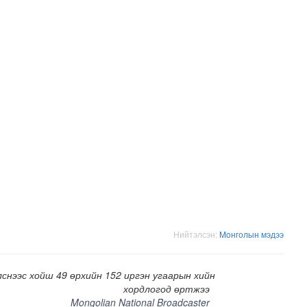
н засвар, шинэчлэлийг бүрэн хийж, хувийн хэвшил рүү м..
Нийтэлсэн:
Moнголын мэдээ
лснээс хойш 49 өрхийн 152 иргэн угаарын хийн
хордлогод өртжээ
Mongolian National Broadcaster