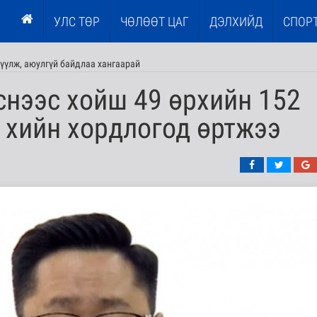
УЛС ТӨР
ЧӨЛӨӨТ ЦАГ
ДЭЛХИЙД
СПОР
үүлж, аюулгүй байдлаа хангаарай
снээс хойш 49 өрхийн 152
 хийн хордлогод өртжээ