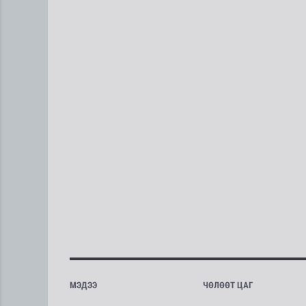
МЭДЭЭ
ЧӨЛӨӨТ ЦАГ