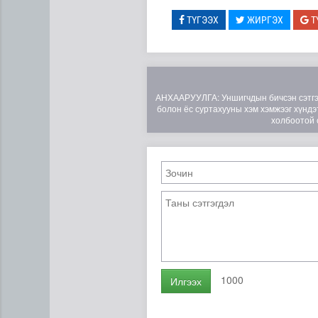
ТҮГЭЭХ
ЖИРГЭХ
Т
АНХААРУУЛГА: Уншигчдын бичсэн сэтгэгд
болон ёс суртахууны хэм хэмжээг хүндэт
холбоотой 
Эртний ойг хамгаалахын ту
1000
Илгээх