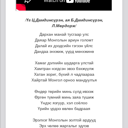
/Үг Ц.Дамдинсүрэн, ая Б.Дамдинсүрэн,
Л.Мөрдорж/
Дархан манай тусгаар улс
Даяар Монголын ариун голомт
Далай их дээдсийн гэгээн үйлс
Дандаа энхжиж, үүрд мөнхжинө
Хамаг дэлхийн шударга улстай
Хамтран нэгдсэн эвээ бэхжүүлж
Хатан зориг, бүхий л чадлаараа
Хайртай Монгол орноо мандуулъя
Өндөр төрийн минь сүлд ивээж
Өргөн түмний минь заяа түшиж
Үндэс язгуур, хэл соёлоо
Үрийн үрдээ өвлөн бадраая
Эрэлхэг Монголын золтой ардууд
Эрх чөлөө жаргалыг эдлэв