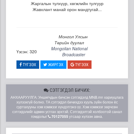
Жаргалын түлхүүр, хөгжлийн тулгуур
Жавхлант манай орон мандтугай...
Монгол Улсын
Төрийн дуулал
Mongolian National
Үзсэн: 320
Broadcaster
ТҮГЭЭХ
ЖИРГЭХ
ТҮГЭЭХ
СЭТГЭГДЭЛ БИЧИХ:
АНХААРУУЛГА: Уншигчдын бичсэн сэтгэгдэлд MNB.mn хариуцлага
хүлээхгүй болно. ТА сэтгэгдэл бичихдээ хууль зүйн болон ёс
суртахууны хэм хэмжээг хүндэтгэнэ үү. Хэм хэмжээг зөрчсөн
сэтгэгдэлийг админ устгах эрхтэй. Сэтгэгдэлтэй холбоотой санал
гомдолыг
70127055
утсаар хүлээн авна.