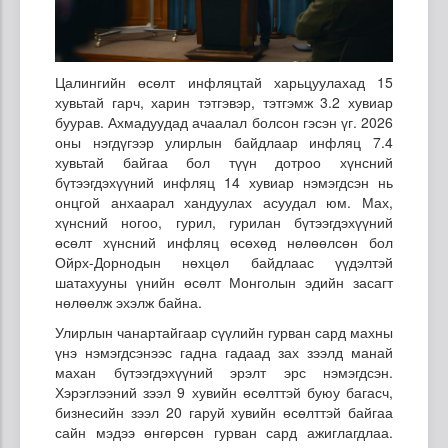
Цалингийн өсөлт инфляцтай харьцуулахад 15
хувьтай гарч, харин тэтгэвэр, тэтгэмж 3.2 хувиар
буурав. Ахмадуудад ачаалал болсон гэсэн үг. 2026
оны нэгдүгээр улирлын байдлаар инфляц 7.4
хувьтай байгаа бол түүн дотроо хүнсний
бүтээгдэхүүний инфляц 14 хувиар нэмэгдсэн нь
онцгой анхаарал хандуулах асуудал юм. Мах,
хүнсний ногоо, гурил, гурилан бүтээгдэхүүний
өсөлт хүнсний инфляц өсөхөд нөлөөлсөн бол
Ойрх-Дорнодын нөхцөл байдлаас үүдэлтэй
шатахууны үнийн өсөлт Монголын эдийн засагт
нөлөөлж эхэлж байна.
Улирлын чанартайгаар сүүлийн гурван сард махны
үнэ нэмэгдсэнээс гадна гадаад зах зээлд манай
махан бүтээгдэхүүний эрэлт эрс нэмэгдсэн.
Хэрэглээний зээл 9 хувийн өсөлттэй буюу багасч,
бизнесийн зээл 20 гаруй хувийн өсөлттэй байгаа
сайн мэдээ өнгөрсөн гурван сард ажиглагдлаа.