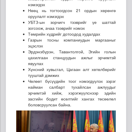
нэмэгдэх
Нөөц нь тогтоогдсон 21 ордын хөрөнгө
оруулалт нэмэгдэх
УБТЗ-ын зорчигч тээврийг үе шаттай
зогсоож, ачаа тээврийг нэмэх
Төмрийн хүдрийг дотоодод худалдах
Газрын тосны компаниудын маргааныг
эцэслэх
Эрдэнэбүрэн, Тавантолгой, Эгийн голын
цахилгаан станцуудын ажлыг эрчимтэй
явуулах
Хүнсний хувьсгал, Цагаан алт хөтөлбөрийг
тууштай дэмжих
Чөлөөт бүсүүдийн тоог нэмэгдүүлэх зэрэг
найман салбарт тухайлсан ажлуудыг
эрчимтэй хийж, хэрэгжүүлснээр эдийн
засгийн бодит өсөлтийг хангах төсөөлөл
боловсруулсан байна.