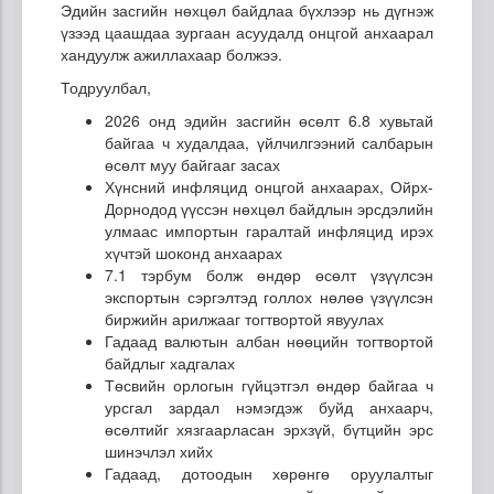
Эдийн засгийн нөхцөл байдлаа бүхлээр нь дүгнэж
үзээд цаашдаа зургаан асуудалд онцгой анхаарал
хандуулж ажиллахаар болжээ.
Тодруулбал,
2026 онд эдийн засгийн өсөлт 6.8 хувьтай
байгаа ч худалдаа, үйлчилгээний салбарын
өсөлт муу байгааг засах
Хүнсний инфляцид онцгой анхаарах, Ойрх-
Дорнодод үүссэн нөхцөл байдлын эрсдэлийн
улмаас импортын гаралтай инфляцид ирэх
хүчтэй шоконд анхаарах
7.1 тэрбум болж өндөр өсөлт үзүүлсэн
экспортын сэргэлтэд голлох нөлөө үзүүлсэн
биржийн арилжааг тогтвортой явуулах
Гадаад валютын албан нөөцийн тогтвортой
байдлыг хадгалах
Төсвийн орлогын гүйцэтгэл өндөр байгаа ч
урсгал зардал нэмэгдэж буйд анхаарч,
өсөлтийг хязгаарласан эрхзүй, бүтцийн эрс
шинэчлэл хийх
Гадаад, дотоодын хөрөнгө оруулалтыг