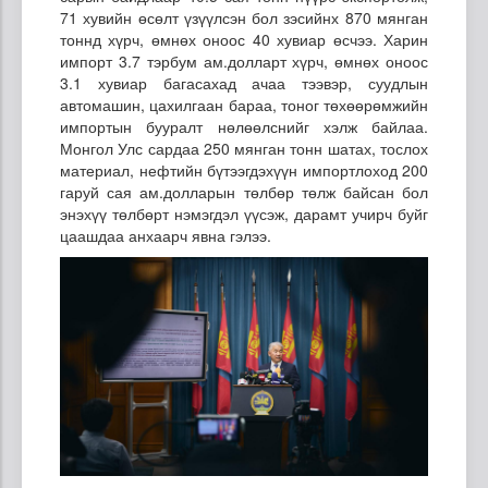
71 хувийн өсөлт үзүүлсэн бол зэсийнх 870 мянган
тоннд хүрч, өмнөх оноос 40 хувиар өсчээ. Харин
импорт 3.7 тэрбум ам.долларт хүрч, өмнөх оноос
3.1 хувиар багасахад ачаа тээвэр, суудлын
автомашин, цахилгаан бараа, тоног төхөөрөмжийн
импортын бууралт нөлөөлснийг хэлж байлаа.
Монгол Улс сардаа 250 мянган тонн шатах, тослох
материал, нефтийн бүтээгдэхүүн импортлоход 200
гаруй сая ам.долларын төлбөр төлж байсан бол
энэхүү төлбөрт нэмэгдэл үүсэж, дарамт учирч буйг
цаашдаа анхаарч явна гэлээ.