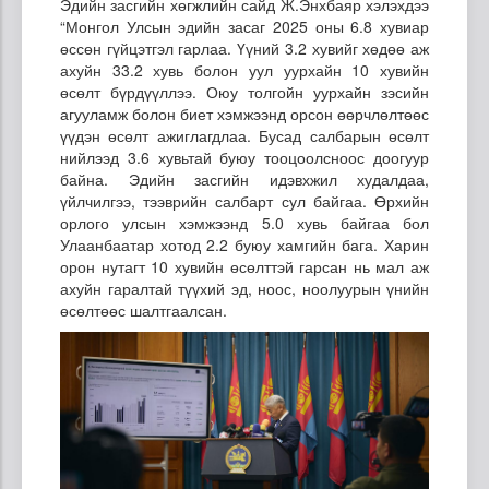
Эдийн засгийн хөгжлийн сайд Ж.Энхбаяр хэлэхдээ
“Монгол Улсын эдийн засаг 2025 оны 6.8 хувиар
өссөн гүйцэтгэл гарлаа. Үүний 3.2 хувийг хөдөө аж
ахуйн 33.2 хувь болон уул уурхайн 10 хувийн
өсөлт бүрдүүллээ. Оюу толгойн уурхайн зэсийн
агууламж болон биет хэмжээнд орсон өөрчлөлтөөс
үүдэн өсөлт ажиглагдлаа. Бусад салбарын өсөлт
нийлээд 3.6 хувьтай буюу тооцоолсноос доогуур
байна. Эдийн засгийн идэвхжил худалдаа,
үйлчилгээ, тээврийн салбарт сул байгаа. Өрхийн
орлого улсын хэмжээнд 5.0 хувь байгаа бол
Улаанбаатар хотод 2.2 буюу хамгийн бага. Харин
орон нутагт 10 хувийн өсөлттэй гарсан нь мал аж
ахуйн гаралтай түүхий эд, ноос, ноолуурын үнийн
өсөлтөөс шалтгаалсан.