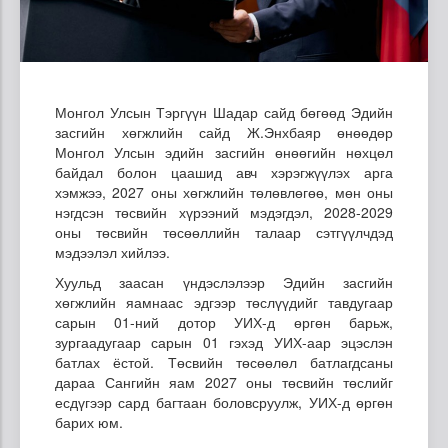
Монгол Улсын Тэргүүн Шадар сайд бөгөөд Эдийн
засгийн хөгжлийн сайд Ж.Энхбаяр өнөөдөр
Монгол Улсын эдийн засгийн өнөөгийн нөхцөл
байдал болон цаашид авч хэрэгжүүлэх арга
хэмжээ, 2027 оны хөгжлийн төлөвлөгөө, мөн оны
нэгдсэн төсвийн хүрээний мэдэгдэл, 2028-2029
оны төсвийн төсөөллийн талаар сэтгүүлчдэд
мэдээлэл хийлээ.
Хуульд заасан үндэслэлээр Эдийн засгийн
хөгжлийн яамнаас эдгээр төслүүдийг тавдугаар
сарын 01-ний дотор УИХ-д өргөн барьж,
зургаадугаар сарын 01 гэхэд УИХ-аар эцэслэн
батлах ёстой. Төсвийн төсөөлөл батлагдсаны
дараа Сангийн яам 2027 оны төсвийн төслийг
есдүгээр сард багтаан боловсруулж, УИХ-д өргөн
барих юм.