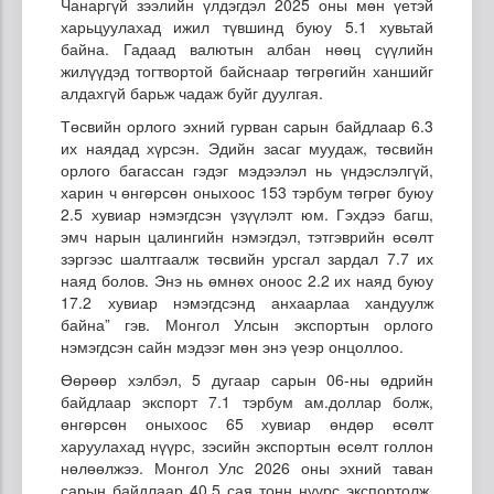
Чанаргүй зээлийн үлдэгдэл 2025 оны мөн үетэй
харьцуулахад ижил түвшинд буюу 5.1 хувьтай
байна. Гадаад валютын албан нөөц сүүлийн
жилүүдэд тогтвортой байснаар төгрөгийн ханшийг
алдахгүй барьж чадаж буйг дуулгая.
Төсвийн орлого эхний гурван сарын байдлаар 6.3
их наядад хүрсэн. Эдийн засаг муудаж, төсвийн
орлого багассан гэдэг мэдээлэл нь үндэслэлгүй,
харин ч өнгөрсөн оныхоос 153 тэрбум төгрөг буюу
2.5 хувиар нэмэгдсэн үзүүлэлт юм. Гэхдээ багш,
эмч нарын цалингийн нэмэгдэл, тэтгэврийн өсөлт
зэргээс шалтгаалж төсвийн урсгал зардал 7.7 их
наяд болов. Энэ нь өмнөх оноос 2.2 их наяд буюу
17.2 хувиар нэмэгдсэнд анхаарлаа хандуулж
байна” гэв. Монгол Улсын экспортын орлого
нэмэгдсэн сайн мэдээг мөн энэ үеэр онцоллоо.
Өөрөөр хэлбэл, 5 дугаар сарын 06-ны өдрийн
байдлаар экспорт 7.1 тэрбум ам.доллар болж,
өнгөрсөн оныхоос 65 хувиар өндөр өсөлт
харуулахад нүүрс, зэсийн экспортын өсөлт голлон
нөлөөлжээ. Монгол Улс 2026 оны эхний таван
сарын байдлаар 40.5 сая тонн нүүрс экспортолж,