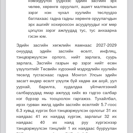
нэмэгдүүлэх үүднээс эдийн засгийн эрх
чөлөө, хөрөнгө оруулалт, ашигт малтмалын
зэрэг нэн чухал хуулийн төслүүдээ
батлахаас гадна гадны хөрөнгө оруулагчдын
эрх ашгийг хохироосон асуудлуудыг нэг мөр
цэгцлэх зэрэг ажлуудад тус, тус анхаарна
гэсэн юм.
Эдийн засгийн хөгжлийн яамнаас 2027-2029
онуудад эдийн засгийн өсөлт, инфляц,
тэнцвэржүүлсэн орлого, нийт зарлага, суурь
зарлага, Засгийн газрын өр зэрэг нийт есөн
үзүүлэлтийг Төсвийн хүрээний мэдэгдлийн хуулийн
төсөлд тусгаснаас гадна Монгол Улсын эдийн
засагт өндөр өсөлт үзүүлж буй хөдөө аж ахуй, уул
уурхай, барилга, худалдаа үйлчилгээний
салбаруудад ямар ажлууд хийх вэ гэдгээ салбар
нэг бүрээр нь тооцоолон гаргажээ. Тухайлбал,
ирэх гурван жилд эдийн засгийн өсөлтийг 5.7-гоос
6.3 хувьд хүргэх бол тэнцвэржүүлсэн орлогыг 31 их
наядаас 41 их наядад хүргэж, зарлагыг 32 их
наядаас 40 их наяд руу хүргэснээр
тэнцвэржүүлсэн тэнцлийг 1 их наядаас бууруулан