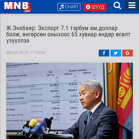
CHART
ШУУД
Ж.Энхбаяр: Экспорт 7.1 тэрбум ам.доллар
болж, өнгөрсөн оныхоос 65 хувиар өндөр өсөлт
үзүүллээ
2026-05-07 17:16:04