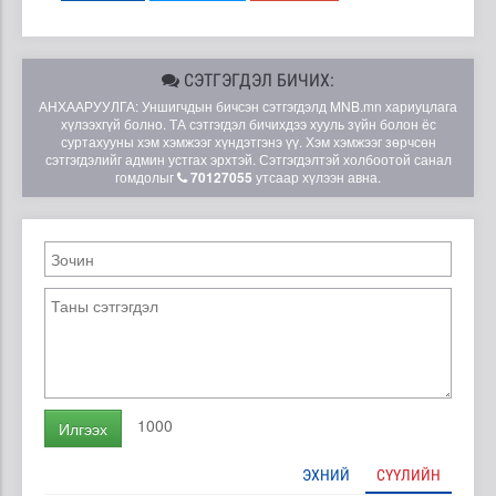
СЭТГЭГДЭЛ БИЧИХ:
АНХААРУУЛГА: Уншигчдын бичсэн сэтгэгдэлд MNB.mn хариуцлага
хүлээхгүй болно. ТА сэтгэгдэл бичихдээ хууль зүйн болон ёс
суртахууны хэм хэмжээг хүндэтгэнэ үү. Хэм хэмжээг зөрчсөн
сэтгэгдэлийг админ устгах эрхтэй. Сэтгэгдэлтэй холбоотой санал
гомдолыг
70127055
утсаар хүлээн авна.
1000
Илгээх
ЭХНИЙ
СҮҮЛИЙН