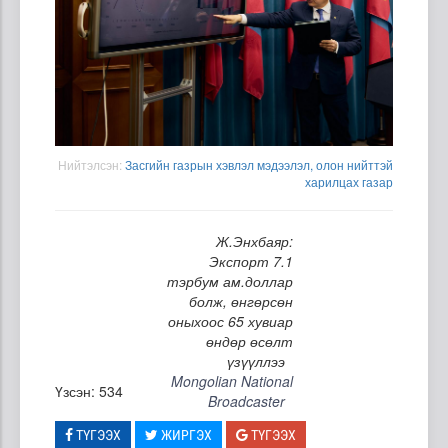
Нийтэлсэн:
Засгийн газрын хэвлэл мэдээлэл, олон нийттэй
харилцах газар
Ж.Энхбаяр:
Экспорт 7.1
тэрбум ам.доллар
болж, өнгөрсөн
оныхоос 65 хувиар
өндөр өсөлт
үзүүллээ
Mongolian National
Үзсэн: 534
Broadcaster
ТҮГЭЭХ
ЖИРГЭХ
ТҮГЭЭХ