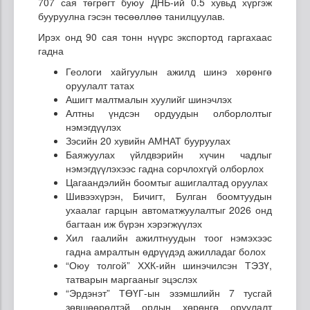
707 сая төгрөгт буюу ДНБ-ий 0.5 хувьд хүргэж
бууруулна гэсэн төсөөллөө танилцуулав.
Ирэх онд 90 сая тонн нүүрс экспортод гаргахаас
гадна
Геологи хайгуулын ажилд шинэ хөрөнгө
оруулалт татах
Ашигт малтмалын хуулийг шинэчлэх
Алтны үндсэн ордуудын олборлолтыг
нэмэгдүүлэх
Зэсийн 20 хувийн АМНАТ бууруулах
Баяжуулах үйлдвэрийн хүчин чадлыг
нэмэгдүүлэхээс гадна сорчлохгүй олборлох
Цагаандэлийн боомтыг ашиглалтад оруулах
Шивээхүрэн, Бичигт, Булган боомтуудын
ухаалаг гарцын автоматжуулалтыг 2026 онд
багтаан иж бүрэн хэрэгжүүлэх
Хил гаалийн ажилтнуудын тоог нэмэхээс
гадна амралтын өдрүүдэд ажилладаг болох
“Оюу толгой” ХХК-ийн шинэчилсэн ТЭЗҮ,
татварын маргааныг эцэслэх
“Эрдэнэт” ТӨҮГ-ын эзэмшлийн 7 тусгай
зөвшөөрөлтэй ордын хөрөнгө оруулалт