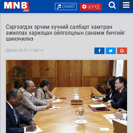
CHART
ШУУД
Сэргээгдэх эрчим хүчний салбарт хамтран
ажиллах харилцан ойлголцлын санамж бичгийг
шинэчилнэ
2026-05-07 17:58:14