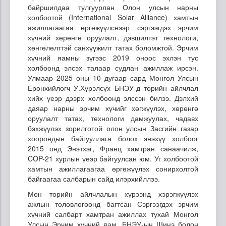
байршилдаа тулгуурлан Олон улсын нарны
холбоотой (International Solar Alliance) хамтын
ажиллагаагаа өргөжүүлснээр сэргээгдэх эрчим
хүчний хөрөнгө оруулалт, дэвшилтэт технологи,
хөнгөлөлттэй санхүүжилт татах боломжтой. Эрчим
хүчний яамны зүгээс 2019 оноос эхлэн тус
холбоонд элсэх талаар судлан ажиллаж ирсэн.
Улмаар 2025 оны 10 дугаар сард Монгол Улсын
Ерөнхийлөгч У.Хүрэлсүх БНЭУ-д төрийн айлчлал
хийх үеэр дээрх холбоонд элссэн билээ. Дэлхий
даяар нарны эрчим хүчийг хөгжүүлэх, хөрөнгө
оруулалт татах, технологи дамжуулах, чадавх
бэхжүүлэх зорилготой олон улсын Засгийн газар
хоорондын байгууллага болох энэхүү холбоог
2015 онд Энэтхэг, Франц хамтран санаачилж,
COP-21 хурлын үеэр байгуулсан юм. Уг холбоотой
хамтын ажиллагаагаа өргөжүүлэх сонирхолтой
байгаагаа салбарын сайд илэрхийллээ.
Мөн төрийн айлчлалын хүрээнд хэрэгжүүлэх
ажлын төлөвлөгөөнд багтсан Сэргээгдэх эрчим
хүчний салбарт хамтран ажиллах тухай Монгол
Улсын Эрчим хүчний яам, БНЭУ-ын Шинэ болон