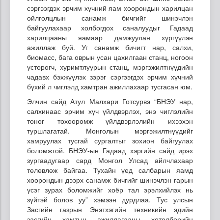
сэргээгдэх эрчим хүчний яам хоорондын харилцан
ойлголцлын санамж бичгийг шинэчлэн
байгуулахаар холбогдох саналуудыг Гадаад
харилцааны яамаар дамжуулан хүргүүлэн
ажиллаж буй. Уг санамж бичигт нар, салхи,
биомасс, бага оврын усан цахилгаан станц, ногоон
устөрөгч, хуримтлуурын станц, мэргэжилтнүүдийн
чадавх бэхжүүлэх зэрэг сэргээгдэх эрчим хүчний
бүхий л чиглэлд хамтран ажиллахаар тусгасан юм.
Элчин сайд Атул Малхари Готсурвэ “БНЭУ нар,
салхинаас эрчим хүч үйлдвэрлэх, энэ чиглэлийн
тоног төхөөрөмж үйлдвэрлэлийн ихээхэн
туршлагатай. Монголын мэргэжилтнүүдийг
хамруулах тусгай сургалтыг зохион байгуулах
боломжтой. БНЭУ-ын Гадаад хэргийн сайд ирэх
зургаадугаар сард Монгол Улсад айлчлахаар
төлөвлөж байгаа. Тухайн үед салбарын яамд
хоорондын дээрх санамж бичгийг шинэчлэн гарын
үсэг зурах боломжийг хоёр тал эрэлхийлэх нь
зүйтэй болов уу” хэмээн дурдлаа. Тус улсын
Засгийн газрын Энэтхэгийн техникийн эдийн
засгийн хамтын ажиллагааны хөтөлбөрийн