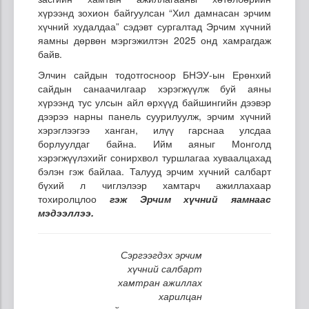
хүрээнд зохион байгуулсан “Хил дамнасан эрчим
хүчний худалдаа” сэдэвт сургалтад Эрчим хүчний
яамны дөрвөн мэргэжилтэн 2025 онд хамрагдаж
байв.
Элчин сайдын тодотгосноор БНЭУ-ын Ерөнхий
сайдын санаачилгаар хэрэгжүүлж буй аяны
хүрээнд тус улсын айл өрхүүд байшингийн дээвэр
дээрээ нарны панель суурилуулж, эрчим хүчний
хэрэглээгээ ханган, илүү гарснаа улсдаа
борлуулдаг байна. Ийм аяныг Монголд
хэрэгжүүлэхийг сонирхвол туршлагаа хуваалцахад
бэлэн гэж байлаа. Талууд эрчим хүчний салбарт
бүхий л чиглэлээр хамтарч ажиллахаар
тохиролцлоо
гэж Эрчим хүчний яамнаас
мэдээллээ.
Сэргээгдэх эрчим
хүчний салбарт
хамтран ажиллах
харилцан