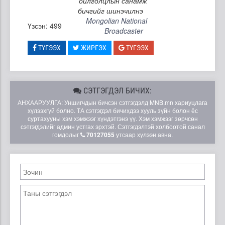
ойлголцлын санамж
бичгийг шинэчилнэ
Mongolian National
Үзсэн: 499
Broadcaster
ТҮГЭЭХ
ЖИРГЭХ
ТҮГЭЭХ
СЭТГЭГДЭЛ БИЧИХ:
АНХААРУУЛГА: Уншигчдын бичсэн сэтгэгдэлд MNB.mn хариуцлага
хүлээхгүй болно. ТА сэтгэгдэл бичихдээ хууль зүйн болон ёс
суртахууны хэм хэмжээг хүндэтгэнэ үү. Хэм хэмжээг зөрчсөн
сэтгэгдэлийг админ устгах эрхтэй. Сэтгэгдэлтэй холбоотой санал
гомдолыг
70127055
утсаар хүлээн авна.