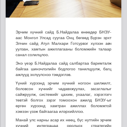
Эрчим хүчний сайд Б.Найдалаа өнөөдөр БНЭУ-
аас Монгол Улсад суугаа Онц бөгөөд Бүрэн эрхт
Элчин сайд Атул Малхари Готсурвэг хүлээн авч
уулзан, хамтын ажиллагааны боломжийн талаар
санал солилцлоо.
Энэ үеэр Б.Найдалаа сайд салбартаа баримталж
байгаа шинэчлэлийн бодлогоо танилцуулж, багц
ажлууд эхлүүлснээ тэмдэглэв.
Үүний хүрээнд эрчим хүчний ногоон шилжилт,
боловсон хүчнийг чадавхжуулах, засаглалыг
сайжруулж, системийг цахим, ухаалаг, хэрэглэгч
төвтэй болгох зэрэг томоохон ажилд БНЭУ-ыг
өргөн хүрээнд хамтран ажиллах боломжтой
хэмээн үзэж байгаагаа илэрхийллээ.
Манай улс нарны асар их нөөц, бүс нутгийн эрчим
хүчний интеграцад оролцох стратегийн