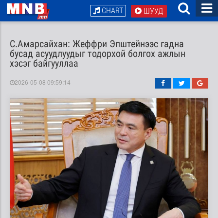
CHART
ШУУД
С.Амарсайхан: Жеффри Эпштейнээс гадна
бусад асуудлуудыг тодорхой болгох ажлын
хэсэг байгууллаа
2026-05-08 09:59:14