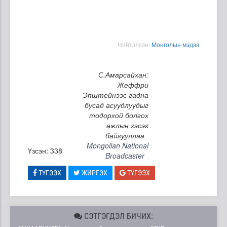
Нийтэлсэн:
Moнголын мэдээ
С.Амарсайхан:
Жеффри
Эпштейнээс гадна
бусад асуудлуудыг
тодорхой болгох
ажлын хэсэг
байгууллаа
Mongolian National
Үзсэн: 338
Broadcaster
ТҮГЭЭХ
ЖИРГЭХ
ТҮГЭЭХ
СЭТГЭГДЭЛ БИЧИХ: