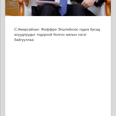
С.Амарсайхан: Жеффри Эпштейнээс гадна бусад
асуудлуудыг тодорхой болгох ажлын хэсэг
байгууллаа