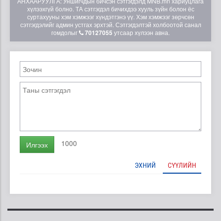
АНХААРУУЛГА: Уншигчдын бичсэн сэтгэгдэлд MNB.mn хариуцлага
хүлээхгүй болно. ТА сэтгэгдэл бичихдээ хууль зүйн болон ёс
суртахууны хэм хэмжээг хүндэтгэнэ үү. Хэм хэмжээг зөрчсөн
сэтгэгдэлийг админ устгах эрхтэй. Сэтгэгдэлтэй холбоотой санал
гомдолыг
70127055
утсаар хүлээн авна.
1000
Илгээх
ЭХНИЙ
СҮҮЛИЙН