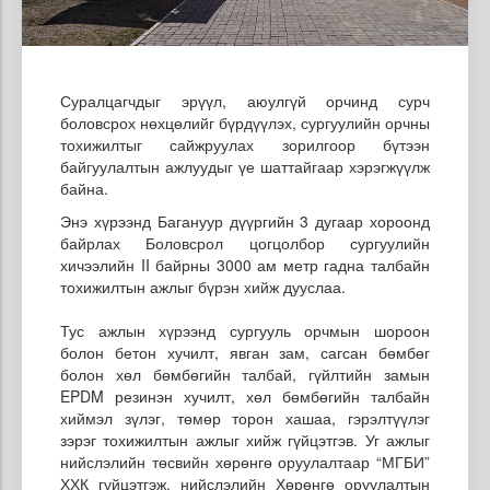
Суралцагчдыг эрүүл, аюулгүй орчинд сурч
боловсрох нөхцөлийг бүрдүүлэх, сургуулийн орчны
тохижилтыг сайжруулах зорилгоор бүтээн
байгуулалтын ажлуудыг үе шаттайгаар хэрэгжүүлж
байна.
Энэ хүрээнд Багануур дүүргийн 3 дугаар хороонд
байрлах Боловсрол цогцолбор сургуулийн
хичээлийн II байрны 3000 ам метр гадна талбайн
тохижилтын ажлыг бүрэн хийж дууслаа.
Тус ажлын хүрээнд сургууль орчмын шороон
болон бетон хучилт, явган зам, сагсан бөмбөг
болон хөл бөмбөгийн талбай, гүйлтийн замын
EPDM резинэн хучилт, хөл бөмбөгийн талбайн
хиймэл зүлэг, төмөр торон хашаа, гэрэлтүүлэг
зэрэг тохижилтын ажлыг хийж гүйцэтгэв. Уг ажлыг
нийслэлийн төсвийн хөрөнгө оруулалтаар “МГБИ”
ХХК гүйцэтгэж, нийслэлийн Хөрөнгө оруулалтын