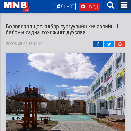
CHART
ШУУД
Боловсрол цогцолбор сургуулийн хичээлийн II
байрны гадна тохижилт дууслаа
2026-05-08 15:12:00