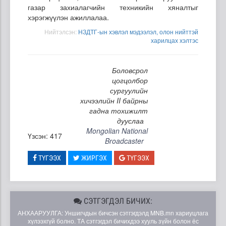
газар захиалагчийн техникийн хяналтыг
хэрэгжүүлэн ажиллалаа.
Нийтэлсэн:
НЗДТГ-ын хэвлэл мэдээлэл, олон нийттэй
харилцах хэлтэс
Боловсрол
цогцолбор
сургуулийн
хичээлийн II байрны
гадна тохижилт
дууслаа
Mongolian National
Үзсэн: 417
Broadcaster
ТҮГЭЭХ
ЖИРГЭХ
ТҮГЭЭХ
СЭТГЭГДЭЛ БИЧИХ:
АНХААРУУЛГА: Уншигчдын бичсэн сэтгэгдэлд MNB.mn хариуцлага
хүлээхгүй болно. ТА сэтгэгдэл бичихдээ хууль зүйн болон ёс