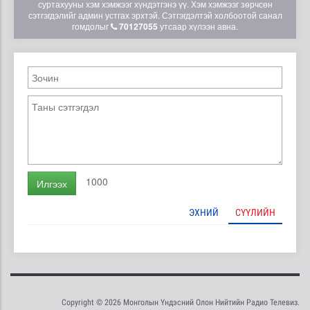
суртахууны хэм хэмжээг хүндэтгэнэ үү. Хэм хэмжээг зөрчсөн
сэтгэгдэлийг админ устгах эрхтэй. Сэтгэгдэлтэй холбоотой санал
гомдолыг
70127055
утсаар хүлээн авна.
1000
Илгээх
ЭХНИЙ
СҮҮЛИЙН
Copyright © 2026 Монголын Үндэсний Олон Нийтийн Радио Телевиз.