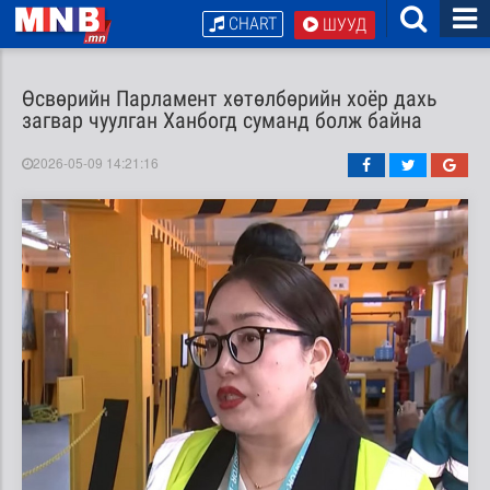
CHART
ШУУД
Өсвөрийн Парламент хөтөлбөрийн хоёр дахь
загвар чуулган Ханбогд суманд болж байна
2026-05-09 14:21:16