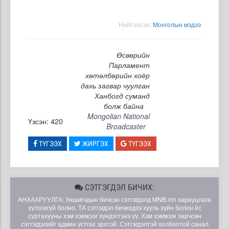
Нийтэлсэн:
Moнголын мэдээ
Өсвөрийн
Парламент
хөтөлбөрийн хоёр
дахь загвар чуулган
Ханбогд суманд
болж байна
Mongolian National
Үзсэн: 420
Broadcaster
ТҮГЭЭХ
ЖИРГЭХ
ТҮГЭЭХ
СЭТГЭГДЭЛ БИЧИХ:
АНХААРУУЛГА: Уншигчдын бичсэн сэтгэгдэлд MNB.mn хариуцлага
хүлээхгүй болно. ТА сэтгэгдэл бичихдээ хууль зүйн болон ёс
суртахууны хэм хэмжээг хүндэтгэнэ үү. Хэм хэмжээг зөрчсөн
сэтгэгдэлийг админ устгах эрхтэй. Сэтгэгдэлтэй холбоотой санал