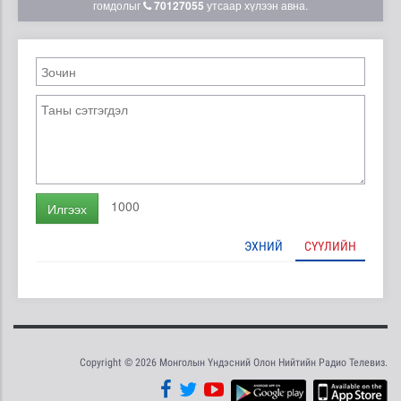
гомдолыг
70127055
утсаар хүлээн авна.
1000
Илгээх
ЭХНИЙ
СҮҮЛИЙН
Copyright © 2026 Монголын Үндэсний Олон Нийтийн Радио Телевиз.