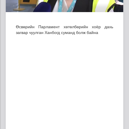
Өсвөрийн Парламент хөтөлбөрийн хоёр дахь
загвар чуулган Ханбогд суманд болж байна