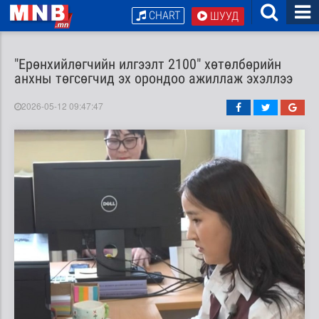
CHART
ШУУД
"Ерөнхийлөгчийн илгээлт 2100" хөтөлбөрийн
анхны төгсөгчид эх орондоо ажиллаж эхэллээ
2026-05-12 09:47:47