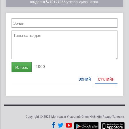
гомдолыг
70127055
утсаар хүлээн авна.
1000
Илгээх
ЭХНИЙ
СҮҮЛИЙН
Copyright © 2026 Монголын Үндэсний Олон Нийтийн Радио Телевиз.