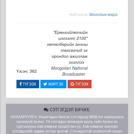
Нийтэлсэн:
Moнголын мэдээ
"Ерөнхийлөгчийн
илгээлт 2100"
хөтөлбөрийн анхны
төгсөгчид эх
орондоо ажиллаж
эхэллээ
Mongolian National
Үзсэн: 362
Broadcaster
ТҮГЭЭХ
ЖИРГЭХ
ТҮГЭЭХ
СЭТГЭГДЭЛ БИЧИХ:
АНХААРУУЛГА: Уншигчдын бичсэн сэтгэгдэлд MNB.mn хариуцлага
хүлээхгүй болно. ТА сэтгэгдэл бичихдээ хууль зүйн болон ёс
суртахууны хэм хэмжээг хүндэтгэнэ үү. Хэм хэмжээг зөрчсөн
сэтгэгдэлийг админ устгах эрхтэй. Сэтгэгдэлтэй холбоотой санал