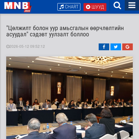
CHART
ШУУД
"Цөлжилт болон уур амьсгалын өөрчлөлтийн
асуудал" сэдэвт уулзалт боллоо
2026-05-12 09:52:12