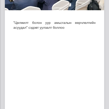
"Цөлжилт болон уур амьсгалын өөрчлөлтийн
асуудал" сэдэвт уулзалт боллоо