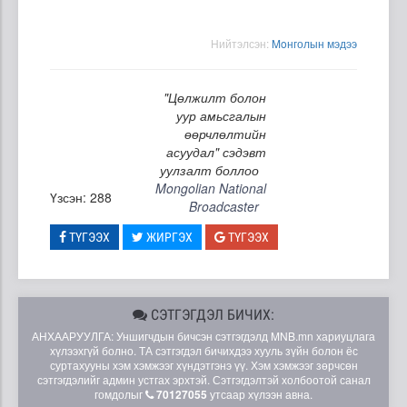
Нийтэлсэн:
Moнголын мэдээ
"Цөлжилт болон
уур амьсгалын
өөрчлөлтийн
асуудал" сэдэвт
уулзалт боллоо
Mongolian National
Үзсэн: 288
Broadcaster
ТҮГЭЭХ
ЖИРГЭХ
ТҮГЭЭХ
СЭТГЭГДЭЛ БИЧИХ:
АНХААРУУЛГА: Уншигчдын бичсэн сэтгэгдэлд MNB.mn хариуцлага
хүлээхгүй болно. ТА сэтгэгдэл бичихдээ хууль зүйн болон ёс
суртахууны хэм хэмжээг хүндэтгэнэ үү. Хэм хэмжээг зөрчсөн
сэтгэгдэлийг админ устгах эрхтэй. Сэтгэгдэлтэй холбоотой санал
гомдолыг
70127055
утсаар хүлээн авна.