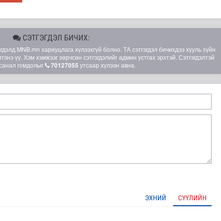
СЭТГЭГДЭЛ БИЧИХ:
элд MNB.mn хариуцлага хүлээхгүй болно. ТА сэтгэгдэл бичихдээ хууль зүйн
гэнэ үү. Хэм хэмжээг зөрчсөн сэтгэгдэлийг админ устгах эрхтэй. Сэтгэгдэлтэй
санал гомдолыг
70127055
утсаар хүлээн авна.
OP31 хурлын уялдаа нь Риогийн гурван конвенцын нэгдсэ..
ЭХНИЙ
СҮҮЛИЙН