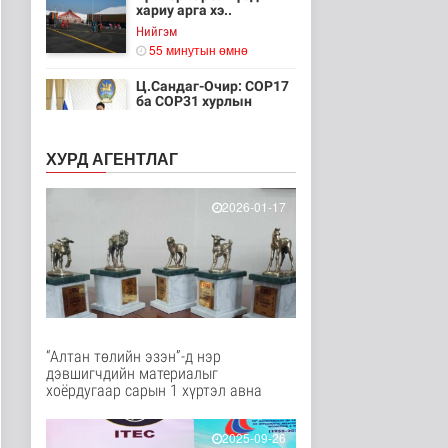
хариу арга хэ..
Нийгэм
55 минутын өмнө
Ц.Сандаг-Очир: COP17
ба COP31 хурлын
уялдаа нь Р..
Байгаль орчин
ХУРД АГЕНТЛАГ
1 цаг 59 минутын өмнө
Хийлдэг завь, гудас,
2026-01-17
хөвөгч тоглоом биш
Эрүүл мэнд
1 цаг 15 минутын өмнө
Нийслэлийн цэцэрлэгт
хамрагдах I шатны
бүртгэл э..
Нийгэм
“Алтан төлийн эзэн”-д нэр
1 цаг 27 минутын өмнө
дэвшигчдийн материалыг
хоёрдугаар сарын 1 хүртэл авна
Долоодугаар сард
709.503 зөрчил
бүртгэгджээ
2025-09-26