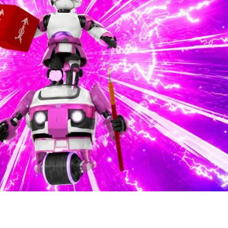
-ийг төр, хувийн хэвшлийн түншлэлээр хэрэгжүүлэх тог..