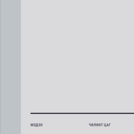
МЭДЭЭ
ЧӨЛӨӨТ ЦАГ