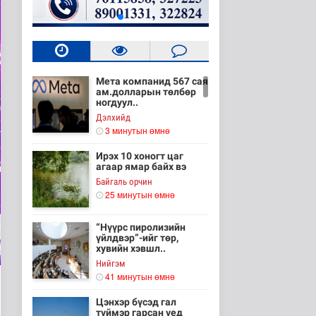
Мета компанид 567 сая
ам.долларын төлбөр
ногдуул..
Дэлхийд
3 минутын өмнө
Ирэх 10 хоногт цаг
агаар ямар байх вэ
Байгаль орчин
25 минутын өмнө
“Нүүрс пиролизийн
үйлдвэр”-ийг төр,
хувийн хэвшл..
Нийгэм
41 минутын өмнө
Цэнхэр бүсэд гал
түймэр гарсан үед