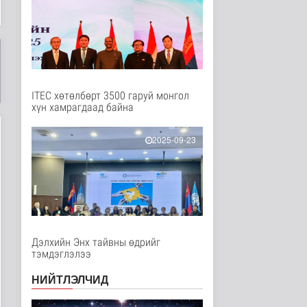
Нийгэм
2 цаг 34 минутын өмнө
Мал угаалгын ажил
үргэлжилж байна
Нийгэм
2 цаг 37 минутын өмнө
ITEC хөтөлбөрт 3500 гаруй монгол
хүн хамрагдаад байна
Хогноос эрчим хүч
үйлдвэрлэх үйлдвэр 34
МВт-ын х..
2025-09-23
Нийгэм
2 цаг 55 минутын өмнө
Монелийн гудамжны
авто замыг өнөөдрөөс
хааж, зас..
2 цагийн өмнө
Нийгэм
Дэлхийн Энх тайвны өдрийг
Орон сууцны залиланд
тэмдэглэлээ
3613 иргэн өртөж, 118
тэрбу..
НИЙТЛЭЛЧИД
Улс төр
2 цаг 16 минутын өмнө