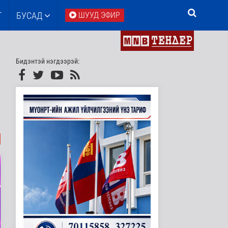
Т
БУСАД
ШУУД ЭФИР
Бидэнтэй нэгдээрэй: