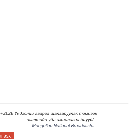
рсан үед хариу арга хэмжээний дадлага сургуулийг зох..
н-2026 Үндэсний аварга шалгаруулах тэмцээн
нээлтийн үйл ажиллагаа /шууд/
Mongolian National Broadcaster
ҮГЭЭХ