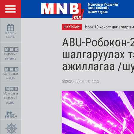
Ирэх 10 хоногт цаг агаар я
ШУУРХАЙ:
8-р сар 7
Баасан
ABU-Робокон-
шалгаруулах т
Үндэсний
телевиз
ажиллагаа /ш
Монголын
мэдээ
2026-05-14 14:15:52
Монголын
Үндэсний
радио