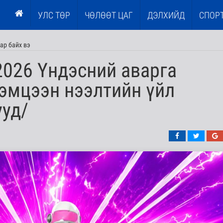
УЛС ТӨР
ЧӨЛӨӨТ ЦАГ
ДЭЛХИЙД
СПОР
мар байх вэ
2026 Үндэсний аварга
эмцээн нээлтийн үйл
ууд/