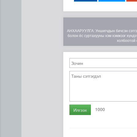
АНХААРУУЛГА: Уншигчдын бичсэн сэтгэгд
болон ёс суртахууны хэм хэмжээг хүндэт
холбоотой 
Ц.Сандаг-Очир: COP17 ба C
1000
Илгээх