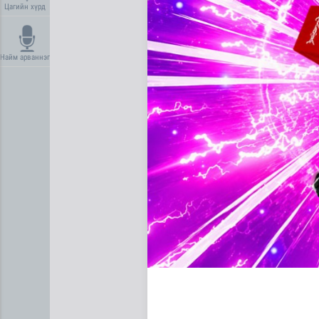
Цагийн хүрд
Найм арваннэг
“Нүүрс пиролизийн үйлдвэр”