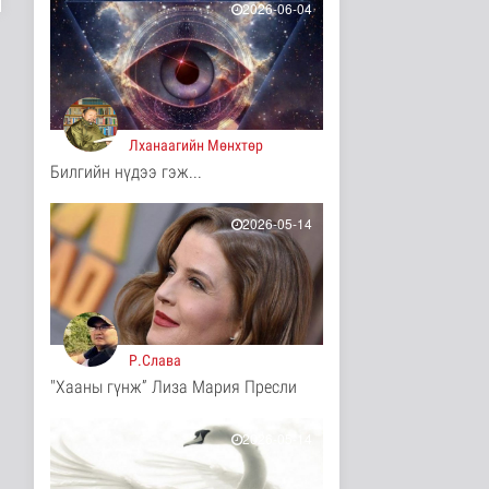
2026-06-04
Цөмийн эрчим хүчний
хөрөнгө оруулалтыг
2050 он х..
Дэлхийд
2 цаг 19 минутын өмнө
НТТТ: 11:00-16:00
Лханаагийн Мөнхтөр
цагийн хооронд
Билгийн нүдээ гэж...
шаардлагагүй бо..
Эрүүл мэнд
3 цаг 36 минутын өмнө
2026-05-14
Д.Нацагдоржийн
мэндэлсний 120
жилийн ойд зориулс..
Танин мэдэхүй
3 цаг 43 минутын өмнө
Р.Слава
Хүннүгийн язгууртны
"Хааны гүнж” Лиза Мария Пресли
оршуулгын дурсгалт
газрууд Ю..
Танин мэдэхүй
2026-05-14
3 цаг 46 минутын өмнө
Манай улс Польш