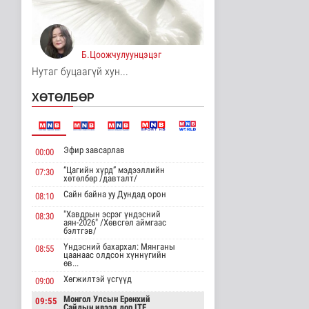
улстай хөдөө аж ахуйн
салбарт өр..
Улс төр
3 цаг 51 минутын өмнө
Б.Цоожчулуунцэцэг
Нутаг буцаагүй хун...
Одон орны судлаачид
нарны гадаргын
хамгийн өндөр..
ХӨТӨЛБӨР
Дэлхийд
3 цаг 55 минутын өмнө
Боловсролын сайд
Эфир завсарлав
00:00
Л.Энх-Амгалан
"Pearson" компани..
“Цагийн хүрд” мэдээллийн
07:30
хөтөлбөр /давталт/
Улс төр
3 цаг 59 минутын өмнө
Сайн байна уу Дундад орон
08:10
"Хавдрын эсрэг үндэсний
08:30
Б.Сэмжидмаа:
аян-2026" /Хөвсгөл аймгаас
Зөвшөөрлийн шинжтэй
бэлтгэв/
103 бүртгэлээс ..
Үндэсний бахархал: Мянганы
08:55
Нийгэм
цаанаас олдсон хүннүгийн
өв...
3 цаг 17 минутын өмнө
Хөгжилтэй үсгүүд
09:00
Төмөр замчдын
Монгол Улсын Ерөнхий
09:55
мэргэжлийн өдөрт
Сайдын ивээл дор ITF