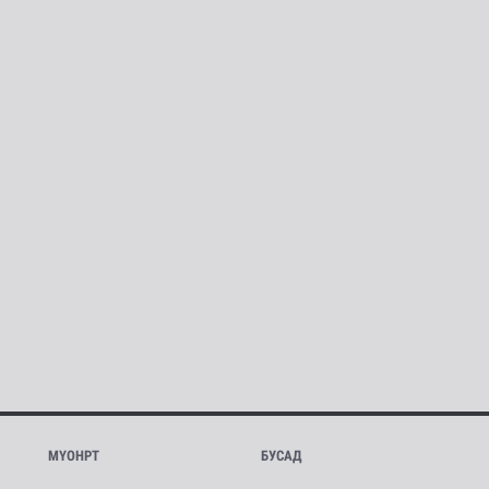
МҮОНРТ
БУСАД