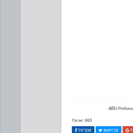
Цэнхэр бүсэд гал түймэр га
ABU-Робоко
Үзсэн: 663
ТҮГЭЭХ
ЖИРГЭХ
Т