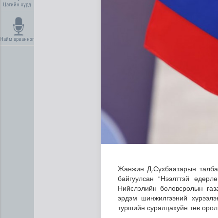
Цагийн хүрд
Найм арваннэг
Дундговь аймагт Нарны цах
Жанжин Д.Сүхбаатарын талбай
байгуулсан “Нээлттэй өдөрл
Нийслэлийн боловсролын газа
эрдэм шинжилгээний хүрээлэ
туршийн суралцахуйн төв орол