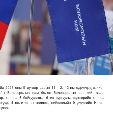
илгаан станц барих ажил үргэлжилж байна
д 2026 оны 5 дугаар сарын 11, 12, 13-ны өдрүүдэд зохион
өг”-т Боловсролын яам болон Боловсролын ерөнхий газар,
р, харьяа 6 байгууллага, 6 их сургууль, тэдгээрийн харьяа
нгүүд, 4 политехник коллеж, нийслэлийн 9 дүүргийн Насан
цлоо.