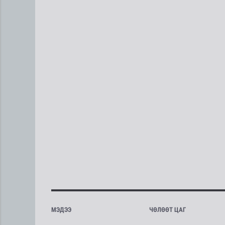
МЭДЭЭ
ЧӨЛӨӨТ ЦАГ