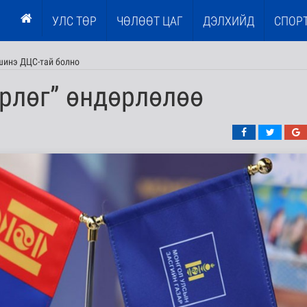
УЛС ТӨР
ЧӨЛӨӨТ ЦАГ
ДЭЛХИЙД
СПОР
шинэ ДЦС-тай болно
өрлөг” өндөрлөлөө