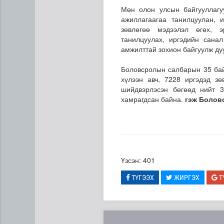
Мөн олон улсын байгууллагу
ажиллагаагаа танилцуулан, 
зөвлөгөө мэдээлэл өгөх, э
танилцуулах, иргэдийн санал
амжилттай зохион байгуулж ду
Боловсролын салбарын 35 бай
хүлээн авч, 7228 иргэдэд зө
шийдвэрлэсэн бөгөөд нийт 
Дипломат төлөөлөгчийн га
хамрагдсан байна.
гэж Болов
Үзсэн: 401
ТҮГЭЭХ
ЖИРГЭХ
Т