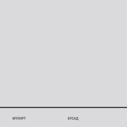
МҮОНРТ
БУСАД