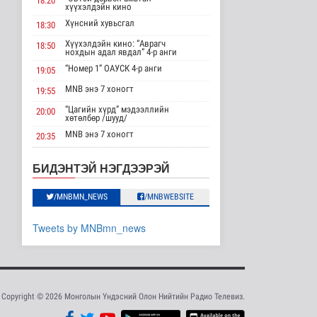
18:20
АНУ импортлогчдод
хүүхэлдэйн кино
100 тэрбум
Хүнсний хувьсгал
ам.долларын
18:30
тарифын..
Хүүхэлдэйн кино: “Аврагч
18:50
Дэлхийд
нохдын адал явдал” 4-р анги
9 цаг 15 минутын өмнө
“Номер 1” ОАУСК 4-р анги
19:05
Шейх Хасина
MNB энэ 7 хоногт
19:55
Бангладешт эргэн
“Цагийн хүрд” мэдээллийн
ирэхээ зарлав
20:00
хөтөлбөр /шууд/
Дэлхийд
MNB энэ 7 хоногт
20:35
9 цаг 22 минутын өмнө
Монгол 99 “Би монгол хүн”
20:40
Дорноговь аймгаас /шууд/
Монгол Улсын эмэгтэй
БИДЭНТЭЙ НЭГДЭЭРЭЙ
шигшээ баг Азийн
“Эргүүлэг” ОАУСК 4-р анги
22:10
наадам-д о..
/MNBMN_NEWS
/MNBWEBSITE
“Гэрэлтэй цонх” үдшийн
Cпорт
23:25
хөтөлбөр
10 цаг 19 минутын өмнө
Tweets by MNBmn_news
Энэ сарын 15-наас
эхэлж тээврийн
хэрэгслийн улсы..
Нийгэм
10 цаг 26 минутын өмнө
Copyright © 2026 Монголын Үндэсний Олон Нийтийн Радио Телевиз.
Хэт халууны улмаас