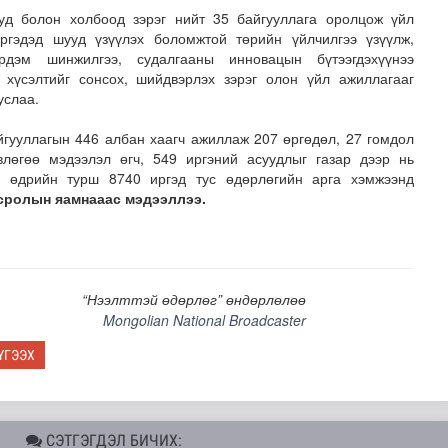
уд болон холбоод зэрэг нийт 35 байгууллага оролцож үйл
иргэдэд шууд үзүүлэх боломжтой төрийн үйлчилгээ үзүүлж,
рдэм шинжилгээ, судалгааны инновацын бүтээгдэхүүнээ
 хүсэлтийг сонсох, шийдвэрлэх зэрэг олон үйл ажиллагааг
услаа.
гууллагын 446 албан хаагч ажиллаж 207 өргөдөл, 27 гомдол
влөгөө мэдээлэл өгч, 549 иргэний асуудлыг газар дээр нь
3 өдрийн турш 8740 иргэд тус өдөрлөгийн арга хэмжээнд
зруудын төлөөлөгчид COP17-ын байгууламжтай танилцлаа
сролын яамнааас мэдээллээ.
“Нээлттэй өдөрлөг” өндөрлөлөө
Mongolian National Broadcaster
ҮГЭЭХ
СЭТГЭГДЭЛ БИЧИХ: