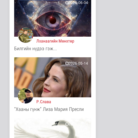
2026-06-04
7 цаг 41 минутын өмнө
ЦАГ АГААР:
Улаанбаатарт шөнөдөө
17 хэм дулаан
Байгаль орчин
7 цаг 46 минутын өмнө
Лханаагийн Мөнхтөр
Билгийн нүдээ гэж...
COP17-ын зочид,
төлөөлөгчдөд үйлчлэх
250 орчим ж..
2026-05-14
Нийгэм
8 цаг 6 минутын өмнө
Шатахууны нөөцийг
нэмэгдүүлэх,
доголдлыг арилгах..
Нийгэм
Р.Слава
8 цаг 11 минутын өмнө
"Хааны гүнж” Лиза Мария Пресли
Нийслэлийн иргэдийн
Төлөөлөгчдийн Хурлын
Ээлжит ..
2026-05-14
Нийгэм
8 цаг 17 минутын өмнө