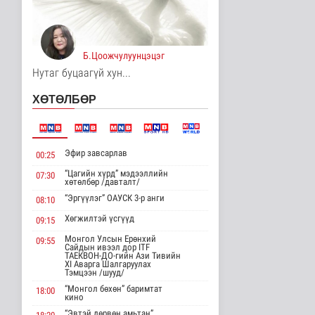
Үерийн аюулаас
сэрэмжтэй байхыг
анхааруулж байна
Б.Цоожчулуунцэцэг
Байгаль орчин
9 цаг 32 минутын өмнө
Нутаг буцаагүй хун...
Цагдаагийн
ХӨТӨЛБӨР
байгууллагын 102
тусгай дугаарт гэмт ..
Нийгэм
9 цаг 42 минутын өмнө
Эфир завсарлав
00:25
Үндэсний спортын
“Цагийн хүрд” мэдээллийн
07:30
зуны VIII наадам
хөтөлбөр /давталт/
амжилттай зохи..
“Эргүүлэг” ОАУСК 3-р анги
08:10
Cпорт
9 цаг 6 минутын өмнө
Хөгжилтэй үсгүүд
09:15
Монгол Улсын Ерөнхий
09:55
ОХУ-аас шатахууны
Сайдын ивээл дор ITF
импорт тасралтгүй
ТАЕКВОН-ДО-гийн Ази Тивийн
XI Аварга Шалгаруулах
хийгдэж байна
Тэмцээн /шууд/
Нийгэм
“Монгол бөхөн” баримтат
18:00
9 цаг 14 минутын өмнө
кино
“Эвтэй дөрвөн амьтан”