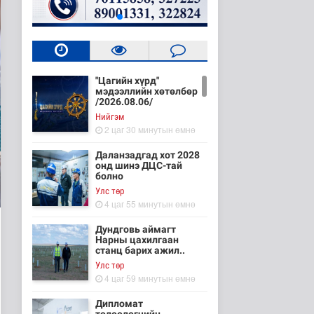
"Цагийн хүрд"
мэдээллийн хөтөлбөр
/2026.08.06/
Нийгэм
2 цаг 30 минутын өмнө
Даланзадгад хот 2028
онд шинэ ДЦС-тай
болно
Улс төр
4 цаг 55 минутын өмнө
Дундговь аймагт
Нарны цахилгаан
станц барих ажил..
Улс төр
4 цаг 59 минутын өмнө
Дипломат