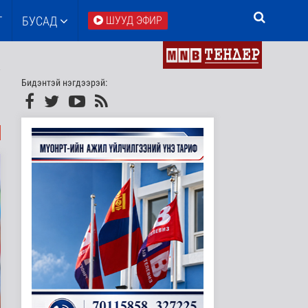
Т
БУСАД
ШУУД ЭФИР
Бидэнтэй нэгдээрэй: