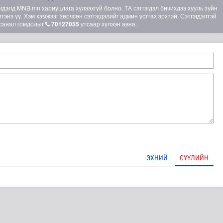
элд MNB.mn хариуцлага хүлээхгүй болно. ТА сэтгэгдэл бичихдээ хууль зүйн
гэнэ үү. Хэм хэмжээг зөрчсөн сэтгэгдэлийг админ устгах эрхтэй. Сэтгэгдэлтэй
санал гомдолыг
70127055
утсаар хүлээн авна.
лгамдаж буй асуудлуудыг 7 хоног бүр Засгийн газрын х..
ЭХНИЙ
СҮҮЛИЙН