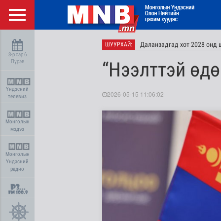
Даланзадгад хот 2028 онд 
ШУУРХАЙ:
8-р сар 6
Пүрэв
“Нээлттэй өд
Үндэсний
2026-05-15 11:06:02
телевиз
Монголын
мэдээ
Монголын
Үндэсний
радио