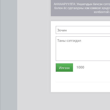
АНХААРУУЛГА: Уншигчдын бичсэн сэтгэгд
болон ёс суртахууны хэм хэмжээг хүндэт
холбоотой 
Н.Номтойбаяр: Аймгуудад ту
1000
Илгээх