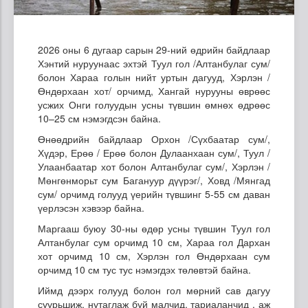
2026 оны 6 дугаар сарын 29-ний өдрийн байдлаар
Хэнтий нуруунаас эхтэй Туул гол /Алтанбулаг сум/
болон Хараа голын нийт уртын дагууд, Хэрлэн /
Өндөрхаан хот/ орчимд, Хангай нурууны өврөөс
усжих Онги голуудын усны түвшин өмнөх өдрөөс
10–25 см нэмэгдсэн байна.
Өнөөдрийн байдлаар Орхон /Сүхбаатар сум/,
Хүдэр, Ерөө / Ерөө болон Дулаанхаан сум/, Туул /
Улаанбаатар хот болон Алтанбулаг сум/, Хэрлэн /
Мөнгөнморьт сум Багануур дүүрэг/, Ховд /Мянгад
сум/ орчимд голууд үерийн түвшинг 5-55 см даван
үерлэсэн хэвээр байна.
Маргааш буюу 30-ны өдөр усны түвшин Туул гол
Алтанбулаг сум орчимд 10 см, Хараа гол Дархан
хот орчимд 10 см, Хэрлэн гол Өндөрхаан сум
орчимд 10 см тус тус нэмэгдэх төлөвтэй байна.
Иймд дээрх голууд болон гол мөрний сав дагуу
суурьшиж, нутаглаж буй малчид, тариаланчид , аж