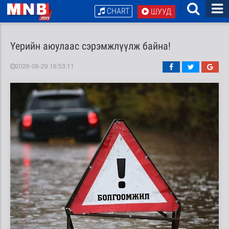
CHART
ШУУД
Үерийн аюулаас сэрэмжлүүлж байна!
2026-06-29 16:53:11