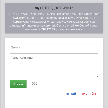
СЭТГЭГДЭЛ БИЧИХ:
АНХААРУУЛГА: Уншигчдын бичсэн сэтгэгдэлд MNB.mn хариуцлага
хүлээхгүй болно. ТА сэтгэгдэл бичихдээ хууль зүйн болон ёс
суртахууны хэм хэмжээг хүндэтгэнэ үү. Хэм хэмжээг зөрчсөн
сэтгэгдэлийг админ устгах эрхтэй. Сэтгэгдэлтэй холбоотой санал
гомдолыг
70127055
утсаар хүлээн авна.
1000
Илгээх
ЭХНИЙ
СҮҮЛИЙН