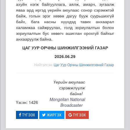
ахуйн нэгж байгууллага, аялж, амарч, зугаалж
яваа ард иргэд үерийн аюулаас сонор сэрэмжтэй
байж, голын эрэг хөвөө дагуу бууж суурьшихгүй
байх, бага насны хүүхдэд тавих анхаарал
халамжаа сайжруулах, голд зориулалтын болон
зориулалтын бус хөвөгч ашиглан орохгүй байхыг
анхааруулж байна.
ЦАГ УУР ОРЧНЫ ШИНЖИЛГЭЭНИЙ ГАЗАР
2026.06.29
Нийтэлсэн:
Цаг Уур Орчны Шинжилгээний Газар
Үерийн аюулаас
сэрэмжлүүлж
байна!
Mongolian National
Үзсэн: 1426
Broadcaster
ТҮГЭЭХ
ЖИРГЭХ
ТҮГЭЭХ