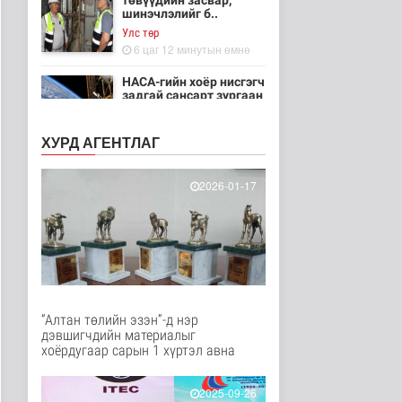
төвүүдийн засвар,
шинэчлэлийг б..
Улс төр
6 цаг 12 минутын өмнө
НАСА-гийн хоёр нисгэгч
задгай сансарт зургаан
ца..
Танин мэдэхүй
ХУРД АГЕНТЛАГ
6 цаг 28 минутын өмнө
Эртний ойг
2026-01-17
хамгаалахын тулд
Канадын иргэд мод бэ..
Дэлхийд
7 цаг 34 минутын өмнө
ЦАГ АГААР:
Улаанбаатарт шөнөдөө
18 хэм дулаан
“Алтан төлийн эзэн”-д нэр
Байгаль орчин
дэвшигчдийн материалыг
7 цаг 54 минутын өмнө
хоёрдугаар сарын 1 хүртэл авна
Кибер халдлага,
зөрчлийг E-Mongolia
2025-09-26
системээр да..