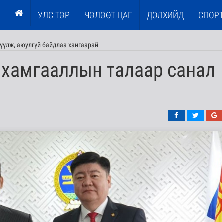
УЛС ТӨР
ЧӨЛӨӨТ ЦАГ
ДЭЛХИЙД
СПОР
үүлж, аюулгүй байдлаа хангаарай
 хамгааллын талаар санал