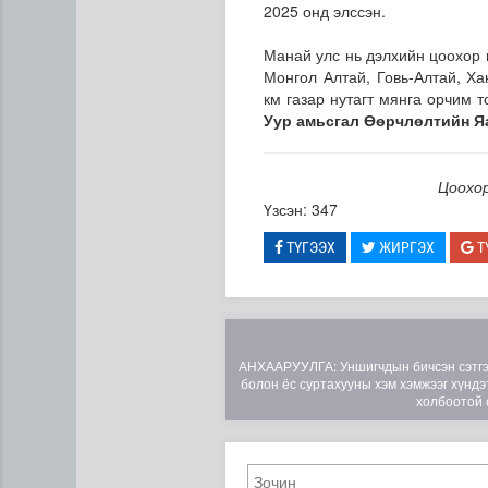
2025 онд элссэн.
Манай улс нь дэлхийн цоохор 
Монгол Алтай, Говь-Алтай, Х
км газар нутагт мянга орчим 
Уур амьсгал Өөрчлөлтийн Я
Цоохор
Үзсэн: 347
ТҮГЭЭХ
ЖИРГЭХ
Т
Эртний ойг хамгаалахын ту
АНХААРУУЛГА: Уншигчдын бичсэн сэтгэгд
болон ёс суртахууны хэм хэмжээг хүндэт
холбоотой 