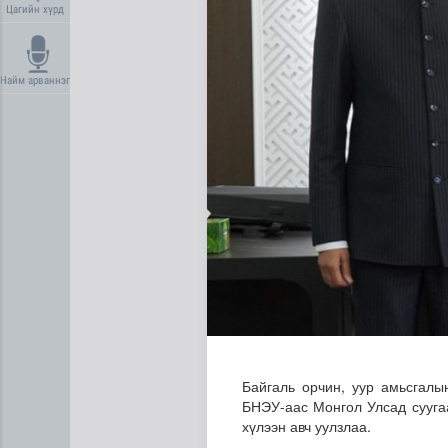
Цагийн хүрд
Найм арваннэг
Нийгмийн даатгалын сангий
Байгаль орчин, уур амьсгалы
БНЭУ-аас Монгол Улсад сууга
хүлээн авч уулзлаа.