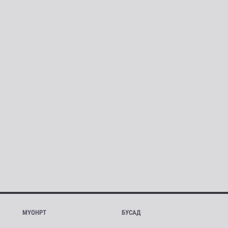
МҮОНРТ
БУСАД