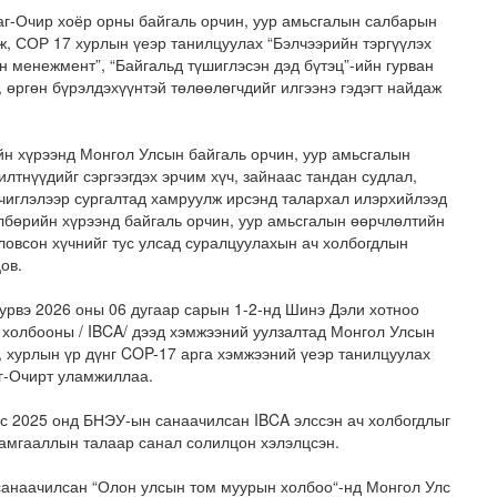
аг-Очир хоёр орны байгаль орчин, уур амьсгалын салбарын
, СОР 17 хурлын үеэр танилцуулах “Бэлчээрийн тэргүүлэх
эн менежмент”, “Байгальд түшиглэсэн дэд бүтэц”-ийн гурван
 өргөн бүрэлдэхүүнтэй төлөөлөгчдийг илгээнэ гэдэгт найдаж
н хүрээнд Монгол Улсын байгаль орчин, уур амьсгалын
тнүүдийг сэргээгдэх эрчим хүч, зайнаас тандан судлал,
иглэлээр сургалтад хамруулж ирсэнд талархал илэрхийлээд
н засвар, шинэчлэлийг бүрэн хийж, хувийн хэвшил рүү м..
лбөрийн хүрээнд байгаль орчин, уур амьсгалын өөрчлөлтийн
ловсон хүчнийг тус улсад суралцуулахын ач холбогдлын
ов.
урвэ 2026 оны 06 дугаар сарын 1-2-нд Шинэ Дэли хотноо
холбооны / IBCA/ дээд хэмжээний уулзалтад Монгол Улсын
, хурлын үр дүнг COP-17 арга хэмжээний үеэр танилцуулах
г-Очирт уламжиллаа.
лс 2025 онд БНЭУ-ын санаачилсан IBCA элссэн ач холбогдлыг
хамгааллын талаар санал солилцон хэлэлцсэн.
анаачилсан “Олон улсын том муурын холбоо“-нд Монгол Улс