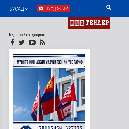
Т
БУСАД
ШУУД ЭФИР
Бидэнтэй нэгдээрэй: