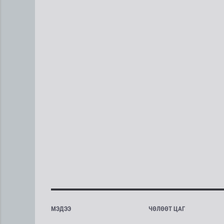
МЭДЭЭ
ЧӨЛӨӨТ ЦАГ