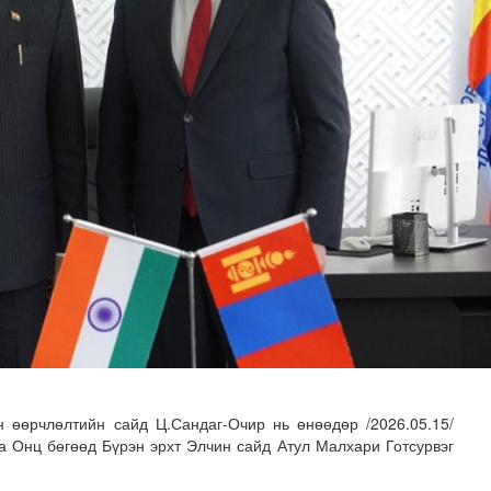
н хөрөнгө 7.6 тэрбум төгрөгөөр арвижлаа
н өөрчлөлтийн сайд Ц.Сандаг-Очир нь өнөөдөр /2026.05.15/
а Онц бөгөөд Бүрэн эрхт Элчин сайд Атул Малхари Готсурвэг