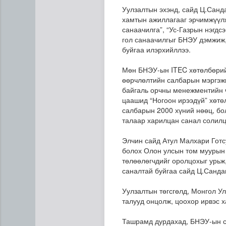
Уулзалтын эхэнд, сайд Ц.Санд
хамтын ажиллагааг эрчимжүүлж
санаачилга”, “Ус-Газрын нэгдс
гол санаачилгыг БНЭУ дэмжиж,
буйгаа илэрхийллээ.
Мөн БНЭУ-ын ITEC хөтөлбөрий
өөрчлөлтийн салбарын мэргэжил
байгаль орчны менежментийн ч
Сумдын халаалтын төвүүдий
цаашид “Ногоон ирээдүй” хөтө
салбарын 2000 хүний нөөц, бо
талаар харилцан санал солилц
Элчин сайд Атул Малхари Готс
болох Олон улсын том муурын 
төлөөлөгчдийг оролцохыг урьж
саналтай буйгаа сайд Ц.Санда
Уулзалтын төгсгөлд, Монгол У
талууд онцолж, цоохор ирвэс 
Ташрамд дурдахад, БНЭУ-ын с