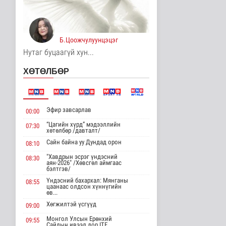
8 цаг 39 минутын өмнө
Хирошимад иргэд
Японы зэвсгийн
Б.Цоожчулуунцэцэг
экспортын бодлогы..
Дэлхийд
Нутаг буцаагүй хун...
8 цаг 51 минутын өмнө
ХӨТӨЛБӨР
Трамп Ирантай
тохиролцоонд хүрэх
шинэ гарц эрэлх..
8 цагийн өмнө
Дэлхийд
Эфир завсарлав
00:00
“Цагийн хүрд” мэдээллийн
07:30
Европ даяар хэт халалт
хөтөлбөр /давталт/
эрчимжиж байна
Сайн байна уу Дундад орон
08:10
Дэлхийд
8 цаг 8 минутын өмнө
"Хавдрын эсрэг үндэсний
08:30
аян-2026" /Хөвсгөл аймгаас
бэлтгэв/
Голууд үертэй байна
Үндэсний бахархал: Мянганы
08:55
цаанаас олдсон хүннүгийн
Байгаль орчин
өв...
8 цаг 25 минутын өмнө
Хөгжилтэй үсгүүд
09:00
Монгол Улсын Ерөнхий
09:55
Сайдын ивээл дор ITF