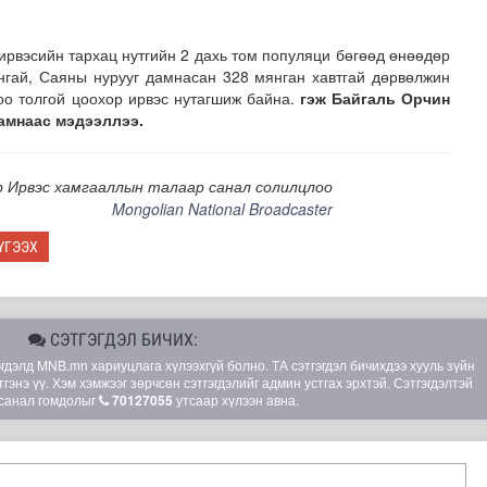
ирвэсийн тархац нутгийн 2 дахь том популяци бөгөөд өнөөдөр
ангай, Саяны нурууг дамнасан 328 мянган хавтгай дөрвөлжин
тоо толгой цоохор ирвэс нутагшиж байна.
гэж Байгаль Орчин
амнаас мэдээллээ.
 Ирвэс хамгааллын талаар санал солилцлоо
Mongolian National Broadcaster
ҮГЭЭХ
лд Канадын иргэд мод бэлтгэгчдийн замыг хааж байна
СЭТГЭГДЭЛ БИЧИХ:
элд MNB.mn хариуцлага хүлээхгүй болно. ТА сэтгэгдэл бичихдээ хууль зүйн
гэнэ үү. Хэм хэмжээг зөрчсөн сэтгэгдэлийг админ устгах эрхтэй. Сэтгэгдэлтэй
санал гомдолыг
70127055
утсаар хүлээн авна.