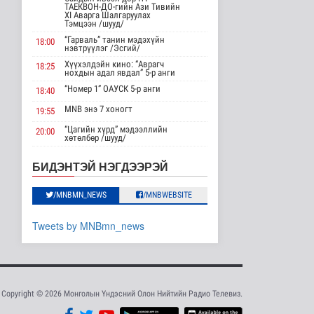
Нийслэлд 107 ШТС-аар
ТАЕКВОН-ДО-гийн Ази Тивийн
XI Аварга Шалгаруулах
АИ 92 автобензин
Тэмцээн /шууд/
түгээж байна
“Гарваль” танин мэдэхүйн
18:00
Улс төр
нэвтрүүлэг /Эсгий/
9 цаг 32 минутын өмнө
Хүүхэлдэйн кино: “Аврагч
18:25
нохдын адал явдал” 5-р анги
Олон улсын туршлага
“Номер 1” ОАУСК 5-р анги
18:40
судлах сургалт,
дадлагад 14 ..
MNB энэ 7 хоногт
19:55
Нийгэм
9 цаг 59 минутын өмнө
“Цагийн хүрд” мэдээллийн
20:00
хөтөлбөр /шууд/
MNB энэ 7 хоногт
Канадын Ерөнхий сайд
20:40
БИДЭНТЭЙ НЭГДЭЭРЭЙ
АНУ-тай хийж буй
Хөндөх сэдэв: Эмийн чанар
худалдааны..
20:45
Дэлхийд
100% уралдаант, танин
/MNBMN_NEWS
/MNBWEBSITE
21:15
мэдэхүйн нэвтрүүлэг S2 #9
9 цаг 12 минутын өмнө
“Эргүүлэг” ОАУСК 5-р анги”
22:15
Tweets by MNBmn_news
Мета компанид 567 сая
Эргэх дөрвөн цаг /Баянхонгор
ам.долларын төлбөр
23:30
аймгаас бэлтгэв/
ногдуул..
Дэлхийд
10 цаг 42 минутын өмнө
Copyright © 2026 Монголын Үндэсний Олон Нийтийн Радио Телевиз.
Ирэх 10 хоногт цаг