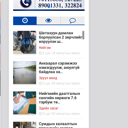
Шатахуун дамлан
борлуулсан 2 зөрчлийг
илрүүлэн ш..
Нийгэм
5 цаг 18 минутын өмнө
Анхаарал сэрэмжээ
нэмэгдүүлж, аюулгүй
байдлаа ха..
Эрүүл мэнд
5 цаг 28 минутын өмнө
Нийгмийн даатгалын
сангийн хөрөнгө 7.6
тэрбум тө..
Эдийн засаг
6 цаг 50 минутын өмнө
Сумдын халаалтын