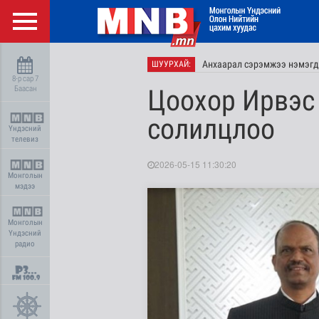
Анхаарал сэрэмжээ нэмэгд
ШУУРХАЙ:
8-р сар 7
Баасан
Цоохор Ирвэс
солилцлоо
Үндэсний
телевиз
2026-05-15 11:30:20
Монголын
мэдээ
Монголын
Үндэсний
радио