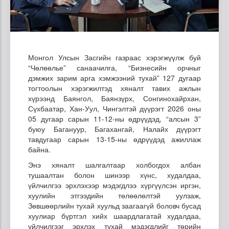
Монгол Улсын Засгийн газраас хэрэгжүүлж буй
“Чөлөөлье” санаачилга, “Бизнесийн орчныг
дэмжих зарим арга хэмжээний тухай” 127 дугаар
тогтоолын хэрэгжилтэд хяналт тавих ажлын
хүрээнд Баянгол, Баянзүрх, Сонгинохайрхан,
Сүхбаатар, Хан-Уул, Чингэлтэй дүүрэгт 2026 оны
05 дугаар сарын 11-12-ны өдрүүдэд, “алсын 3”
буюу Багануур, Багахангай, Налайх дүүрэгт
тавдугаар сарын 13-15-ны өдрүүдэд ажиллаж
байна.
Энэ хяналт шалгалтаар холбогдох албан
тушаалтан болон шинээр хүнс, худалдаа,
үйлчилгээ эрхлэхээр мэдэгдлээ хүргүүлсэн иргэн,
хуулийн этгээдийн төлөөлөлтэй уулзаж,
Зөвшөөрлийн тухай хуульд заагаагүй боловч бусад
хуулиар бүртгэл хийх шаардлагатай худалдаа,
үйлчилгээг эрхлэх тухай мэдэгдлийг төрийн