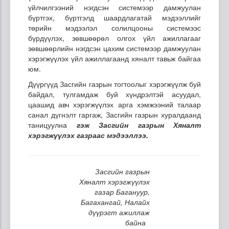
үйлчилгээний нэгдсэн системээр дамжуулан
бүртгэх, бүртгэлд шаардлагатай мэдээллийг
төрийн мэдээлэл солилцооны системээс
бүрдүүлэх, зөвшөөрөл олгох үйл ажиллагааг
зөвшөөрлийн нэгдсэн цахим системээр дамжуулан
хэрэгжүүлэх үйл ажиллагаанд хяналт тавьж байгаа
юм.
Дүүргүүд Засгийн газрын тогтоолыг хэрэгжүүлж буй
байдал, тулгамдаж буй хүндрэлтэй асуудал,
цаашид авч хэрэгжүүлэх арга хэмжээний талаар
санал дүгнэлт гаргаж, Засгийн газрын хуралдаанд
таницуулна
гэж Засгийн газрын Хяналт
хэрэгжүүлэх газраас мэдээллээ.
Засгийн газрын
Хяналт хэрэгжүүлэх
газар Багануур,
Багахангай, Налайх
дүүрэгт ажиллаж
байна