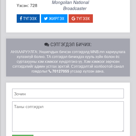
Mongolian National
Үзсэн: 728
Broadcaster
ТҮГЭЭХ
ЖИРГЭХ
ТҮГЭЭХ
СЭТГЭГДЭЛ БИЧИХ:
АНХААРУУЛГА: Уншигчдын бичсэн сэтгэгдэлд MNB.mn хариуцлага
хүлээхгүй болно. ТА сэтгэгдэл бичихдээ хууль зүйн болон ёс
суртахууны хэм хэмжээг хүндэтгэнэ үү. Хэм хэмжээг зөрчсөн
сэтгэгдэлийг админ устгах эрхтэй. Сэтгэгдэлтэй холбоотой санал
гомдолыг
70127055
утсаар хүлээн авна.