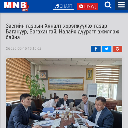
CHART
ШУУД
Засгийн газрын Хяналт хэрэгжүүлэх газар
Багануур, Багахангай, Налайх дүүрэгт ажиллаж
байна
2026-05-15 16:15:02