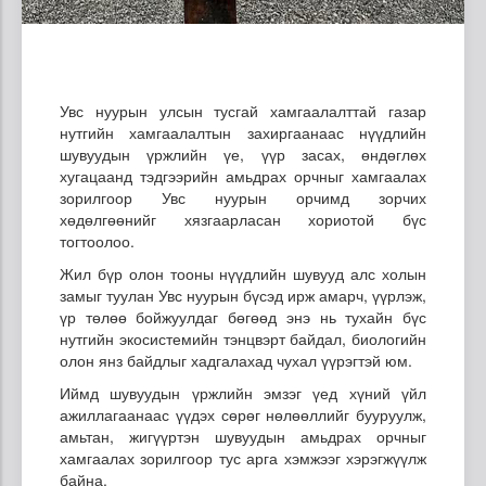
Увс нуурын улсын тусгай хамгаалалттай газар
нутгийн хамгаалалтын захиргаанаас нүүдлийн
шувуудын үржлийн үе, үүр засах, өндөглөх
хугацаанд тэдгээрийн амьдрах орчныг хамгаалах
зорилгоор Увс нуурын орчимд зорчих
хөдөлгөөнийг хязгаарласан хориотой бүс
тогтоолоо.
Жил бүр олон тооны нүүдлийн шувууд алс холын
замыг туулан Увс нуурын бүсэд ирж амарч, үүрлэж,
үр төлөө бойжуулдаг бөгөөд энэ нь тухайн бүс
нутгийн экосистемийн тэнцвэрт байдал, биологийн
олон янз байдлыг хадгалахад чухал үүрэгтэй юм.
Иймд шувуудын үржлийн эмзэг үед хүний үйл
ажиллагаанаас үүдэх сөрөг нөлөөллийг бууруулж,
амьтан, жигүүртэн шувуудын амьдрах орчныг
хамгаалах зорилгоор тус арга хэмжээг хэрэгжүүлж
байна.