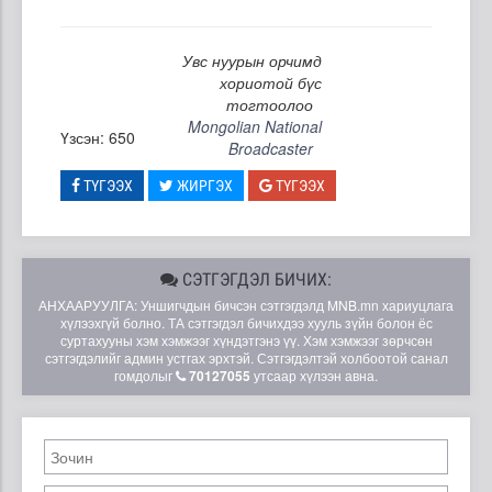
Увс нуурын орчимд
хориотой бүс
тогтоолоо
Mongolian National
Үзсэн: 650
Broadcaster
ТҮГЭЭХ
ЖИРГЭХ
ТҮГЭЭХ
СЭТГЭГДЭЛ БИЧИХ:
АНХААРУУЛГА: Уншигчдын бичсэн сэтгэгдэлд MNB.mn хариуцлага
хүлээхгүй болно. ТА сэтгэгдэл бичихдээ хууль зүйн болон ёс
суртахууны хэм хэмжээг хүндэтгэнэ үү. Хэм хэмжээг зөрчсөн
сэтгэгдэлийг админ устгах эрхтэй. Сэтгэгдэлтэй холбоотой санал
гомдолыг
70127055
утсаар хүлээн авна.