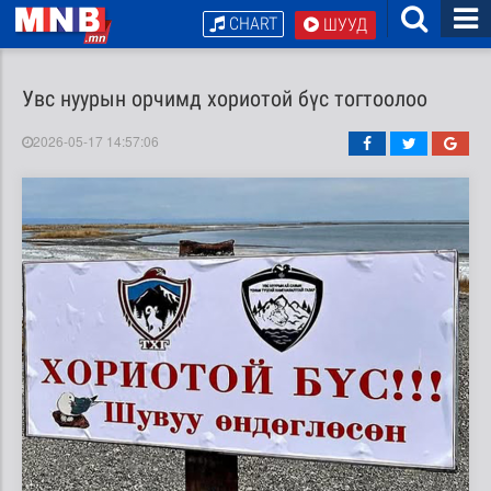
CHART
ШУУД
Увс нуурын орчимд хориотой бүс тогтоолоо
2026-05-17 14:57:06