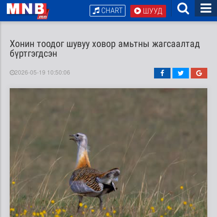
CHART
ШУУД
Хонин тоодог шувуу ховор амьтны жагсаалтад
бүртгэгдсэн
2026-05-19 10:50:06