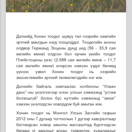
Дэлхийд Хонин тоодог шувуу тал хээрийн хамгийн
эртний амьтдын нэгд тооцогддог. Тоодогийн анхны
олдвор Германд Эоцены дунд үед (56 - 33,9 сая
жилийн өмнө) олдсон бол орчин үеийн тоодог
Плейстоцены үеэс (2,588 сая жилийн өмнө – 11,7
сая жилийн өмнө) илэрсэн хэмээн үздэг бөгөөд
үүнээс үзвэл Хонин тоодог нь хээрийн
экосистемийн эртний төлөөлөгчдийн нэг юм.
Дэлхийн байгаль хамгаалах холбооны “Улаан
данс”-ны үнэлгээгээр олон улсын хэмжээнд “устаж
болзошгүй” болон бүс нутгийн хэмжээнд “эмзэг”
хэмээн үнэлэгдсэн ховордож буй амьтан юм.
Хонин тоодог нь Монгол Улсын Засгийн газрын
2012 оны 7 дугаар тогтоолын 1 дүгээр хавсралтаар
батлагдсан ховор амьтны жагсаалтад бүртгэгдсэн
бөгөөд уг амьтныг агнах, тээвэрлэх, худалдахыг