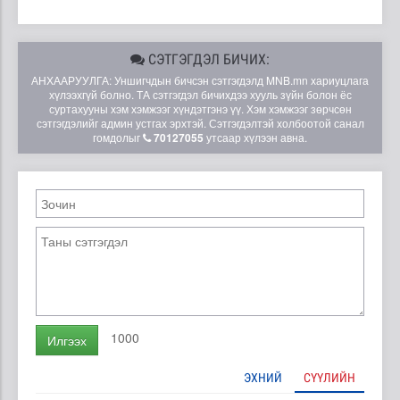
СЭТГЭГДЭЛ БИЧИХ:
АНХААРУУЛГА: Уншигчдын бичсэн сэтгэгдэлд MNB.mn хариуцлага
хүлээхгүй болно. ТА сэтгэгдэл бичихдээ хууль зүйн болон ёс
суртахууны хэм хэмжээг хүндэтгэнэ үү. Хэм хэмжээг зөрчсөн
сэтгэгдэлийг админ устгах эрхтэй. Сэтгэгдэлтэй холбоотой санал
гомдолыг
70127055
утсаар хүлээн авна.
1000
Илгээх
ЭХНИЙ
СҮҮЛИЙН