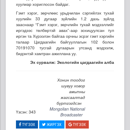
хуулиар хориглосон байдаг.
Гэмт хэрэг, зөрчлөөс урьдчилан сэргийлэх тухай
хуулийн 33 дугаар зүйлийн 1.2 дахь зүйлд
зааснаар “Гэмт хэрэг, зөрчлийн тухай мэдээллийг
иргэдээс төлбөртэй авах”-аар зохицуулсан тул
иргэн та Хүрээлэн байгаа орчны эсрэг гэмт хэргийн
талаар Цагдаагийн байгууллагын 102 болон
70191070 тусгай дугаарын утсанд мэдээлж,
бидэнтэй хамтран ажиллана уу.
Эх сурвалж: Экологийн цагдаагийн алба
Хонин тоодог
шувуу ховор
амьтны
жагсаалтад
бүртгэгдсэн
Mongolian National
Үзсэн: 343
Broadcaster
ТҮГЭЭХ
ЖИРГЭХ
ТҮГЭЭХ