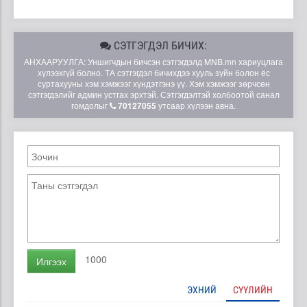
СЭТГЭГДЭЛ БИЧИХ:
АНХААРУУЛГА: Уншигчдын бичсэн сэтгэгдэлд MNB.mn хариуцлага
хүлээхгүй болно. ТА сэтгэгдэл бичихдээ хууль зүйн болон ёс
суртахууны хэм хэмжээг хүндэтгэнэ үү. Хэм хэмжээг зөрчсөн
сэтгэгдэлийг админ устгах эрхтэй. Сэтгэгдэлтэй холбоотой санал
гомдолыг
70127055
утсаар хүлээн авна.
1000
Илгээх
ЭХНИЙ
СҮҮЛИЙН