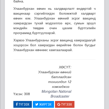
байна.
Улаанбурхан өвчин нь халдварлалт өндөртэй ч
вакцинаар сэргийлэгдэх боломжтой халдварт
өвчин юм. Улаанбурхан өвчний эсрэг вакцинд
хамрагдсан тухай мэдээллээ өрх, сумын эрүүл
мэндийн төвдөө очин цахим бүртгэлийн
программд бүртгүүлээрэй.
Хэрвээ Улаанбурханы эсрэг вакцинд хамрагдаагүй
хоцорсон бол хамрагдан өөрийгөө болон бусдыг
Улаанбурхан өвчнөөс хамгаалаарай.
ХӨСҮТ:
Улаанбурхан өвчний
батлагдсан
тохиолдол 12
нэмэгджээ
Mongolian National
Үзсэн: 308
Broadcaster
ТҮГЭЭХ
ЖИРГЭХ
ТҮГЭЭХ