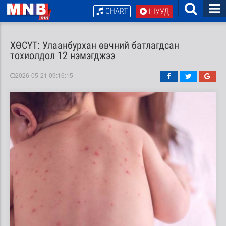
CHART
ШУУД
ХӨСҮТ: Улаанбурхан өвчний батлагдсан
тохиолдол 12 нэмэгджээ
2026-05-21 09:16:15