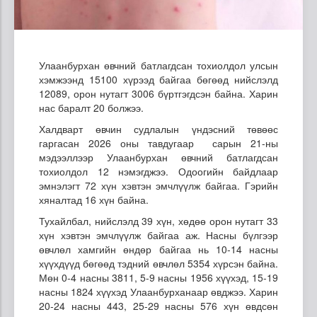
Улаанбурхан өвчний батлагдсан тохиолдол улсын
хэмжээнд 15100 хүрээд байгаа бөгөөд нийслэлд
12089, орон нутагт 3006 бүртгэгдсэн байна. Харин
нас баралт 20 болжээ.
Халдварт өвчин судлалын үндэсний төвөөс
гаргасан 2026 оны тавдугаар сарын 21-ны
мэдээллээр Улаанбурхан өвчний батлагдсан
тохиолдол 12 нэмэгджээ. Одоогийн байдлаар
эмнэлэгт 72 хүн хэвтэн эмчлүүлж байгаа. Гэрийн
хяналтад 16 хүн байна.
Тухайлбал, нийслэлд 39 хүн, хөдөө орон нутагт 33
хүн хэвтэн эмчлүүлж байгаа аж. Насны бүлгээр
өвчлөл хамгийн өндөр байгаа нь 10-14 насны
хүүхдүүд бөгөөд тэдний өвчлөл 5354 хүрсэн байна.
Мөн 0-4 насны 3811, 5-9 насны 1956 хүүхэд, 15-19
насны 1824 хүүхэд Улаанбурханаар өвджээ. Харин
20-24 насны 443, 25-29 насны 576 хүн өвдсөн