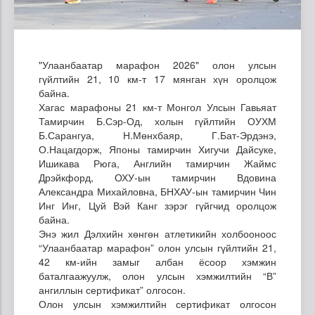
"Улаанбаатар марафон 2026" олон улсын
гүйлтийн 21, 10 км-т 17 мянган хүн оролцож
байна.
Хагас марафоны 21 км-т Монгол Улсын Гавьяат
Тамирчин Б.Сэр-Од, холын гүйлтийн ОУХМ
Б.Сарангуа, Н.Мөнхбаяр, Г.Бат-Эрдэнэ,
О.Нацагдорж, Японы тамирчин Хигучи Дайсуке,
Ишикава Рюга, Английн тамирчин Жаймс
Дрэйкфорд, ОХУ-ын тамирчин Вдовина
Александра Михайловна, БНХАУ-ын тамирчин Чин
Инг Инг, Цуй Вэй Канг зэрэг гүйгчид оролцож
байна.
Энэ жил Дэлхийн хөнгөн атлетикийн холбооноос
“Улаанбаатар марафон” олон улсын гүйлтийн 21,
42 км-ийн замыг албан ёсоор хэмжин
баталгаажуулж, олон улсын хэмжилтийн “В”
ангиллын сертификат” олгосон.
Олон улсын хэмжилтийн сертификат олгосон