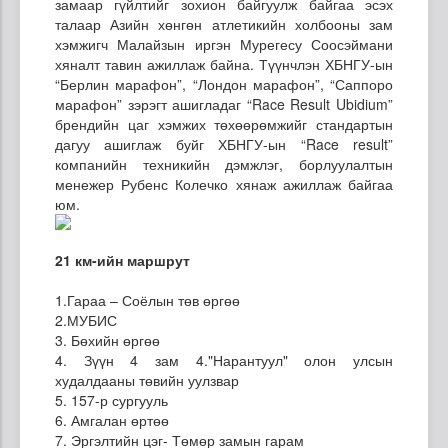
замаар гүйлтийг зохион байгуулж байгаа эсэх
талаар Азийн хөнгөн атлетикийн холбооны зам
хэмжигч Малайзын иргэн Мурегесу Соосэймани
хяналт тавин ажиллаж байна. Түүнчлэн ХБНГУ-ын
“Берлин марафон”, “Лондон марафон”, “Саппоро
марафон” зэрэгт ашигладаг “Race Result Ubidium”
брендийн цаг хэмжих төхөөрөмжийг стандартын
дагуу ашиглаж буйг ХБНГУ-ын “Race result”
компанийн техникийн дэмжлэг, борлуулалтын
менежер Рубенс Колечко хянаж ажиллаж байгаа
юм.
21 км-ийн маршрут
1.Гараа – Соёлын төв өргөө
2.МУБИС
3. Бөхийн өргөө
4. Зүүн 4 зам 4."Нарантуул" олон улсын
худалдааны төвийн уулзвар
5. 157-р сургууль
6. Амгалан өртөө
7. Эргэлтийн цэг- Төмөр замын гарам