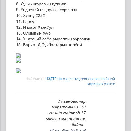
8. Дүнжингаравын гудамж
9. Үндэсний цэцэрлэгт хүрээлэн
10. Хүннү 2222
11. Гэрлүг
12. И март Хан-Уул
13. Олимпын гүүр
14. Үндэсний соёл амралтын хүрээлэн
15. Бариа- Д.Сүхбаатарын талбай
Нийтэлсэн:
НЗДТГ-ын хэвлэл мэдээлэл, олон нийттэй
харилцах хэлтэс
Улаанбаатар
марафоны 21, 10
км-ийн гүйлтэд 17
мянган хүн оролцож
байна
Mongolian National