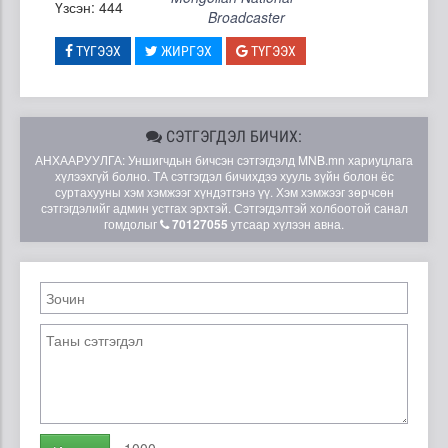
Үзсэн: 444
Broadcaster
ТҮГЭЭХ
ЖИРГЭХ
ТҮГЭЭХ
СЭТГЭГДЭЛ БИЧИХ:
АНХААРУУЛГА: Уншигчдын бичсэн сэтгэгдэлд MNB.mn хариуцлага
хүлээхгүй болно. ТА сэтгэгдэл бичихдээ хууль зүйн болон ёс
суртахууны хэм хэмжээг хүндэтгэнэ үү. Хэм хэмжээг зөрчсөн
сэтгэгдэлийг админ устгах эрхтэй. Сэтгэгдэлтэй холбоотой санал
гомдолыг
70127055
утсаар хүлээн авна.