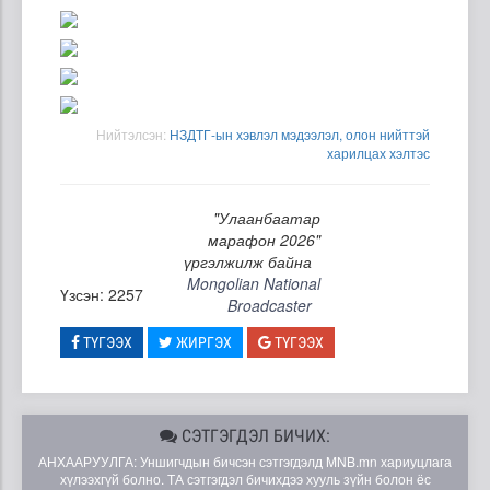
Нийтэлсэн:
НЗДТГ-ын хэвлэл мэдээлэл, олон нийттэй
харилцах хэлтэс
"Улаанбаатар
марафон 2026"
үргэлжилж байна
Mongolian National
Үзсэн: 2257
Broadcaster
ТҮГЭЭХ
ЖИРГЭХ
ТҮГЭЭХ
СЭТГЭГДЭЛ БИЧИХ:
АНХААРУУЛГА: Уншигчдын бичсэн сэтгэгдэлд MNB.mn хариуцлага
хүлээхгүй болно. ТА сэтгэгдэл бичихдээ хууль зүйн болон ёс