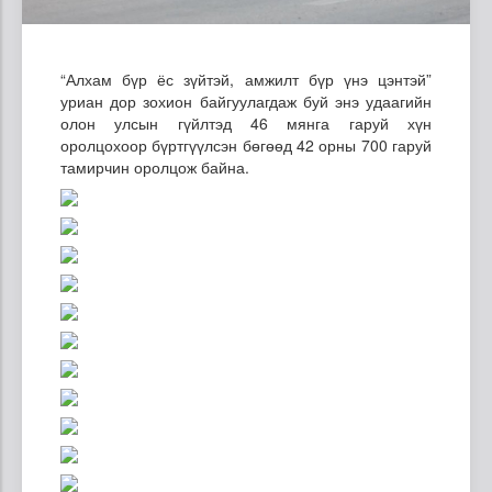
“Алхам бүр ёс зүйтэй, амжилт бүр үнэ цэнтэй”
уриан дор зохион байгуулагдаж буй энэ удаагийн
олон улсын гүйлтэд 46 мянга гаруй хүн
оролцохоор бүртгүүлсэн бөгөөд 42 орны 700 гаруй
тамирчин оролцож байна.