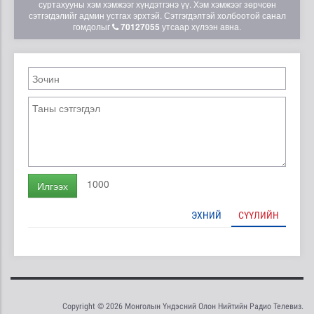
суртахууны хэм хэмжээг хүндэтгэнэ үү. Хэм хэмжээг зөрчсөн
сэтгэгдэлийг админ устгах эрхтэй. Сэтгэгдэлтэй холбоотой санал
гомдолыг
70127055
утсаар хүлээн авна.
1000
Илгээх
ЭХНИЙ
СҮҮЛИЙН
Copyright © 2026 Монголын Үндэсний Олон Нийтийн Радио Телевиз.