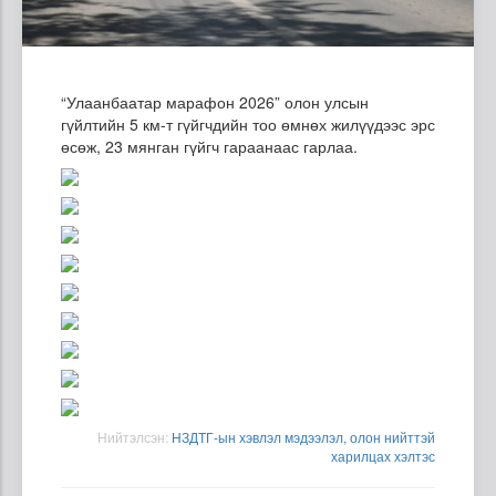
“Улаанбаатар марафон 2026” олон улсын
гүйлтийн 5 км-т гүйгчдийн тоо өмнөх жилүүдээс эрс
өсөж, 23 мянган гүйгч гараанаас гарлаа.
Нийтэлсэн:
НЗДТГ-ын хэвлэл мэдээлэл, олон нийттэй
харилцах хэлтэс