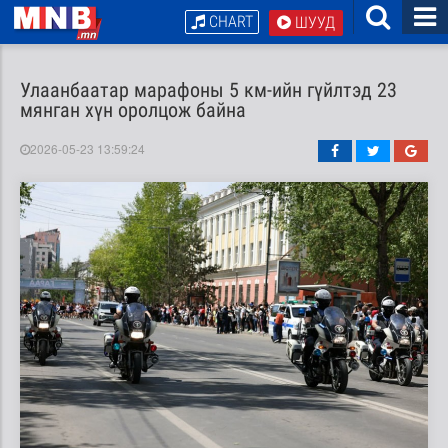
CHART
ШУУД
Улаанбаатар марафоны 5 км-ийн гүйлтэд 23
мянган хүн оролцож байна
2026-05-23 13:59:24