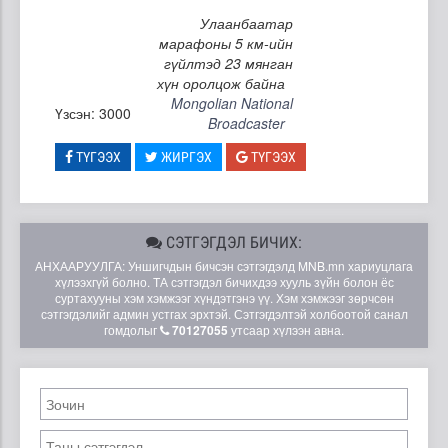
Улаанбаатар
марафоны 5 км-ийн
гүйлтэд 23 мянган
хүн оролцож байна
Mongolian National
Үзсэн: 3000
Broadcaster
ТҮГЭЭХ
ЖИРГЭХ
ТҮГЭЭХ
СЭТГЭГДЭЛ БИЧИХ:
АНХААРУУЛГА: Уншигчдын бичсэн сэтгэгдэлд MNB.mn хариуцлага
хүлээхгүй болно. ТА сэтгэгдэл бичихдээ хууль зүйн болон ёс
суртахууны хэм хэмжээг хүндэтгэнэ үү. Хэм хэмжээг зөрчсөн
сэтгэгдэлийг админ устгах эрхтэй. Сэтгэгдэлтэй холбоотой санал
гомдолыг
70127055
утсаар хүлээн авна.