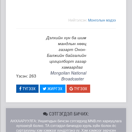
Нийтэлсэн:
Moнголын мэдээ
Дэлхийн хүн ба шим
мандлын нөөц
газарт Онон-
Балжийн байгалийн
цогцолборт газар
хамаардаг
Mongolian National
Үзсэн: 263
Broadcaster
ТҮГЭЭХ
ЖИРГЭХ
ТҮГЭЭХ
СЭТГЭГДЭЛ БИЧИХ:
АНХААРУУЛГА: Уншигчдын бичсэн сэтгэгдэлд MNB.mn хариуцлага
хүлээхгүй болно. ТА сэтгэгдэл бичихдээ хууль зүйн болон ёс
суртахууны хэм хэмжээг хүндэтгэнэ үү. Хэм хэмжээг зөрчсөн