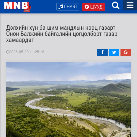
CHART
ШУУД
Дэлхийн хүн ба шим мандлын нөөц газарт
Онон-Балжийн байгалийн цогцолборт газар
хамаардаг
2026-05-29 11:25:18