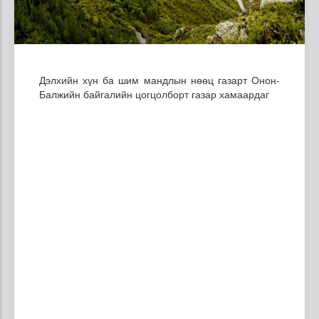
Дэлхийн хүн ба шим мандлын нөөц газарт Онон-
Балжийн байгалийн цогцолборт газар хамаардаг