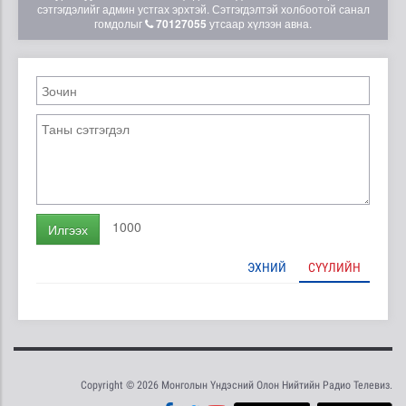
сэтгэгдэлийг админ устгах эрхтэй. Сэтгэгдэлтэй холбоотой санал
гомдолыг
70127055
утсаар хүлээн авна.
1000
Илгээх
ЭХНИЙ
СҮҮЛИЙН
Copyright © 2026 Монголын Үндэсний Олон Нийтийн Радио Телевиз.