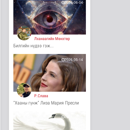
2026-06-04
11 цаг 18 минутын өмнө
Иргэд: Хичээлийн
хэрэгслийн үнэ багагүй
нэмэгдсэ..
Нийгэм
11 цаг 20 минутын өмнө
Лханаагийн Мөнхтөр
Билгийн нүдээ гэж...
Турк, Саудын Араб,
Пакистан улсууд
батлан хамгаа..
2026-05-14
Дэлхийд
11 цаг 24 минутын өмнө
"Онцгой амралт-2026"
реалити шоуны зургийг
авч э..
Нийгэм
Р.Слава
11 цаг 26 минутын өмнө
"Хааны гүнж” Лиза Мария Пресли
Монгол-Оросын зэвсэгт
хүчний байлдааны
буудлагат..
2026-05-14
Нийгэм
11 цаг 29 минутын өмнө