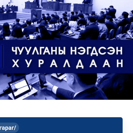
гийлэх эргүүлүүд тогтмол ажиллаж байна
гараг/