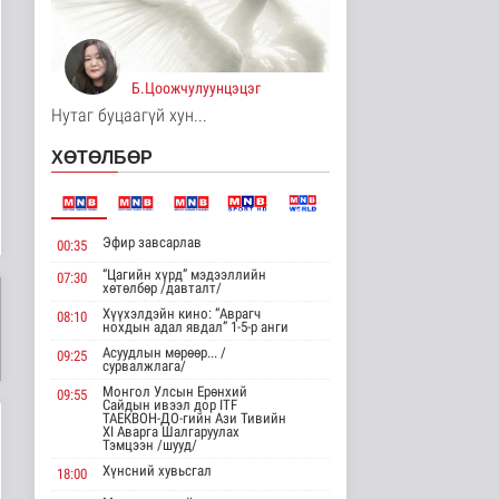
Цагааннуур суманд 23
мянга гаруй га талбайд
тари..
Б.Цоожчулуунцэцэг
Нийгэм
12 цаг 34 минутын өмнө
Нутаг буцаагүй хун...
Хөдөө орон нутагт
ХӨТӨЛБӨР
шатахуун
нийлүүлэлтийг хоёр да..
Нийгэм
12 цаг 36 минутын өмнө
Эфир завсарлав
00:35
ЦАГ АГААР:
“Цагийн хүрд” мэдээллийн
07:30
Улаанбаатарт өдөртөө
хөтөлбөр /давталт/
26 хэм дулаан
Хүүхэлдэйн кино: “Аврагч
08:10
Байгаль орчин
нохдын адал явдал” 1-5-р анги
12 цаг 48 минутын өмнө
Асуудлын мөрөөр... /
09:25
сурвалжлага/
Монгол Улсын Төрийн
Монгол Улсын Ерөнхий
09:55
дуулал
Сайдын ивээл дор ITF
ТАЕКВОН-ДО-гийн Ази Тивийн
Энтертайнмент
XI Аварга Шалгаруулах
Тэмцээн /шууд/
15 цаг 3 минутын өмнө
Хүнсний хувьсгал
18:00