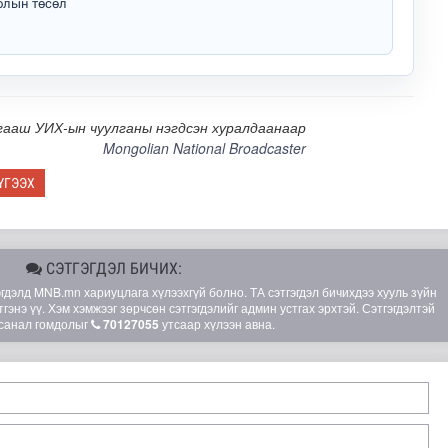
олын төсөл
ааш УИХ-ын чуулганы нэгдсэн хуралдаанаар
Mongolian National Broadcaster
ҮГЭЭХ
СЭТГЭГДЭЛ БИЧИХ:
элд MNB.mn хариуцлага хүлээхгүй болно. ТА сэтгэгдэл бичихдээ хууль зүйн
гэнэ үү. Хэм хэмжээг зөрчсөн сэтгэгдэлийг админ устгах эрхтэй. Сэтгэгдэлтэй
санал гомдолыг
70127055
утсаар хүлээн авна.