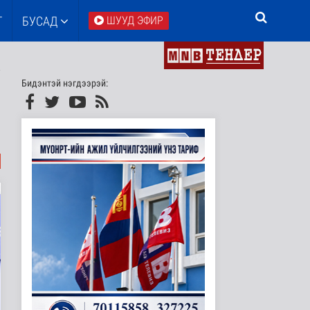
Т
БУСАД
ШУУД ЭФИР
Бидэнтэй нэгдээрэй: