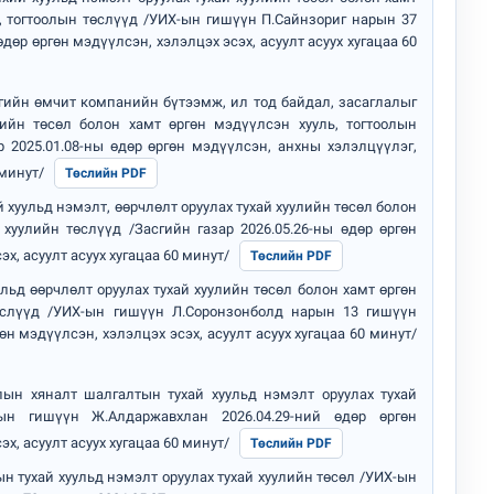
, тогтоолын төслүүд /УИХ-ын гишүүн П.Сайнзориг нарын 37
өдөр өргөн мэдүүлсэн, хэлэлцэх эсэх, асуулт асуух хугацаа 60
гийн өмчит компанийн бүтээмж, ил тод байдал, засаглалыг
лийн төсөл болон хамт өргөн мэдүүлсэн хууль, тогтоолын
р 2025.01.08-ны өдөр өргөн мэдүүлсэн, анхны хэлэлцүүлэг,
 минут/
Төслийн PDF
хуульд нэмэлт, өөрчлөлт оруулах тухай хуулийн төсөл болон
хуулийн төслүүд /Засгийн газар 2026.05.26-ны өдөр өргөн
эх, асуулт асуух хугацаа 60 минут/
Төслийн PDF
 сан” тусгай үзэсгэлэн нээгдлээ
льд өөрчлөлт оруулах тухай хуулийн төсөл болон хамт өргөн
өслүүд /УИХ-ын гишүүн Л.Соронзонболд нарын 13 гишүүн
гөн мэдүүлсэн, хэлэлцэх эсэх, асуулт асуух хугацаа 60 минут/
ын хяналт шалгалтын тухай хуульд нэмэлт оруулах тухай
ын гишүүн Ж.Алдаржавхлан 2026.04.29-ний өдөр өргөн
эх, асуулт асуух хугацаа 60 минут/
Төслийн PDF
н тухай хуульд нэмэлт оруулах тухай хуулийн төсөл /УИХ-ын