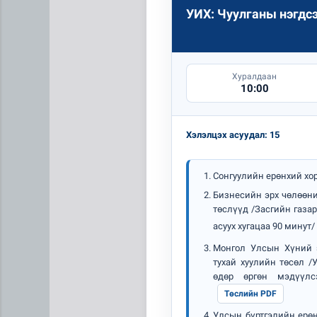
УИХ: Чуулганы нэгдс
Хуралдаан
10:00
Хэлэлцэх асуудал: 15
Манай улс 3.10 тонн алт г
Сонгуулийн ерөнхий хо
Бизнесийн эрх чөлөөни
төслүүд /Засгийн газар
асуух хугацаа 90 минут/
Монгол Улсын Хүний 
тухай хуулийн төсөл /
өдөр өргөн мэдүүлс
Төслийн PDF
Улсын бүртгэлийн ерөн