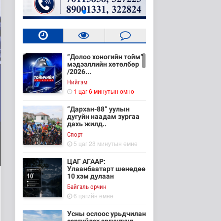
“Долоо хоногийн тойм”
мэдээллийн хөтөлбөр
/2026...
Нийгэм
1 цаг 6 минутын өмнө
“Дархан-88” уулын
дугуйн наадам зургаа
дахь жилд..
Cпорт
5 цаг 28 минутын өмнө
ЦАГ АГААР:
Улаанбаатарт шөнөдөө
10 хэм дулаан
Байгаль орчин
6 цагийн өмнө
Усны ослоос урьдчилан