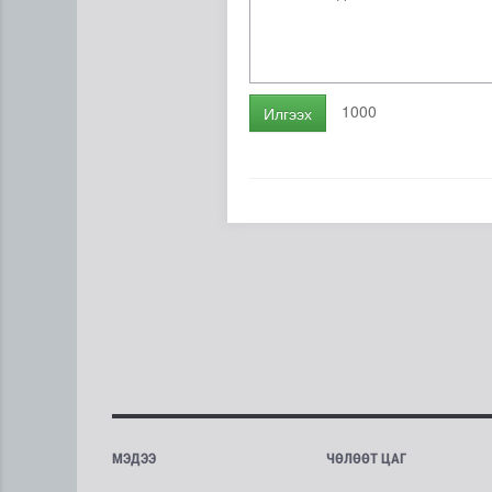
1000
Илгээх
МЭДЭЭ
ЧӨЛӨӨТ ЦАГ