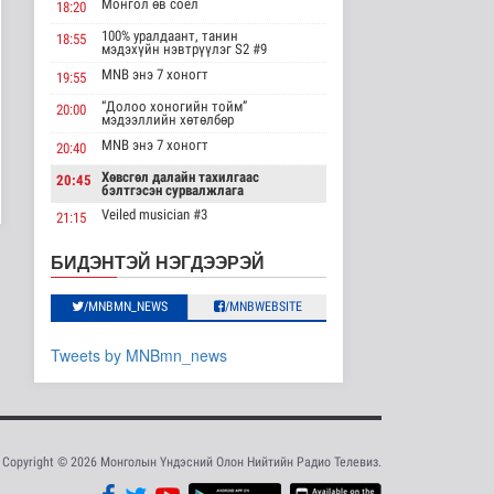
"Цагийн хүрд"
Монгол өв соёл
18:20
мэдээллийн хөтөлбөр
/2026.08.08/
100% уралдаант, танин
18:55
мэдэхүйн нэвтрүүлэг S2 #9
Нийгэм
MNB энэ 7 хоногт
2026-08-08 19:59
19:55
“Долоо хоногийн тойм”
20:00
Хүүхэд залуус, бизнес
мэдээллийн хөтөлбөр
эрхлэгчдийг дэмжих
MNB энэ 7 хоногт
20:40
инкубат..
Нийгэм
Хөвсгөл далайн тахилгаас
20:45
бэлтгэсэн сурвалжлага
2026-08-08 17:16
Veiled musician #3
21:15
Сүхбаатар суманд
“Inda house 1” МУСК
баригдаж буй 70 МВт-
22:00
БИДЭНТЭЙ НЭГДЭЭРЭЙ
ын хүчин ча..
“Гэрэлтэй цонх” үдшийн
23:35
Улс төр
хөтөлбөр
/MNBMN_NEWS
/MNBWEBSITE
2026-08-08 17:02
Газрын тосны
Tweets by MNBmn_news
агуулахууд эхнээсээ
ашиглалтад орох..
Улс төр
2026-08-08 15:56
Copyright © 2026 Монголын Үндэсний Олон Нийтийн Радио Телевиз.
ЦАГ АГААР:
Улаанбаатарт шөнөдөө