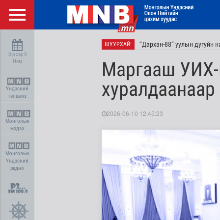
“Дархан-88” уулын дугуйн 
ШУУРХАЙ:
8-р сар 9
Ням
Маргааш УИХ-
хуралдаанаар
Үндэсний
телевиз
2026-06-10 12:45:23
Монголын
мэдээ
Монголын
Үндэсний
радио