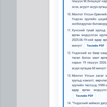
гишүүн М.Энхцэцэг нар
эсэх, асуулт асуух хуга
Монгол Улсын Ерөнхийлө
Үндсэн хуулийн цэций
холбогдуулан боловсруу
Хүнсний тухай хуульд 
өргөн мэдүүлсэн хуул
2025.06.19-ний өдөр өр
минут/
Төслийн PDF
Үндэсний их баяр наад
төсөл болон хамт өрг
нарын 19 гишүүн 2026.
асуух хугацаа 60 минут/
Монгол Улсын засаг за
хуульд нэмэлт, өөрчлө
хуулийн төслүүд /УИХ-
өдөр өргөн мэдүүлс
Төслийн PDF
“Үндэсний хиймэл дагуу