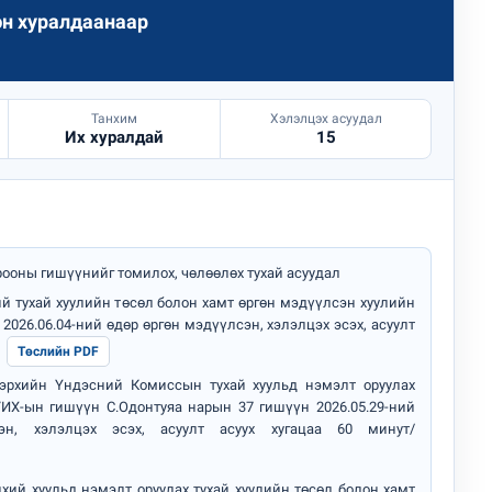
эн хуралдаанаар
Танхим
Хэлэлцэх асуудал
Их хуралдай
15
адаадад гаргажээ
рооны гишүүнийг томилох, чөлөөлөх тухай асуудал
й тухай хуулийн төсөл болон хамт өргөн мэдүүлсэн хуулийн
 2026.06.04-ний өдөр өргөн мэдүүлсэн, хэлэлцэх эсэх, асуулт
Төслийн PDF
эрхийн Үндэсний Комиссын тухай хуульд нэмэлт оруулах
УИХ-ын гишүүн С.Одонтуяа нарын 37 гишүүн 2026.05.29-ний
эн, хэлэлцэх эсэх, асуулт асуух хугацаа 60 минут/
хий хуульд нэмэлт оруулах тухай хуулийн төсөл болон хамт