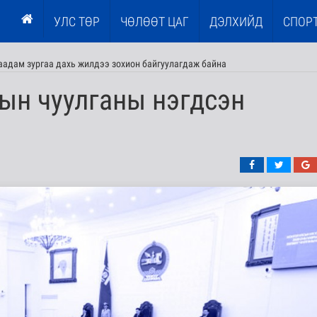
УЛС ТӨР
ЧӨЛӨӨТ ЦАГ
ДЭЛХИЙД
СПОР
наадам зургаа дахь жилдээ зохион байгуулагдаж байна
ын чуулганы нэгдсэн