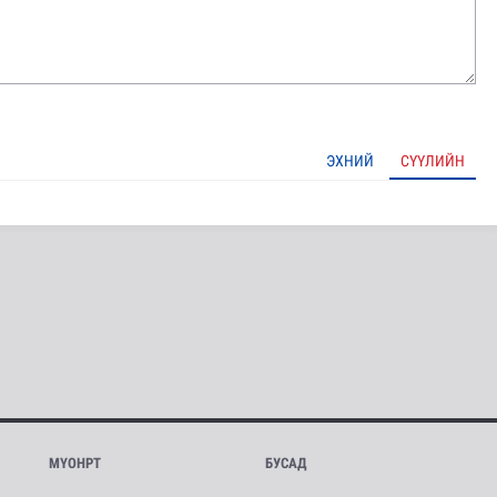
ЭХНИЙ
СҮҮЛИЙН
МҮОНРТ
БУСАД