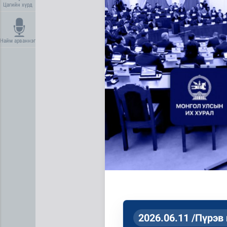
Цагийн хүрд
Найм арваннэг
Усны ослоос урьдчилан сэр
2026.06.11 /Пүрэв 