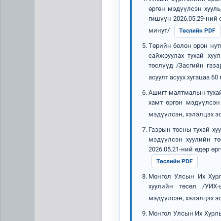
өргөн мэдүүлсэн хууль
гишүүн 2026.05.29-ний 
минут/
Төслийн PDF
Төрийн болон орон нут
сайжруулах тухай хуу
төслүүд /Засгийн газа
асуулт асуух хугацаа 60
Ашигт малтмалын тухай 
хамт өргөн мэдүүлсэн 
мэдүүлсэн, хэлэлцэх эс
“Дүрслэх урлагийн оюуны өв
Газрын тосны тухай хуу
мэдүүлсэн хуулийн т
2026.05.21-ний өдөр өр
Төслийн PDF
Монгол Улсын Их Хурл
хуулийн төсөл /УИХ-
мэдүүлсэн, хэлэлцэх эс
Монгол Улсын Их Хурлы