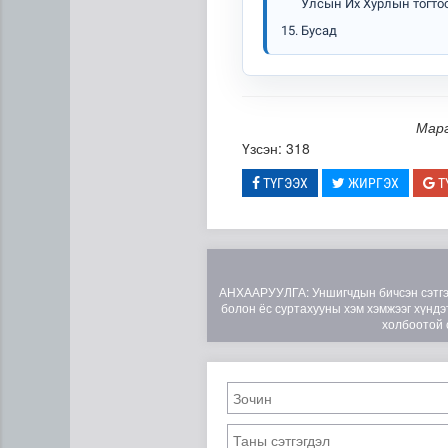
Улсын Их Хурлын тогто
Бусад
Марг
Үзсэн: 318
ТҮГЭЭХ
ЖИРГЭХ
Т
АНХААРУУЛГА: Уншигчдын бичсэн сэтгэгд
болон ёс суртахууны хэм хэмжээг хүндэт
холбоотой 