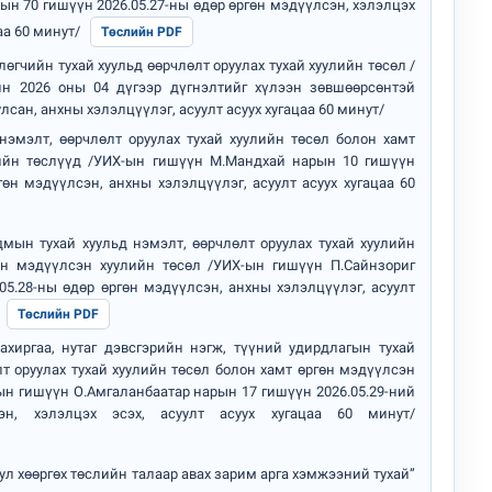
ын 70 гишүүн 2026.05.27-ны өдөр өргөн мэдүүлсэн, хэлэлцэх
цаа 60 минут/
Төслийн PDF
гчийн тухай хуульд өөрчлөлт оруулах тухай хуулийн төсөл /
н 2026 оны 04 дүгээр дүгнэлтийг хүлээн зөвшөөрсөнтэй
лсан, анхны хэлэлцүүлэг, асуулт асуух хугацаа 60 минут/
нэмэлт, өөрчлөлт оруулах тухай хуулийн төсөл болон хамт
ийн төслүүд /УИХ-ын гишүүн М.Мандхай нарын 10 гишүүн
гөн мэдүүлсэн, анхны хэлэлцүүлэг, асуулт асуух хугацаа 60
мын тухай хуульд нэмэлт, өөрчлөлт оруулах тухай хуулийн
өн мэдүүлсэн хуулийн төсөл /УИХ-ын гишүүн П.Сайнзориг
05.28-ны өдөр өргөн мэдүүлсэн, анхны хэлэлцүүлэг, асуулт
Төслийн PDF
хиргаа, нутаг дэвсгэрийн нэгж, түүний удирдлагын тухай
лт оруулах тухай хуулийн төсөл болон хамт өргөн мэдүүлсэн
ын гишүүн О.Амгаланбаатар нарын 17 гишүүн 2026.05.29-ний
эн, хэлэлцэх эсэх, асуулт асуух хугацаа 60 минут/
л хөөргөх төслийн талаар авах зарим арга хэмжээний тухай”