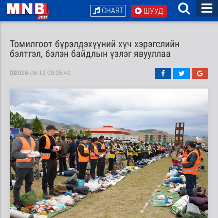
CHART
ШУУД
Томилгоот бүрэлдэхүүний хүч хэрэгслийн
бэлтгэл, бэлэн байдлын үзлэг явууллаа
2026-06-12 09:05:40