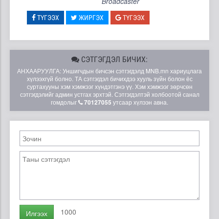
Broadcaster
ТҮГЭЭХ
ЖИРГЭХ
ТҮГЭЭХ
СЭТГЭГДЭЛ БИЧИХ:
АНХААРУУЛГА: Уншигчдын бичсэн сэтгэгдэлд MNB.mn хариуцлага
хүлээхгүй болно. ТА сэтгэгдэл бичихдээ хууль зүйн болон ёс
суртахууны хэм хэмжээг хүндэтгэнэ үү. Хэм хэмжээг зөрчсөн
сэтгэгдэлийг админ устгах эрхтэй. Сэтгэгдэлтэй холбоотой санал
гомдолыг
70127055
утсаар хүлээн авна.
1000
Илгээх