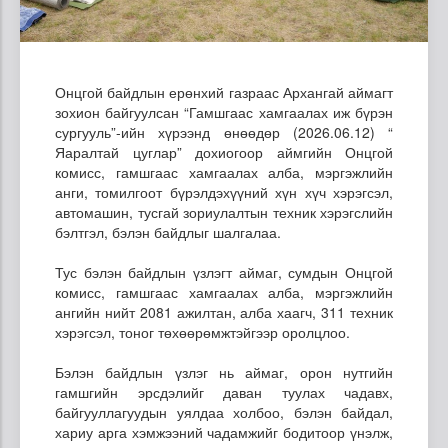
Онцгой байдлын ерөнхий газраас Архангай аймагт
зохион байгуулсан “Гамшгаас хамгаалах иж бүрэн
сургууль”-ийн хүрээнд өнөөдөр (2026.06.12) “
Яаралтай цуглар” дохиогоор аймгийн Онцгой
комисс, гамшгаас хамгаалах алба, мэргэжлийн
анги, томилгоот бүрэлдэхүүний хүн хүч хэрэгсэл,
автомашин, тусгай зориулалтын техник хэрэгслийн
бэлтгэл, бэлэн байдлыг шалгалаа.
Тус бэлэн байдлын үзлэгт аймаг, сумдын Онцгой
комисс, гамшгаас хамгаалах алба, мэргэжлийн
ангийн нийт 2081 ажилтан, алба хаагч, 311 техник
хэрэгсэл, тоног төхөөрөмжтэйгээр оролцлоо.
Бэлэн байдлын үзлэг нь аймаг, орон нутгийн
гамшгийн эрсдэлийг даван туулах чадавх,
байгууллагуудын уялдаа холбоо, бэлэн байдал,
хариу арга хэмжээний чадамжийг бодитоор үнэлж,