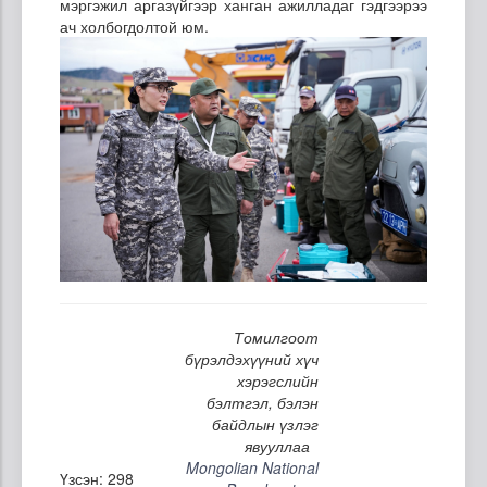
мэргэжил аргазүйгээр ханган ажилладаг гэдгээрээ
ач холбогдолтой юм.
Томилгоот
бүрэлдэхүүний хүч
хэрэгслийн
бэлтгэл, бэлэн
байдлын үзлэг
явууллаа
Mongolian National
Үзсэн: 298