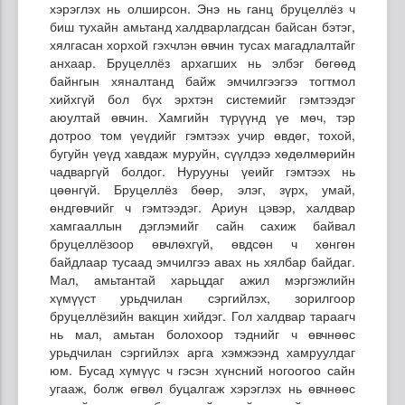
хэрэглэх нь олширсон. Энэ нь ганц бруцеллёз ч
биш тухайн амьтанд халдварлагдсан байсан бэтэг,
хялгасан хорхой гэхчлэн өвчин тусах магадлалтайг
анхаар. Бруцеллёз архагших нь элбэг бөгөөд
байнгын хяналтанд байж эмчилгээгээ тогтмол
хийхгүй бол бүх эрхтэн системийг гэмтээдэг
аюултай өвчин. Хамгийн түрүүнд үе мөч, тэр
дотроо том үеүдийг гэмтээх учир өвдөг, тохой,
бугуйн үеүд хавдаж муруйн, сүүлдээ хөдөлмөрийн
чадваргүй болдог. Нурууны үеийг гэмтээх нь
цөөнгүй. Бруцеллёз бөөр, элэг, зүрх, умай,
өндгөвчийг ч гэмтээдэг. Ариун цэвэр, халдвар
хамгааллын дэглэмийг сайн сахиж байвал
бруцеллёзоор өвчлөхгүй, өвдсөн ч хөнгөн
байдлаар тусаад эмчилгээ авах нь хялбар байдаг.
Мал, амьтантай харьцдаг ажил мэргэжлийн
хүмүүст урьдчилан сэргийлэх, зорилгоор
бруцеллёзийн вакцин хийдэг. Гол халдвар тараагч
нь мал, амьтан болохоор тэднийг ч өвчнөөс
урьдчилан сэргийлэх арга хэмжээнд хамруулдаг
юм. Бусад хүмүүс ч гэсэн хүнсний ногоогоо сайн
угааж, болж өгвөл буцалгаж хэрэглэх нь өвчнөөс