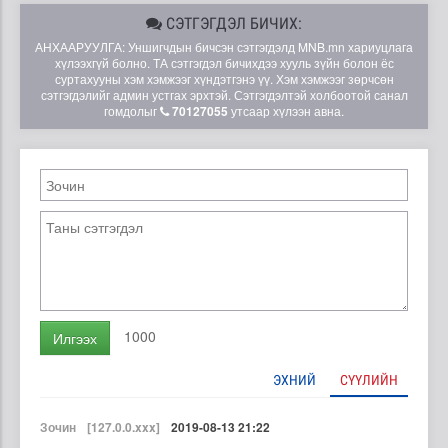
СЭТГЭГДЭЛ БИЧИХ:
АНХААРУУЛГА: Уншигчдын бичсэн сэтгэгдэлд MNB.mn хариуцлага
хүлээхгүй болно. ТА сэтгэгдэл бичихдээ хууль зүйн болон ёс
суртахууны хэм хэмжээг хүндэтгэнэ үү. Хэм хэмжээг зөрчсөн
сэтгэгдэлийг админ устгах эрхтэй. Сэтгэгдэлтэй холбоотой санал
гомдолыг
70127055
утсаар хүлээн авна.
1000
Илгээх
ЭХНИЙ
СҮҮЛИЙН
Зочин
[127.0.0.xxx]
2019-08-13 21:22