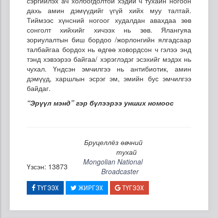
сэргийлэх ач холбогдолтой хэдий ч тухайн ногоон
дахь амин дэмүүдийг үгүй хийх муу талтай.
Тиймээс хүнсний ногоог худалдан авахдаа зөв
сонголт хийхийг хичээх нь зөв. Ялангуяа
зориулалтын биш бордоо /жорлонгийн ялгадсаар
талбайгаа бордох нь өдгөө ховордсон ч гэлээ энд
тэнд хэвээрээ байгаа/ хэрэглэдэг эсэхийг мэдэх нь
чухал. Үндсэн эмчилгээ нь антибиотик, амин
дэмүүд, харшлын эсрэг эм, эмийн бус эмчилгээ
байдаг.
“Эрүүл мэнд” гэр бүлээрээ унших номоос
Бруцеллёз өвчний
тухай
Mongolian National
Үзсэн: 13873
Broadcaster
ТҮГЭЭХ
ЖИРГЭХ
ТҮГЭЭХ