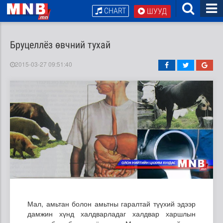
CHART
ШУУД
Бруцеллёз өвчний тухай
2015-03-27 09:51:40
Мал, амьтан болон амьтны гаралтай түүхий эдээр
дамжин хүнд халдварладаг халдвар харшлын