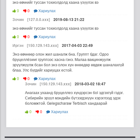
энэ өвчнийг туссан тохиолдолд хаана үзүүлэх вэ
0
0
Хариулах
Зочин
[127.0.0.xxx]
2019-08-13 21:22
энэ өвчнийг туссан тохиолдолд хаана үзүүлэх вэ
0
0
Хариулах
Иргэн
[150.129.143.xxx]
2017-04-03 22:49
Энэ өвчнөөр олон жил шаналж бна. Группт бдаг. Одоо
бруцеллёзииг группээс хасна гэнэ. Малаа вакцинжуулж
эрүүлжүүлж бсан бол энэ олон хүн өнөөдөр өвдөж шаналахгүй
блаа. Улс бүгдийг хариуцах естой.
0
0
Хариулах
Зочин
[150.129.143.xxx]
2018-03-02 18:47
Анагаах ухаанд бруцеллез хүндэрсэн боl эдгэхгүй гэдэг.
Сибирийн эрүүл мэндийн бүтээгдэхүүн хэрэглээд эдэх
боломжтой. Gelegscharaw Terbisch хандаарай
0
0
Хариулах