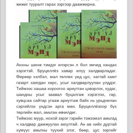
жижиг тууралт гарах зэргээр даамжирна.
Анхны шинж тэмдэг илэрсэн л бол эмчид хандах
хэрэгтэй. Бруцеллёз хавар илүү халдварладаг.
Өөрөөр хэлбэл, мал төллөх үед цус, хагтай хамт
газарт хаягдан хөрс, усыг халдварлуулан үлддэг.
Тиймээс хашаа хороогоо ариутган цэвэрлэх, худаг,
шандны усыг заавал буцалгаж хэрэглэх, гар,
хувцсаа сайтар угааж ариутгаж байх нь урьдчилан
сэргийлэх үндсэн арга мөн. Бруцеллёзоор бүх
төрлийн мал, амьтан өвчилдөг.
Тиймээс муур, нохой зэрэг гэрийн тэжээмэл амьтад
ч халдвар дамжуулах аюултай. Ан ав хийх дуртай
хүмүүс амьтны түүхий элэг, бөөр, цус зэргийг