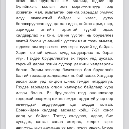
өвчин бол бруцеллёз юм. Малчид, тэдний гэр
бүлийнхэн, малын эмч мэргэжилтнүүд гээд
ихэвчлэн мал, амьтантай байнга харьцдаг хүмүүс
илүү өвчлөмтгий байдаг ч хагас, дутуу
боловсруулсан сүү, цагаан идээ, нойтон арьс, шир,
заримдаа ангийн гаралтай түүхий эдээс
халдварлах нь бий. Өвчин үүсгэгч нь бруцеллёз
өвчтэй болон уг өвчнийг үүсгэгч нянг тээгч амьтад,
тэднээс авч хэрэглэсэн сүү зэрэг түүхий эд байдаг.
Харин өвчтэй хүнээс хүнд халдварлах нь бараг
үгүй. Гэхдээ бруцеллёзтэй эх төрөх үед цусаар,
төрсний дараа эхийн сүүгээр дамжин халдварлаж
болно. Зарим хэвлэлд бичсэнээр бол бруцеллёз
бэлгийн замаар халдварлах нь бий гэжээ. Халдвар
авсан эхэн үед онцгой шинж тэмдэг илэрдэггүй.
Гэхдээ заримдаа огцом халуурах байдлаар хурц
илэрч болно. Яг бруцеллёз гээд оношлохоор
тодорхой өвөрмөц шинж тэмдэг гардаггүй учир өөр
өвчнүүдтэй андуурагдан цаг алддаг талтай.
Ерөнхийдөө халдвар авснаас хойш 7-21 хоног
далд үе байдаг. Тэгээд халуурах, ядрах, бие
сульдах, сэтгэл санаа хямрах, хөлрөх зэрэг
шинжүүд гарч аажмаар үе мөч, нуруу өвдөх, биеэр