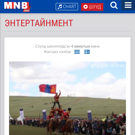
CHART
ШУУД
ЭНТЕРТАЙНМЕНТ
Сүүлд шинэчлэгдсэн
4 минутын
өмнө
Жагсаах хэлбэр:
2026-07-12 13:05