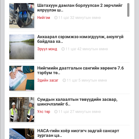
Шатахуун дамлан борлуулсан 2 зөрчлийг
илрүүлэн ш..
11 цаг 32 минутын өмнө
Нийгэм
Анхаарал сэрэмжээ нэмэгдүүлж, аюулгүй
байдлаа ха..
11 цаг 42 минутын өмнө
Эрүүл мэнд
Нийгмийн даатгалын сангийн хөрөнгө 7.6
тэрбум тө..
11 цаг 5 минутын өмнө
Эдийн засаг
Сумдын халаалтын төвүүдийн засвар,
шинэчлэлийг б..
11 цаг 27 минутын өмнө
Улс төр
НАСА-гийн хоёр нисгэгч задгай сансарт
зургаан ца..