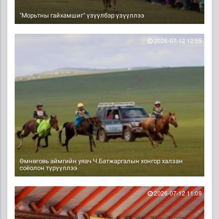
"Морьтны гайхамшиг" үзүүлбэр үзүүллээ
2026-07-12 12:55
Өмнөговь аймгийн уяач Ч.Батжаргалын хонгор халзан
соёолон түрүүллээ
2026-07-12 11:09