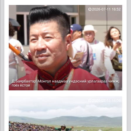
2026-07-11 16:52
Д.Баярбаатар: Монгол наадмаа үндэсний урлагаараа чимж,
гоёх ёстой
2026-07-11 16:08