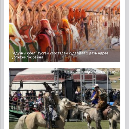
“Адууны соёл” тусгай үзэсгэлэн худалдаа 2 дахь өдрөө
үргэлжилж байна
2026-07-11 10:47