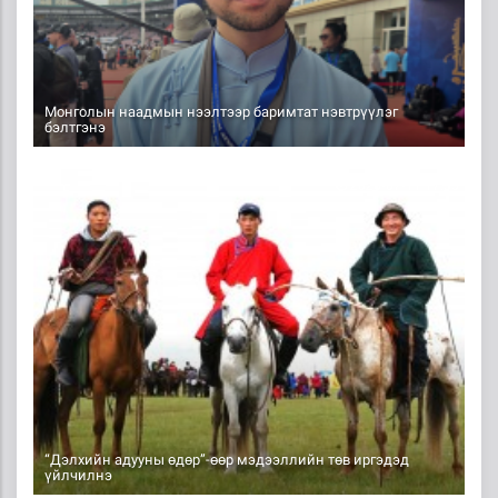
Монголын наадмын нээлтээр баримтат нэвтрүүлэг
бэлтгэнэ
2026-07-11 17:35
“Дэлхийн адууны өдөр”-өөр мэдээллийн төв иргэдэд
үйлчилнэ