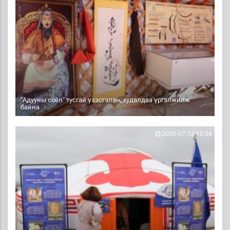
"Адууны соёл" тусгай үзэсгэлэн, худалдаа үргэлжилж
байна
2026-07-12 10:34