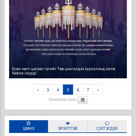
Есөн хөлт цагаан тугийг Төв цэнгэлдэх хүрээлэнд залж
байна /шууд/
«
3
4
5
6
7
»
Огноогоор шүүх:
ШИНЭ
ЭРЭЛТТЭЙ
СЭТГЭГДЭЛ