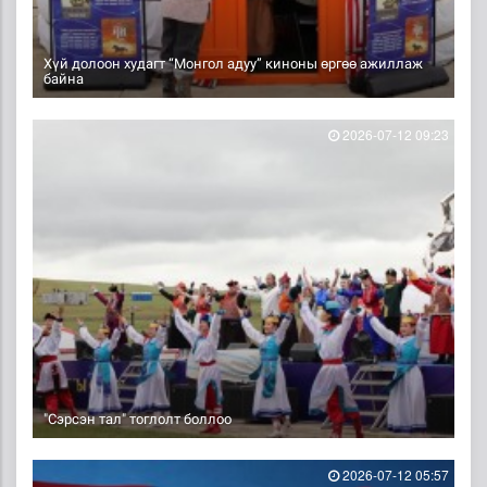
Хүй долоон худагт “Монгол адуу” киноны өргөө ажиллаж
байна
2026-07-12 09:23
"Сэрсэн тал" тоглолт боллоо
2026-07-12 05:57