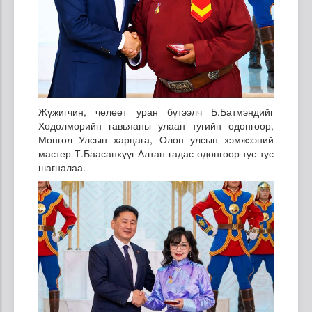
Жүжигчин, чөлөөт уран бүтээлч Б.Батмэндийг
Хөдөлмөрийн гавьяаны улаан тугийн одонгоор,
Монгол Улсын харцага, Олон улсын хэмжээний
мастер Т.Баасанхүүг Алтан гадас одонгоор тус тус
шагналаа.