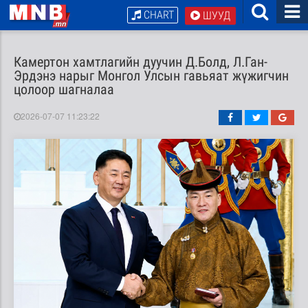
CHART
ШУУД
Камертон хамтлагийн дуучин Д.Болд, Л.Ган-
Эрдэнэ нарыг Монгол Улсын гавьяат жүжигчин
цолоор шагналаа
2026-07-07 11:23:22