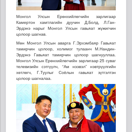
Монгол Улсын Ерөнхийлөгчийн зарлигаар
Камертон хамтлагийн дуучин Д.Болд, Л.Ган-
Эрдэнэ нарыг Монгол Улсын гавьяат жүжигчин
цолоор шагнав.
Мөн Монгол Улсын аварга Г.Эрхэмбаяр Гавьяат
тамирчин цолоор, холимог тулаанч М.Нандин-
Эрдэнэ Гавьяат тамирчин цолоор шагнууллаа.
Монгол Улсын Ерөнхийлөгчийн зарлигаар 25 суваг
телевизийн сэтгүүлч, “Ам нээвэл” нэвтрүүлгийн
хөтлөгч, Г.Туулыг Соёлын гавьяат зүтгэлтэн
цолоор шагналаа.