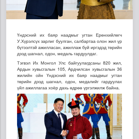
Үндэсний их баяр наадмыг угтан Ерөнхийлөгч
У.Хүрэлсүх зарлиг буулган, салбартаа олон жил үр
бүтээлтэй ажилласан, ажиллаж буй иргэдэд төрийн
дээд шагнал, одон, медаль гардуулдаг.
Тэгвэл Их Монгол Улс байгуулагдсаны 820 жил,
Ардын хувьсгалын 105, Ардчилсан хувьсгалын 36
жилийн ойн Үндэсний их баяр наадмыг угтан
төрийн дээд шагнал, одон, медалийг гардуулах
үйл ажиллагаа хоёр дахь өдрөө үргэлжилж байна.