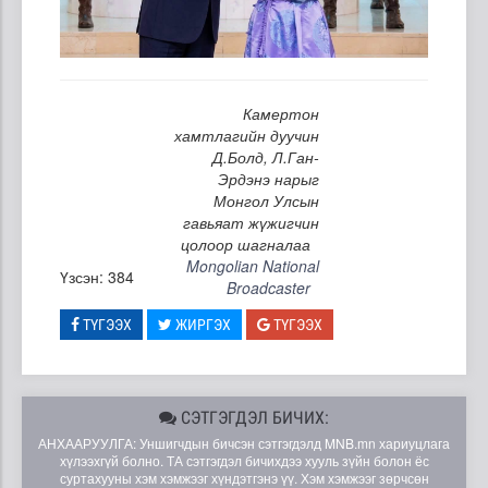
Камертон
хамтлагийн дуучин
Д.Болд, Л.Ган-
Эрдэнэ нарыг
Монгол Улсын
гавьяат жүжигчин
цолоор шагналаа
Mongolian National
Үзсэн: 384
Broadcaster
ТҮГЭЭХ
ЖИРГЭХ
ТҮГЭЭХ
СЭТГЭГДЭЛ БИЧИХ:
АНХААРУУЛГА: Уншигчдын бичсэн сэтгэгдэлд MNB.mn хариуцлага
хүлээхгүй болно. ТА сэтгэгдэл бичихдээ хууль зүйн болон ёс
суртахууны хэм хэмжээг хүндэтгэнэ үү. Хэм хэмжээг зөрчсөн