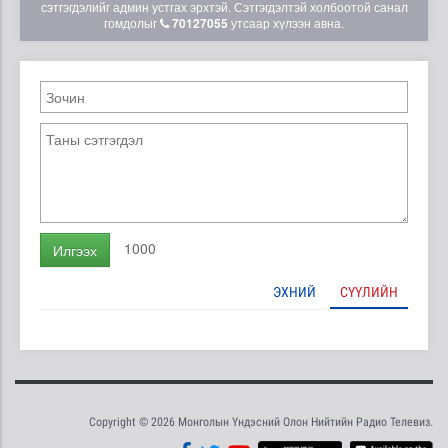
сэтгэгдэлийг админ устгах эрхтэй. Сэтгэгдэлтэй холбоотой санал
гомдолыг
70127055
утсаар хүлээн авна.
1000
Илгээх
ЭХНИЙ
СҮҮЛИЙН
Copyright © 2026 Монголын Үндэсний Олон Нийтийн Радио Телевиз.