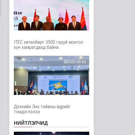
Нийгэм
8 цаг 11 минутын өмнө
"Сэлэнгэ-2026” хээрийн
сургууль амжилттай
явагда..
Нийгэм
9 цаг 56 минутын өмнө
ITEC хөтөлбөрт 3500 гаруй монгол
хүн хамрагдаад байна
Испани улс
цагаачлалын
маргааны улмаас
2025-09-23
Италиас и..
Дэлхийд
9 цаг 29 минутын өмнө
БНСУ залуу хосуудыг
гэрлэлтээ
бүртгүүлэхээс зайл..
Дэлхийд
Дэлхийн Энх тайвны өдрийг
10 цаг 31 минутын өмнө
тэмдэглэлээ
Иргэд: Хичээлийн
НИЙТЛЭЛЧИД
хэрэгслийн үнэ багагүй
нэмэгдсэ..
Нийгэм