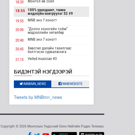
Хүүхэд залуус, бизнес
Монгол өв соёл
18:20
эрхлэгчдийг дэмжих
инкубат..
100% уралдаант, танин
18:55
мэдэхүйн нэвтрүүлэг S2 #9
Нийгэм
MNB энэ 7 хоногт
2026-08-08 17:16
19:55
“Долоо хоногийн тойм”
20:00
Сүхбаатар суманд
мэдээллийн хөтөлбөр
баригдаж буй 70 МВт-
MNB энэ 7 хоногт
20:40
ын хүчин ча..
Улс төр
Хөвсгөл далайн тахилгаас
20:45
бэлтгэсэн сурвалжлага
2026-08-08 17:02
Veiled musician #3
21:15
Газрын тосны
“Inda house 1” МУСК
агуулахууд эхнээсээ
22:00
БИДЭНТЭЙ НЭГДЭЭРЭЙ
ашиглалтад орох..
“Гэрэлтэй цонх” үдшийн
23:35
Улс төр
хөтөлбөр
/MNBMN_NEWS
/MNBWEBSITE
2026-08-08 15:56
ЦАГ АГААР:
Tweets by MNBmn_news
Улаанбаатарт шөнөдөө
21 хэм дулаан
Байгаль орчин
2026-08-08 15:01
Copyright © 2026 Монголын Үндэсний Олон Нийтийн Радио Телевиз.
Хүүхдийн эрүүл,
аюулгүй орчинд