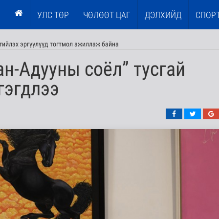
УЛС ТӨР
ЧӨЛӨӨТ ЦАГ
ДЭЛХИЙД
СПОР
гийлэх эргүүлүүд тогтмол ажиллаж байна
н-Адууны соёл” тусгай
гэгдлээ