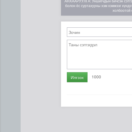
АНХААРУУЛГА: Уншигчдын бичсэн сэтгэгд
болон ёс суртахууны хэм хэмжээг хүндэт
холбоотой 
Цэцэрлэгийн цахим бүртгэл
1000
Илгээх