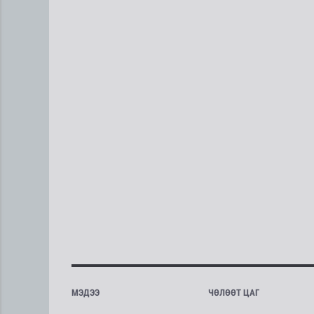
МЭДЭЭ
ЧӨЛӨӨТ ЦАГ