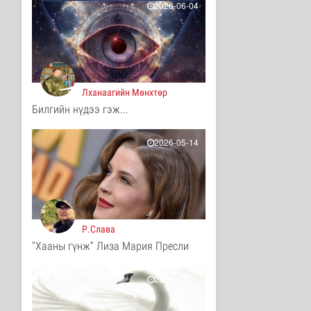
2026-06-04
10 цаг 34 минутын өмнө
Турк, Саудын Араб,
Пакистан улсууд
батлан хамгаа..
Дэлхийд
10 цаг 38 минутын өмнө
Лханаагийн Мөнхтөр
Билгийн нүдээ гэж...
"Онцгой амралт-2026"
реалити шоуны зургийг
авч э..
2026-05-14
Нийгэм
10 цаг 40 минутын өмнө
Монгол-Оросын зэвсэгт
хүчний байлдааны
буудлагат..
Нийгэм
Р.Слава
10 цаг 43 минутын өмнө
"Хааны гүнж” Лиза Мария Пресли
Цагааннуур суманд 23
мянга гаруй га талбайд
тари..
2026-05-14
Нийгэм
10 цаг 48 минутын өмнө