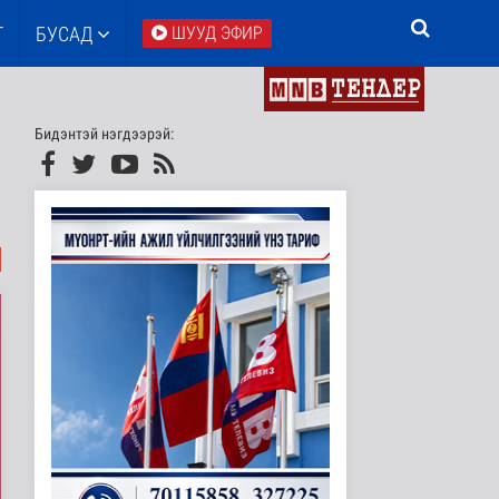
Т
БУСАД
ШУУД ЭФИР
Бидэнтэй нэгдээрэй: