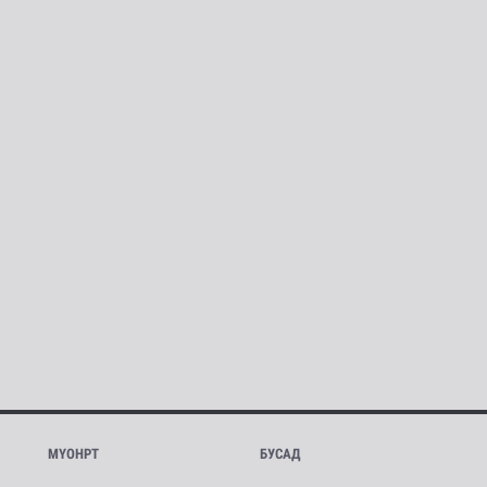
МҮОНРТ
БУСАД