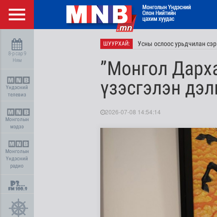
Усны ослоос урьдчилан сэр
ШУУРХАЙ:
8-р сар 9
Ням
”Монгол Дарха
үзэсгэлэн дэл
Үндэсний
телевиз
2026-07-08 14:54:14
Монголын
мэдээ
Монголын
Үндэсний
радио