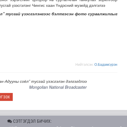
усгай үзэсгэлэнг Чингис хаан Үндэсний музейд дэлгэлээ
л” тусгай үзэсгэлэнгээс бэлтгэсэн фото сурвалжилгыг
 сан” тусгай үзэсгэлэн нээгдлээ
Нийтэлсэн:
О.Бадамсүрэн
н-Адууны соёл” тусгай үзэсгэлэн дэлгэгдлээ
Mongolian National Broadcaster
ҮГЭЭХ
СЭТГЭГДЭЛ БИЧИХ: