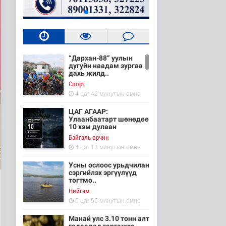
“Дархан-88” уулын
дугуйн наадам зургаа
дахь жилд..
Cпорт
4 цаг 42 минутын өмнө
ЦАГ АГААР:
Улаанбаатарт шөнөдөө
10 хэм дулаан
Байгаль орчин
4 цаг 13 минутын өмнө
Усны ослоос урьдчилан
сэргийлэх эргүүлүүд
тогтмо..
Нийгэм
5 цаг 55 минутын өмнө
Манай улс 3.10 тонн алт