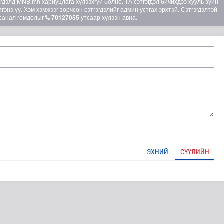
элд MNB.mn хариуцлага хүлээхгүй болно. ТА сэтгэгдэл бичихдээ хууль зүйн
гэнэ үү. Хэм хэмжээг зөрчсөн сэтгэгдэлийг админ устгах эрхтэй. Сэтгэгдэлтэй
санал гомдолыг
70127055
утсаар хүлээн авна.
 маргааш эхэлнэ
ЭХНИЙ
СҮҮЛИЙН