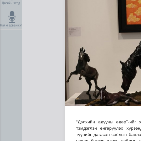
Цагийн хүрд
Найм арваннэг
Манай улс 3.10 тонн алт г
“Дэлхийн адууны өдөр”-ийг 
тэмдэглэн өнгөрүүлэх хүрээ
түүнийг дагасан соёлын баял
ураар бүтсэн адуун соёлын т