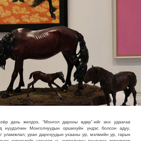
адаадад гаргажээ
хоёр дахь жилдээ, “Монгол дархны өдөр”-ийг анх удаагаа
нд нүүдэлчин Монголчуудын оршихуйн үндэс болсон адуу,
аг уламжлал, уран дархчуудын ухааны ур, мэлмийн ур, гарын
оног хэрэгслийг цогцоор нь сурталчлан таниулах зорилгоор