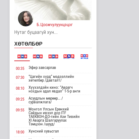
Хөдөө орон нутагт
шатахуун
нийлүүлэлтийг хоёр да..
Б.Цоожчулуунцэцэг
Нийгэм
10 цаг 50 минутын өмнө
Нутаг буцаагүй хун...
ЦАГ АГААР:
ХӨТӨЛБӨР
Улаанбаатарт өдөртөө
26 хэм дулаан
Байгаль орчин
10 цаг 1 минутын өмнө
Эфир завсарлав
00:35
Монгол Улсын Төрийн
“Цагийн хүрд” мэдээллийн
07:30
дуулал
хөтөлбөр /давталт/
Энтертайнмент
Хүүхэлдэйн кино: “Аврагч
08:10
нохдын адал явдал” 1-5-р анги
13 цаг 17 минутын өмнө
Асуудлын мөрөөр... /
09:25
сурвалжлага/
"Цагийн хүрд"
Монгол Улсын Ерөнхий
09:55
мэдээллийн хөтөлбөр
Сайдын ивээл дор ITF
/2026.08.08/
ТАЕКВОН-ДО-гийн Ази Тивийн
XI Аварга Шалгаруулах
Нийгэм
Тэмцээн /шууд/
2026-08-08 19:59
Хүнсний хувьсгал
18:00