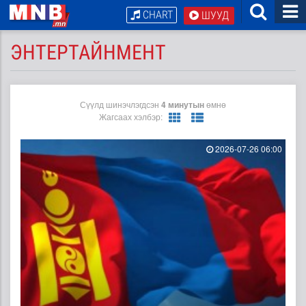
CHART
ШУУД
ЭНТЕРТАЙНМЕНТ
Сүүлд шинэчлэгдсэн
4 минутын
өмнө
Жагсаах хэлбэр:
2026-07-26 06:00