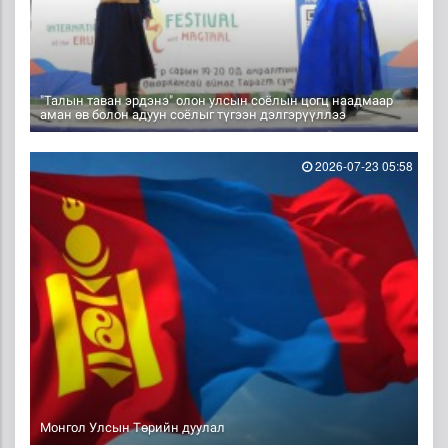
"Талын таван эрдэнэ" олон улсын соёлын цогц наадмаар
аман өв болон адуун соёлыг түгээн дэлгэрүүллээ
2026-07-23 05:58
Монгол Улсын Төрийн дуулал