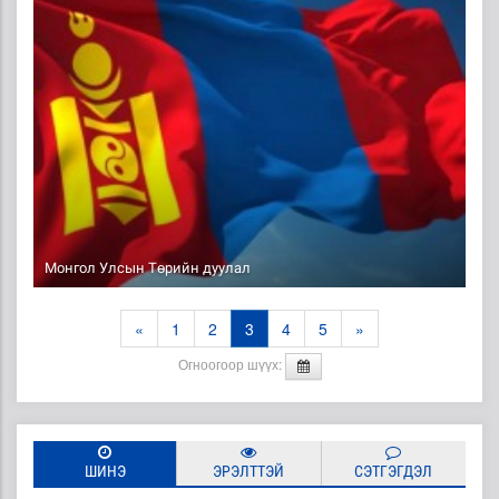
Монгол Улсын Төрийн дуулал
«
1
2
3
4
5
»
Огноогоор шүүх:
ШИНЭ
ЭРЭЛТТЭЙ
СЭТГЭГДЭЛ