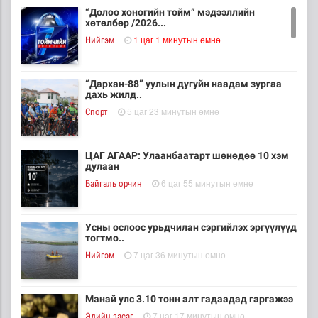
“Долоо хоногийн тойм” мэдээллийн
хөтөлбөр /2026...
1 цаг 1 минутын өмнө
Нийгэм
“Дархан-88” уулын дугуйн наадам зургаа
дахь жилд..
5 цаг 23 минутын өмнө
Cпорт
ЦАГ АГААР: Улаанбаатарт шөнөдөө 10 хэм
дулаан
6 цаг 55 минутын өмнө
Байгаль орчин
Усны ослоос урьдчилан сэргийлэх эргүүлүүд
тогтмо..
7 цаг 36 минутын өмнө
Нийгэм
Манай улс 3.10 тонн алт гадаадад гаргажээ
7 цаг 17 минутын өмнө
Эдийн засаг