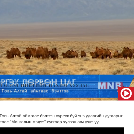
өлийн даргаар Н.Монсор дахин сонгогдлоо
 Говь-Алтай аймгаас бэлтгэн хүргэж буй энэ удаагийн дугаарыг
таас "Монголын мэдээ" сувгаар хүлээн авч үзнэ үү.