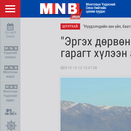
"Нүүдэлчдийн зан үйл, баа
ШУУРХАЙ:
8-р сар 8
Бямба
"Эргэх дөрвөн
гарагт хүлээн 
Үндэсний
телевиз
2016-12-12 15:47:28
Монголын
мэдээ
Монголын
Үндэсний
радио