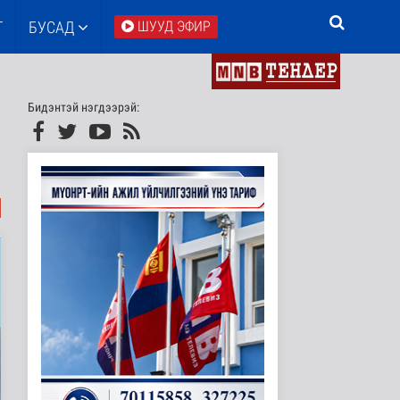
Т
БУСАД
ШУУД ЭФИР
Бидэнтэй нэгдээрэй: