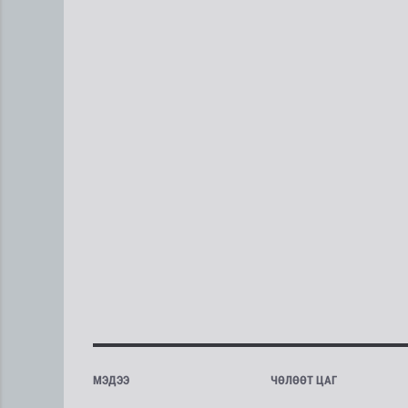
МЭДЭЭ
ЧӨЛӨӨТ ЦАГ