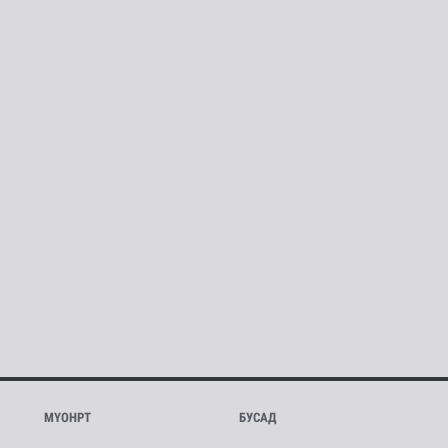
МҮОНРТ
БУСАД