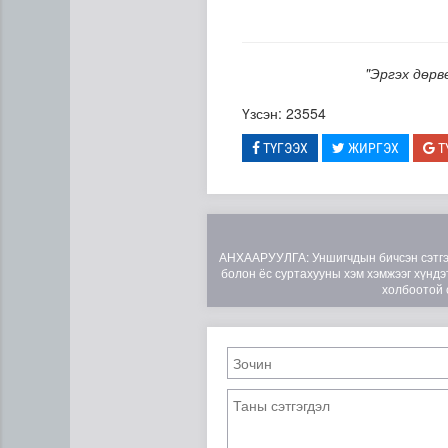
"Эргэх дөрв
Үзсэн: 23554
ТҮГЭЭХ
ЖИРГЭХ
Т
АНХААРУУЛГА: Уншигчдын бичсэн сэтгэгд
болон ёс суртахууны хэм хэмжээг хүндэт
холбоотой 