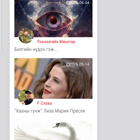
2026-06-04
Анхаарал сэрэмжээ
нэмэгдүүлж, аюулгүй
байдлаа ха..
Эрүүл мэнд
17 цаг 13 минутын өмнө
Лханаагийн Мөнхтөр
Нийгмийн даатгалын
сангийн хөрөнгө 7.6
Билгийн нүдээ гэж...
тэрбум тө..
Эдийн засаг
2026-05-14
18 цаг 35 минутын өмнө
Сумдын халаалтын
төвүүдийн засвар,
шинэчлэлийг б..
Улс төр
18 цаг 58 минутын өмнө
Р.Слава
НАСА-гийн хоёр нисгэгч
"Хааны гүнж” Лиза Мария Пресли
задгай сансарт зургаан
ца..
2026-05-14
Танин мэдэхүй
18 цаг 13 минутын өмнө