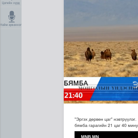
Цагийн хүрд
Найм арваннэг
МҮОНРТ-ийн Үндэсний зөвл
"Эргэх дөрвөн цаг" нэвтрүүлэг.
бямба гарагийн 21 цаг 40 мину
MNB.MN