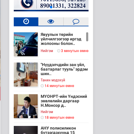
Явуулын төрийн
үйлчилгээгээр иргэд
жолооны болон..
3 минутын өмнө
Нийгэм
"Нүүдэлчдийн зан үйл,
баатарлаг тууль" эрдэм
шин..
Танин мэдэхүй
14 минутын өмнө
МҮОНРТ-ийн Үндэсний
зөвлөлийн даргаар
Н.Монсор д..
Нийгэм
18 минутын өмнө
АНУ полисиликон
бүтээгдэхүүнд 15