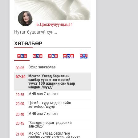
Эртний ойг
хамгаалахын тулд
Канадын иргэд мод бэ..
Дэлхийд
18 цаг 19 минутын өмнө
Б.Цоожчулуунцэцэг
Нутаг буцаагүй хун...
ЦАГ АГААР:
Улаанбаатарт шөнөдөө
ХӨТӨЛБӨР
18 хэм дулаан
Байгаль орчин
19 цаг 40 минутын өмнө
Эфир завсарлав
Кибер халдлага,
00:05
зөрчлийг E-Mongolia
Монгол Улсад барилгын
07:30
системээр да..
салбар үүсэж хөгжсөний
түүхт 100 жилийн ойн баяр
Нийгэм
наадам /шууд/
19 цаг 52 минутын өмнө
MNB энэ 7 хоногт
19:55
Аялал жуулчлалын
Цагийн хүрд мэдээллийн
20:00
компанийн
хөтөлбөр /шууд/
автомашиныг ШТС-ууд
MNB энэ 7 хоногт
х..
20:40
Улс төр
"Хавдрын эсрэг үндэсний
20:45
аян-2026"
19 цаг 58 минутын өмнө
Монгол Улсад барилгын
21:00
салбар үүсэж хөгжсөний түүхт