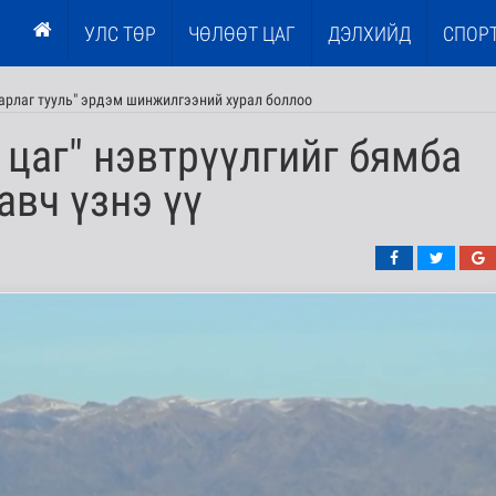
УЛС ТӨР
ЧӨЛӨӨТ ЦАГ
ДЭЛХИЙД
СПОР
тарлаг тууль" эрдэм шинжилгээний хурал боллоо
 цаг" нэвтрүүлгийг бямба
авч үзнэ үү