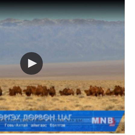
үнд 15 хувийн тариф ногдуулж, үнийн доод хязгаар тог..