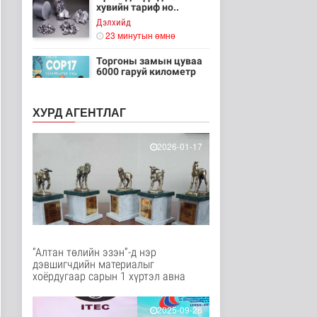
хувийн тариф но..
Дэлхийд
23 минутын өмнө
Торгоны замын цуваа
6000 гаруй километр
зам туул..
Байгаль орчин
ХУРД АГЕНТЛАГ
27 минутын өмнө
"ДЦС-3” ТӨХК-ийн нэн
2026-01-17
шаардлагатай
“Турбингенерат..
Улс төр
41 минутын өмнө
“Цааснаас чөлөөлье”
зөвлөлдөх хэлэлцүүлэг
боллоо
Улс төр
“Алтан төлийн эзэн”-д нэр
43 минутын өмнө
дэвшигчдийн материалыг
хоёрдугаар сарын 1 хүртэл авна
“Нүүрс-пиролизын
үйлдвэр” төслийн
чиглэл, хамтын..
2025-09-26