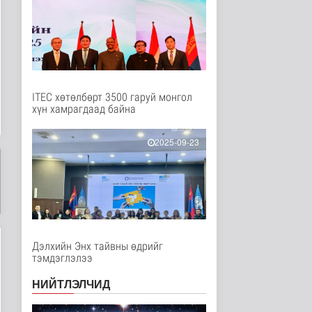
Нийгэм
46 минутын өмнө
ЦАГ АГААР:
Улаанбаатарт өдөртөө
32 хэм дулаан
Байгаль орчин
51 минутын өмнө
ITEC хөтөлбөрт 3500 гаруй монгол
хүн хамрагдаад байна
"Цагийн хүрд"
мэдээллийн хөтөлбөр
/2026.08.07/
2025-09-23
Нийгэм
57 минутын өмнө
Монгол Улсын Төрийн
дуулал
Энтертайнмент
3 цаг 26 минутын өмнө
Дэлхийн Энх тайвны өдрийг
тэмдэглэлээ
Шатахуун дамлан
борлуулсан 2 зөрчлийг
НИЙТЛЭЛЧИД
илрүүлэн ш..
Нийгэм
17 цаг 3 минутын өмнө