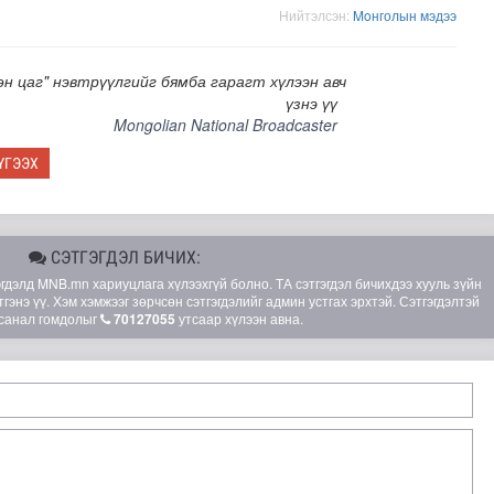
Нийтэлсэн:
Moнголын мэдээ
өн цаг" нэвтрүүлгийг бямба гарагт хүлээн авч
үзнэ үү
Mongolian National Broadcaster
ҮГЭЭХ
СЭТГЭГДЭЛ БИЧИХ:
элд MNB.mn хариуцлага хүлээхгүй болно. ТА сэтгэгдэл бичихдээ хууль зүйн
гэнэ үү. Хэм хэмжээг зөрчсөн сэтгэгдэлийг админ устгах эрхтэй. Сэтгэгдэлтэй
санал гомдолыг
70127055
утсаар хүлээн авна.