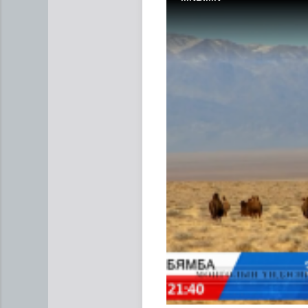
АНУ полисиликон бүтээгдэхү