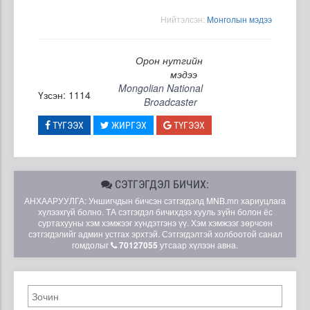
Нийтэлсэн:
Moнголын мэдээ
Орон нутгийн
мэдээ
Mongolian National
Үзсэн: 1114
Broadcaster
ТҮГЭЭХ
ЖИРГЭХ
ТҮГЭЭХ
СЭТГЭГДЭЛ БИЧИХ:
АНХААРУУЛГА: Уншигчдын бичсэн сэтгэгдэлд MNB.mn хариуцлага
хүлээхгүй болно. ТА сэтгэгдэл бичихдээ хууль зүйн болон ёс
суртахууны хэм хэмжээг хүндэтгэнэ үү. Хэм хэмжээг зөрчсөн
сэтгэгдэлийг админ устгах эрхтэй. Сэтгэгдэлтэй холбоотой санал
гомдолыг
70127055
утсаар хүлээн авна.