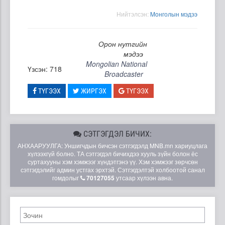
Нийтэлсэн:
Moнголын мэдээ
Орон нутгийн
мэдээ
Mongolian National
Үзсэн: 718
Broadcaster
ТҮГЭЭХ
ЖИРГЭХ
ТҮГЭЭХ
СЭТГЭГДЭЛ БИЧИХ:
АНХААРУУЛГА: Уншигчдын бичсэн сэтгэгдэлд MNB.mn хариуцлага
хүлээхгүй болно. ТА сэтгэгдэл бичихдээ хууль зүйн болон ёс
суртахууны хэм хэмжээг хүндэтгэнэ үү. Хэм хэмжээг зөрчсөн
сэтгэгдэлийг админ устгах эрхтэй. Сэтгэгдэлтэй холбоотой санал
гомдолыг
70127055
утсаар хүлээн авна.