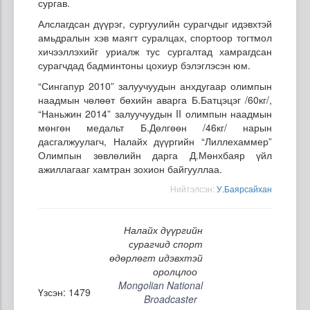
сургав.
Алслагдсан дүүрэг, сургуулийн сурагчдыг идэвхтэй
амьдралын хэв маягт суралцах, спортоор тогтмол
хичээллэхийг уриалж тус сургалтад хамрагдсан
сурагчдад бадминтоны цохиур бэлэглэсэн юм.
“Сингапур 2010” залуучуудын анхдугаар олимпын
наадмын чөлөөт бөхийн аварга Б.Батцэцэг /60кг/,
“Наньжин 2014” залуучуудын II олимпын наадмын
мөнгөн медальт Б.Дөлгөөн /46кг/ нарын
дасгалжуулагч, Налайх дүүргийн “Лиллехаммер”
Олимпын зөвлөлийн дарга Д.Мөнхбаяр үйл
ажиллагааг хамтран зохион байгууллаа.
Нийтэлсэн:
У.Баярсайхан
Налайх дүүргийн
сурагчид спорт
өдөрлөгт идэвхтэй
оролцлоо
Mongolian National
Үзсэн: 1479
Broadcaster