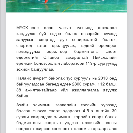
МҮОХ-ноос олон улсын түвшинд анхаарал
хандуулж буй сэдэв болох өсвөрийн хүүхэд
залуусыг спортод дур сонирхолтой болгох,
спортод татан оролцуулах, тэдний оролцоог
нэмэгдүүлэх зорилгоор бадминтоны спорт
өдөрлөгийг С.Ганбат захиралтай Нийслэлийн
ерөнхий боловсролын лаборатори 119-р сургуульд
зохион байгууллаа.
Налайх дүүрэгт байрлах тус сургууль нь 2013 онд
байгуулагдсан бөгөөд өдгөө 2800 сурагч, 112 багш,
38 ажилтантайгаар үйл ажиллагаагаа явуулж
байна.
Азийн олимпын зөвлөлийн төслийн хүрээнд
болсон энэхүү спорт өдөрлөгт 4-5-р ангийн 30
сурагч хамрагдаж олимпын төрлийн спорт болох
бадминтоны спортын үндсэн техникийг насны
онцлогт тохирсон хөгжөөнт тоглоомын аргаар зааж