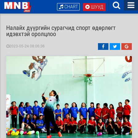
CHART
ШУУД
Налайх дүүргийн сурагчид спорт өдөрлөгт
идэвхтэй оролцлоо
2023-05-24 08:06:36