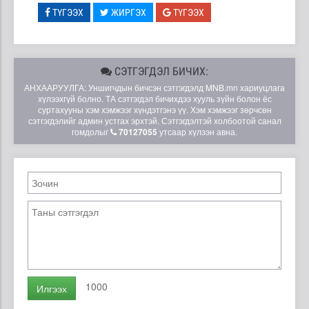
ТҮГЭЭХ
ЖИРГЭХ
ТҮГЭЭХ
СЭТГЭГДЭЛ БИЧИХ:
АНХААРУУЛГА: Уншигчдын бичсэн сэтгэгдэлд MNB.mn хариуцлага
хүлээхгүй болно. ТА сэтгэгдэл бичихдээ хууль зүйн болон ёс
суртахууны хэм хэмжээг хүндэтгэнэ үү. Хэм хэмжээг зөрчсөн
сэтгэгдэлийг админ устгах эрхтэй. Сэтгэгдэлтэй холбоотой санал
гомдолыг
70127055
утсаар хүлээн авна.
1000
Илгээх