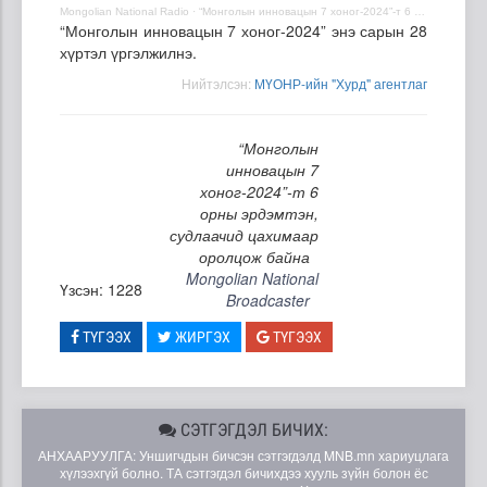
Mongolian National Radio
·
“Монголын инновацын 7 хоног-2024”-т 6 орны эрдэмтэн, судлаачид цахимаар оролцож байна
“Монголын инновацын 7 хоног-2024” энэ сарын 28
хүртэл үргэлжилнэ.
Нийтэлсэн:
МҮОНР-ийн "Хурд" агентлаг
“Монголын
инновацын 7
хоног-2024”-т 6
орны эрдэмтэн,
судлаачид цахимаар
оролцож байна
Mongolian National
Үзсэн: 1228
Broadcaster
ТҮГЭЭХ
ЖИРГЭХ
ТҮГЭЭХ
СЭТГЭГДЭЛ БИЧИХ:
АНХААРУУЛГА: Уншигчдын бичсэн сэтгэгдэлд MNB.mn хариуцлага
хүлээхгүй болно. ТА сэтгэгдэл бичихдээ хууль зүйн болон ёс