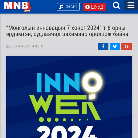
CHART
ШУУД
“Монголын инновацын 7 хоног-2024”-т 6 орны
эрдэмтэн, судлаачид цахимаар оролцож байна
2024-04-22 14:49:16