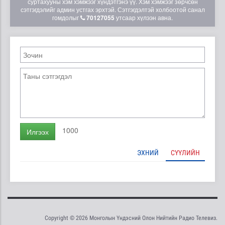
суртахууны хэм хэмжээг хүндэтгэнэ үү. Хэм хэмжээг зөрчсөн
сэтгэгдэлийг админ устгах эрхтэй. Сэтгэгдэлтэй холбоотой санал
гомдолыг
70127055
утсаар хүлээн авна.
1000
Илгээх
ЭХНИЙ
СҮҮЛИЙН
Copyright © 2026 Монголын Үндэсний Олон Нийтийн Радио Телевиз.