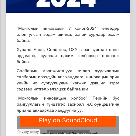
“Монголын инновацын 7 хоног-2024” өнөөдөр
олон улсын эрдэм шинжилгээний хурлаар эхэлж
байна.
Хуралд Япон, Солонгос, ОХУ зэрэг зургаан орны
эрдэмтэн, судлаач цахим хэлбэрээр оролцож
байна.
Салбарын мэргэжилтнүүд аялал жуулчлалын
салбарын ирээдүйн чиг хандлага, инновацын эрин
үеийн их сургуулиудын хөгжил дэвшил зэрэг
сэдвээр илтгэл хэлэлцэж байгаа юм.
"Монголын инновацын холбоо" Төрийн бус
байгууллагын гүйцэтгэх захирал н.Оюунцэцэгийн
ярианд анхаарлаа хандуулна уу.