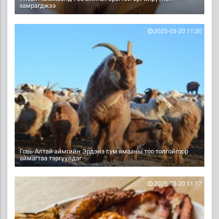
хамрагджээ
2025-03-20 11:30
Говь-Алтай аймгийн Эрдэнэ сум ямааны тоо толгойгоор
аймагтаа тэргүүлдэг
2025-03-20 11:17