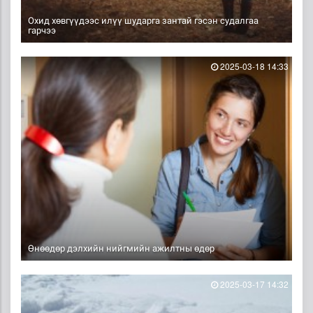
Охид хөвгүүдээс илүү шударга зантай гэсэн судалгаа
гарчээ
2025-03-18 14:33
Өнөөдөр дэлхийн нийгмийн ажилтны өдөр
2025-03-17 14:32