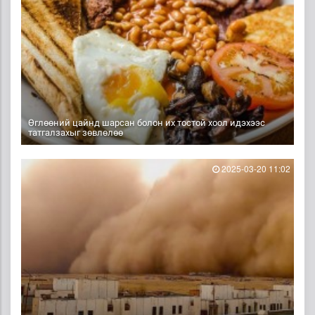
Өглөөний цайнд шарсан болон их тостой хоол идэхээс
татгалзахыг зөвлөлөө
2025-03-20 11:02