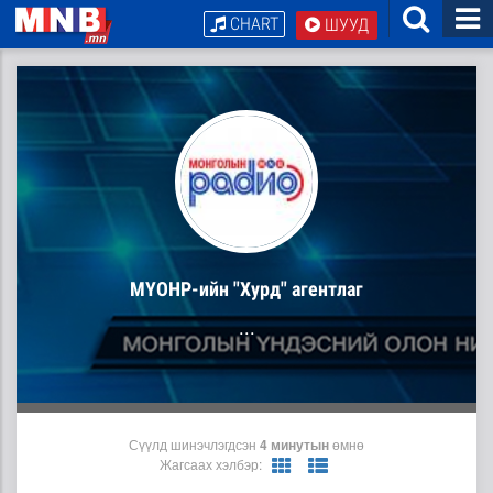
CHART
ШУУД
МҮОНР-ийн "Хурд" агентлаг
...
Сүүлд шинэчлэгдсэн
4 минутын
өмнө
Жагсаах хэлбэр: