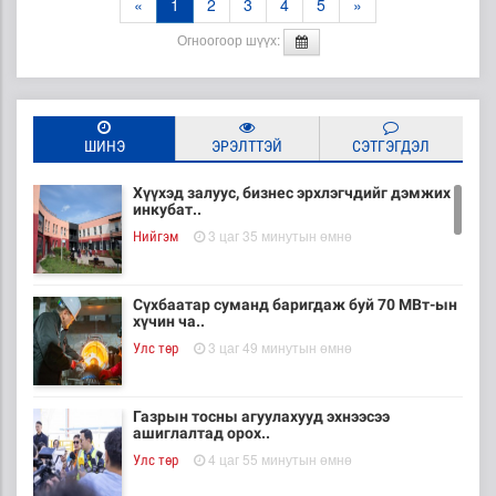
«
1
2
3
4
5
»
Огноогоор шүүх:
ШИНЭ
ЭРЭЛТТЭЙ
СЭТГЭГДЭЛ
Хүүхэд залуус, бизнес эрхлэгчдийг дэмжих
инкубат..
3 цаг 35 минутын өмнө
Нийгэм
Сүхбаатар суманд баригдаж буй 70 МВт-ын
хүчин ча..
3 цаг 49 минутын өмнө
Улс төр
Газрын тосны агуулахууд эхнээсээ
ашиглалтад орох..
4 цаг 55 минутын өмнө
Улс төр