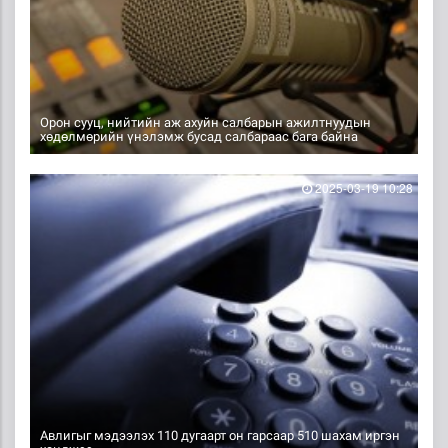
Орон сууц, нийтийн аж ахуйн салбарын ажилтнуудын
хөдөлмөрийн үнэлэмж бусад салбараас бага байна
2025-03-19 10:28
Авлигыг мэдээлэх 110 дугаарт он гарсаар 510 шахам иргэн