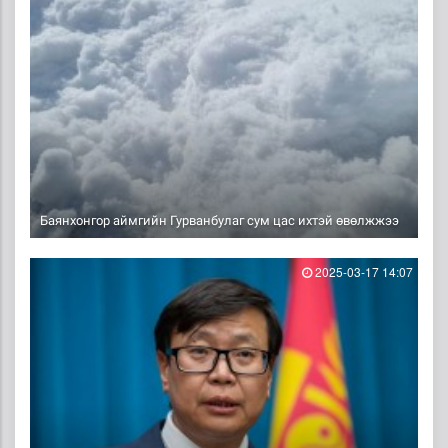
Баянхонгор аймгийн Гурванбулаг сум цас ихтэй өвөлжжээ
2025-03-17 14:07