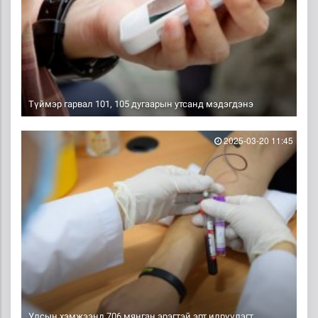
Түймэр гарвал 101, 105 дугаарын утсанд мэдэгдэнэ
2025-03-20 11:45
Улсын хэмжээнд 706 мянган эрэгтэй эрт илрүүлэгт