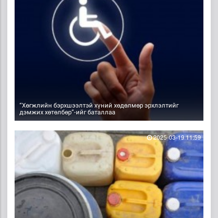
“Хөгжлийн бэрхшээлтэй хүний хөдөлмөр эрхлэлтийг
дэмжих хөтөлбөр”-ийг баталлаа
2025-03-19 11:59