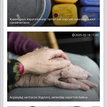
Хуванцрын хэрэглээнээс татгалзах зэргээр шинэлэг ажил
санаачилжээ
2025-03-19 11:43
Асрахуйд чиглэсэн бодлого, хөтөлбөр хэрэгтэй байна