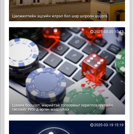
Цөлжилтийн эцсийн илрэл бол шар шороон шуурга
2025-03-20 10:42
Цахим бооцоот, мөрийтэй тоглоомыг хориглох хуулийн
төслийг УИХ-д өргөн мэдүүлнэ
2025-03-19 15:19