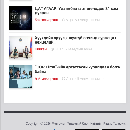
ЦАГ АГААР: Улаанбаатарт шөнөдөө 21 хэм
дулаан
5 цаг 50 минутын өмнө
Байгаль орчин
Хүүхдийн эрүүл, аюулгүй орчинд суралцах
нөхцөлий..
6 цаг 39 минутын өмнө
Нийгэм
“COP Time”-ийн өргөтгөсөн хуралдаан болж
байна
7 цаг 46 минутын өмнө
Байгаль орчин
Туул гол дээгүүр 476 метр урт гүүр барьж
байна
7 цаг 1 минутын өмнө
Нийгэм
Copyright © 2026 Монголын Үндэсний Олон Нийтийн Радио Телевиз.
Төслийн эхний 87 км-ээс цааш үргэлжлэх