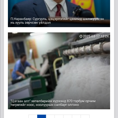
П.Наранбаяр: Сургууль, цэцэрлэгийг цахимд шилжүүлсэн
нь хууль зөрчсөн үйлдэл
2025-03-17 12:24
"Цагаан алт" хөтөлбөрийн хүрээнд 870 тэрбум орчим
төгрөгийг ноос, ноолуурын салбарт олгоно