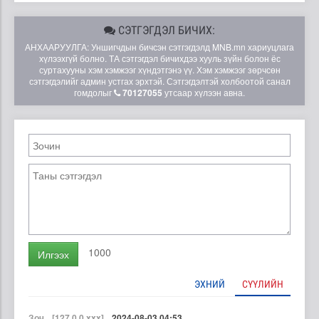
СЭТГЭГДЭЛ БИЧИХ:
АНХААРУУЛГА: Уншигчдын бичсэн сэтгэгдэлд MNB.mn хариуцлага
хүлээхгүй болно. ТА сэтгэгдэл бичихдээ хууль зүйн болон ёс
суртахууны хэм хэмжээг хүндэтгэнэ үү. Хэм хэмжээг зөрчсөн
сэтгэгдэлийг админ устгах эрхтэй. Сэтгэгдэлтэй холбоотой санал
гомдолыг
70127055
утсаар хүлээн авна.
1000
Илгээх
ЭХНИЙ
СҮҮЛИЙН
Зоч
[127.0.0.xxx]
2024-08-03 04:53