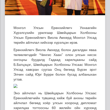
Монгол Улсын Ерөнхийлөгч Ухнаагийн
Хүрэлсүхийн урилгаар Швейцарын Холбооны
Улсын Ерөнхийлөгч Виола Амхерд Монгол Улсад
төрийн айлчлал хийхээр хүрэлцэн ирэв.
Ерөнхийлөгч Виола Амхерд болон дагалдан яваа
төлөөлөгчдийг “Чингис Хаан” олон улсын нисэх
онгоцны буудалд Гадаад харилцааны сайд
Б.Батцэцэг, Швейцарын Холбооны Улсаас Монгол
Улсад хавсран суугаа Онц бөгөөд Бүрэн эрхт
Элчин сайд Юрг Бурри болон бусад албаныхан
угтав.
Энэ айлчлал нь Швейцарын Холбооны Улсаас
Ерөнхийлөгчийн түвшинд хийж буй анхны төрийн
айлчлал бөгөөд хоёр улсын хооронд дипломат
харилцаа тогтоосны 60 жилийн ойн хүрээнд