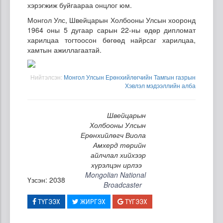
хэрэгжиж буйгаараа онцлог юм.
Монгол Улс, Швейцарын Холбооны Улсын хооронд
1964 оны 5 дугаар сарын 22-ны өдөр дипломат
харилцаа тогтоосон бөгөөд найрсаг харилцаа,
хамтын ажиллагаатай.
Нийтэлсэн:
Монгол Улсын Ерөнхийлөгчийн Тамгын газрын
Хэвлэл мэдээллийн алба
Швейцарын
Холбооны Улсын
Ерөнхийлөгч Виола
Амхерд төрийн
айлчлал хийхээр
хүрэлцэн ирлээ
Mongolian National
Үзсэн: 2038
Broadcaster
ТҮГЭЭХ
ЖИРГЭХ
ТҮГЭЭХ