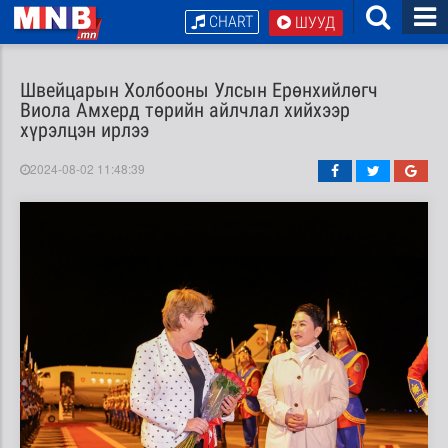
CHART
ШУУД
Швейцарын Холбооны Улсын Ерөнхийлөгч
Виола Амхерд төрийн айлчлал хийхээр
хүрэлцэн ирлээ
2024-08-02 11:48:39