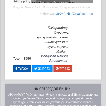
Mongolian National Radio
·
П.Наранбаяр: Сургууль, цэцэрлэгийг цахимд шилжүүлсэн нь хууль зөрчсөн үйлдэл
Нийтэлсэн:
МҮОНР-ийн "Хурд" агентлаг
П.Наранбаяр:
Сургууль,
цэцэрлэгийг цахимд
шилжүүлсэн нь
хууль зөрчсөн
үйлдэл
Mongolian National
Үзсэн: 1586
Broadcaster
ТҮГЭЭХ
ЖИРГЭХ
ТҮГЭЭХ
СЭТГЭГДЭЛ БИЧИХ:
АНХААРУУЛГА: Уншигчдын бичсэн сэтгэгдэлд MNB.mn хариуцлага
хүлээхгүй болно. ТА сэтгэгдэл бичихдээ хууль зүйн болон ёс
суртахууны хэм хэмжээг хүндэтгэнэ үү. Хэм хэмжээг зөрчсөн
сэтгэгдэлийг админ устгах эрхтэй. Сэтгэгдэлтэй холбоотой санал