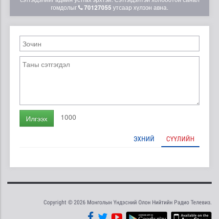
гомдолыг
70127055
утсаар хүлээн авна.
1000
Илгээх
ЭХНИЙ
СҮҮЛИЙН
Copyright © 2026 Монголын Үндэсний Олон Нийтийн Радио Телевиз.