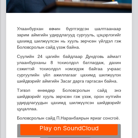
Улаанбурхан өвчин бүртгэгдсэн шалтгаанаар
зарим аймгийн удирдлагууд сургууль, цэцэрлэгийг
цахимд шилжүүлсэн нь хууль зөрчсөн үйлдэл гэж
Боловсролын сайд үзэж байна.
Сүүлийн 24 цагийн байдлаар Дундговь аймагт
улаанбурханы 8 тохиолдол батлагдаж, дахин
сэжигтэй тохиолдол нэмэгдэж байгаа учраас
сургуулийн үйл ажиллагааг цахимд шилжүүлэх
шийдвэрийг аймгийн Засаг дарга гаргасан байна.
Тэгвэл өнөөдөр Боловсролын сайд энэ
шийдвэрийг хууль зөрчсөн гэж үзэж, орон нутгийн
удирдлагуудын цахимд шилжүүлсэн шийдвэрийг
цуцаллаа.
Боловсролын сайд П.Наранбаярын яриаг сонсгоё.