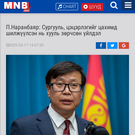
CHART
ШУУД
П.Наранбаяр: Сургууль, цэцэрлэгийг цахимд
шилжүүлсэн нь хууль зөрчсөн үйлдэл
2025-03-17 14:07:30