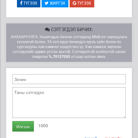
ТҮГЭЭХ
ЖИРГЭХ
ТҮГЭЭХ
СЭТГЭГДЭЛ БИЧИХ:
АНХААРУУЛГА: Уншигчдын бичсэн сэтгэгдэлд MNB.mn хариуцлага
хүлээхгүй болно. ТА сэтгэгдэл бичихдээ хууль зүйн болон ёс
суртахууны хэм хэмжээг хүндэтгэнэ үү. Хэм хэмжээг зөрчсөн
сэтгэгдэлийг админ устгах эрхтэй. Сэтгэгдэлтэй холбоотой санал
гомдолыг
70127055
утсаар хүлээн авна.
1000
Илгээх