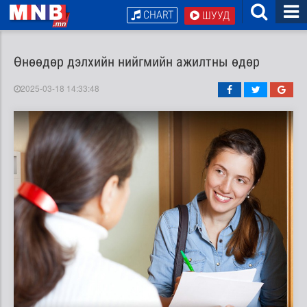
CHART
ШУУД
Өнөөдөр дэлхийн нийгмийн ажилтны өдөр
2025-03-18 14:33:48