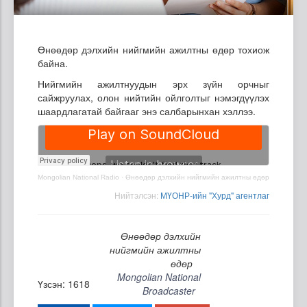
Өнөөдөр дэлхийн нийгмийн ажилтны өдөр тохиож
байна.
Нийгмийн ажилтнуудын эрх зүйн орчныг
сайжруулах, олон нийтийн ойлголтыг нэмэгдүүлэх
шаардлагатай байгааг энэ салбарынхан хэллээ.
Mongolian National Radio
·
Өнөөдөр дэлхийн нийгмийн ажилтны өдөр
Нийтэлсэн:
МҮОНР-ийн "Хурд" агентлаг
Өнөөдөр дэлхийн
нийгмийн ажилтны
өдөр
Mongolian National
Үзсэн: 1618
Broadcaster