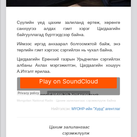
Сүүлийн үед цахим залиланд өртөж, хөрөнгө
санхүүгээ алдах гэмт хэрэг Цагдаагийн
байгууллагад бүртгэгдсээр байна.
Иймээс иргэд анхаарал болгоомжтой байж, энэ
төрлийн гэмт хэргээс сэргийлэх нь чухал байна.
Цагдаагийн Ерөнхий газрын Урьдчилан сэргийлэх
албаны Ахлах мэргэжилтэн, Цагдаагийн хошууч
А.Итгэлт ярилаа.
Mongolian National Radio
·
Цахим залилангаас сэрэмжлүүлж байна
Нийтэлсэн:
МҮОНР-ийн "Хурд" агентлаг
Цахим залилангаас
сэрэмжлүүлж