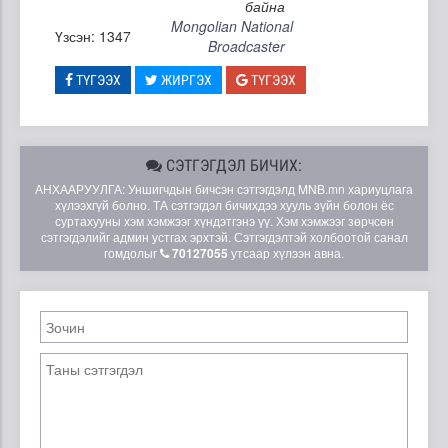
байна
Mongolian National
Үзсэн: 1347
Broadcaster
ТҮГЭЭХ
ЖИРГЭХ
ТҮГЭЭХ
СЭТГЭГДЭЛ БИЧИХ:
АНХААРУУЛГА: Уншигчдын бичсэн сэтгэгдэлд MNB.mn хариуцлага
хүлээхгүй болно. ТА сэтгэгдэл бичихдээ хууль зүйн болон ёс
суртахууны хэм хэмжээг хүндэтгэнэ үү. Хэм хэмжээг зөрчсөн
сэтгэгдэлийг админ устгах эрхтэй. Сэтгэгдэлтэй холбоотой санал
гомдолыг
70127055
утсаар хүлээн авна.