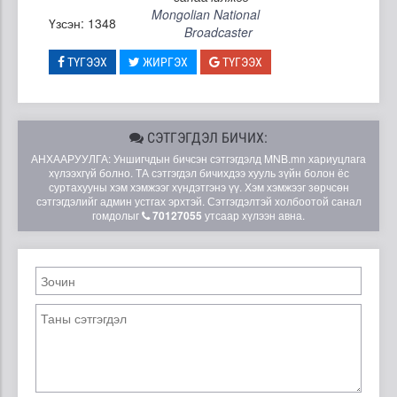
Mongolian National
Үзсэн: 1348
Broadcaster
ТҮГЭЭХ
ЖИРГЭХ
ТҮГЭЭХ
СЭТГЭГДЭЛ БИЧИХ:
АНХААРУУЛГА: Уншигчдын бичсэн сэтгэгдэлд MNB.mn хариуцлага
хүлээхгүй болно. ТА сэтгэгдэл бичихдээ хууль зүйн болон ёс
суртахууны хэм хэмжээг хүндэтгэнэ үү. Хэм хэмжээг зөрчсөн
сэтгэгдэлийг админ устгах эрхтэй. Сэтгэгдэлтэй холбоотой санал
гомдолыг
70127055
утсаар хүлээн авна.