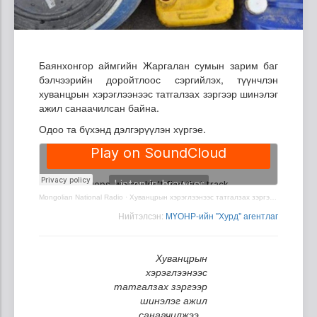
Баянхонгор аймгийн Жаргалан сумын зарим баг
бэлчээрийн доройтлоос сэргийлэх, түүнчлэн
хуванцрын хэрэглээнээс татгалзах зэргээр шинэлэг
ажил санаачилсан байна.
Одоо та бүхэнд дэлгэрүүлэн хүргэе.
Mongolian National Radio
·
Хуванцрын хэрэглээнээс татгалзах зэргээр шинэлэг ажил санаачилжээ
Нийтэлсэн:
МҮОНР-ийн "Хурд" агентлаг
Хуванцрын
хэрэглээнээс
татгалзах зэргээр
шинэлэг ажил
санаачилжээ