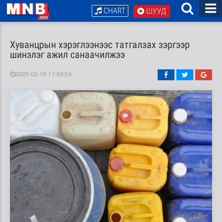
CHART
ШУУД
Хуванцрын хэрэглээнээс татгалзах зэргээр
шинэлэг ажил санаачилжээ
2025-03-19 11:59:54