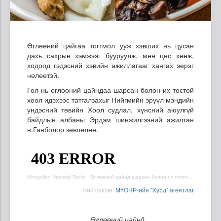
Өглөөний цайгаа тогтмол ууж хэвших нь цусан
дахь сахрын хэмжээг бууруулж, мөн цөс хөөж,
ходоод гэдэсний хэвийн ажиллагааг хангах эерэг
нөлөөтэй.
Гол нь өглөөний цайндаа шарсан болон их тостой
хоол идэхээс татгалзахыг Нийгмийн эрүүл мэндийн
үндэсний төвийн Хоол судлал, хүнсний аюулгүй
байдлын албаны Эрдэм шинжилгээний ажилтан
н.Ганболор зөвлөлөө.
Mongolian National Radio
·
Өглөөний цайнд шарсан болон их тостой хоол идэхээс татгалзахыг зөвлөлөө
Нийтэлсэн:
МҮОНР-ийн "Хурд" агентлаг
Өглөөний цайнд