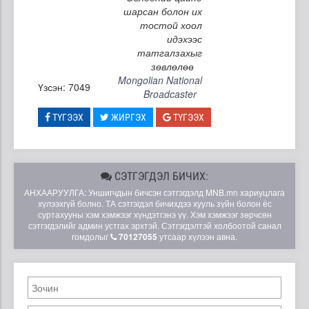
шарсан болон их
тостой хоол
идэхээс
татгалзахыг
зөвлөлөө
Mongolian National
Үзсэн: 7049
Broadcaster
ТҮГЭЭХ
ЖИРГЭХ
ТҮГЭЭХ
СЭТГЭГДЭЛ БИЧИХ:
АНХААРУУЛГА: Уншигчдын бичсэн сэтгэгдэлд MNB.mn хариуцлага
хүлээхгүй болно. ТА сэтгэгдэл бичихдээ хууль зүйн болон ёс
суртахууны хэм хэмжээг хүндэтгэнэ үү. Хэм хэмжээг зөрчсөн
сэтгэгдэлийг админ устгах эрхтэй. Сэтгэгдэлтэй холбоотой санал
гомдолыг
70127055
утсаар хүлээн авна.