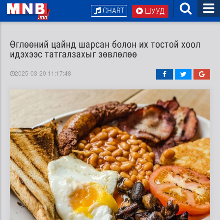
CHART
ШУУД
Өглөөний цайнд шарсан болон их тостой хоол
идэхээс татгалзахыг зөвлөлөө
2025-03-20 11:17:48