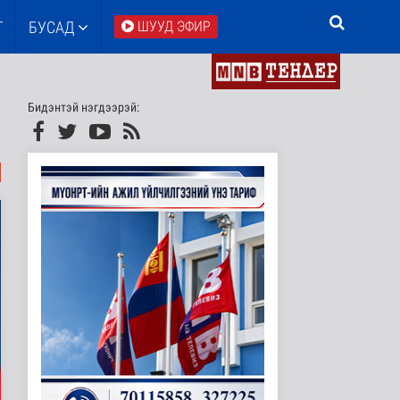
Т
БУСАД
ШУУД ЭФИР
Бидэнтэй нэгдээрэй: