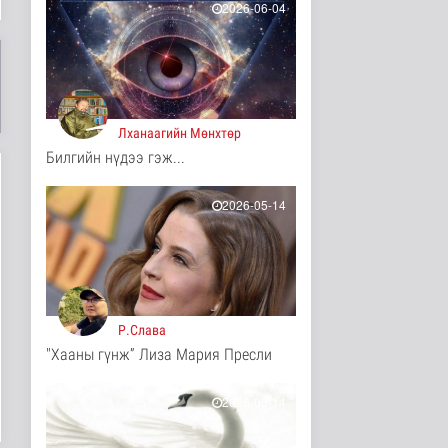
4 цаг 42 минутын өмнө
2026-06-04
МҮОНРТ-ийн Үндэсний
зөвлөлийн даргаар
Н.Монсор д..
Нийгэм
4 цаг 46 минутын өмнө
Лханаагийн Мөнхтөр
АНУ полисиликон
Билгийн нүдээ гэж...
бүтээгдэхүүнд 15
хувийн тариф но..
Дэлхийд
2026-05-14
4 цаг 51 минутын өмнө
Торгоны замын цуваа
6000 гаруй километр
зам туул..
Байгаль орчин
4 цаг 54 минутын өмнө
Р.Слава
"Хааны гүнж” Лиза Мария Пресли
"ДЦС-3” ТӨХК-ийн нэн
шаардлагатай
“Турбингенерат..
2026-05-14
Улс төр
4 цаг 9 минутын өмнө