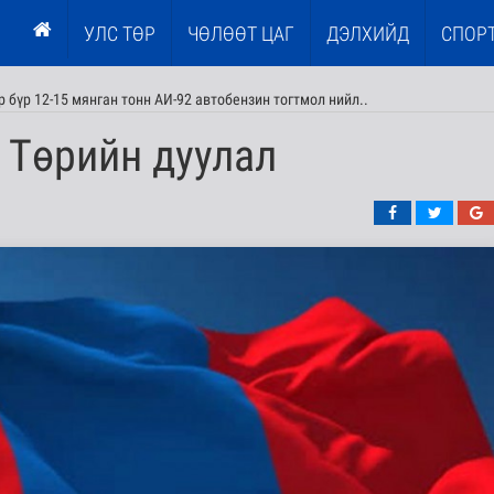
УЛС ТӨР
ЧӨЛӨӨТ ЦАГ
ДЭЛХИЙД
СПОР
 бүр 12-15 мянган тонн АИ-92 автобензин тогтмол нийл..
 Төрийн дуулал