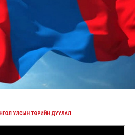
говрын асуудлыг хуулийн хүрээнд шийднэ
НГОЛ УЛСЫН ТӨРИЙН ДУУЛАЛ