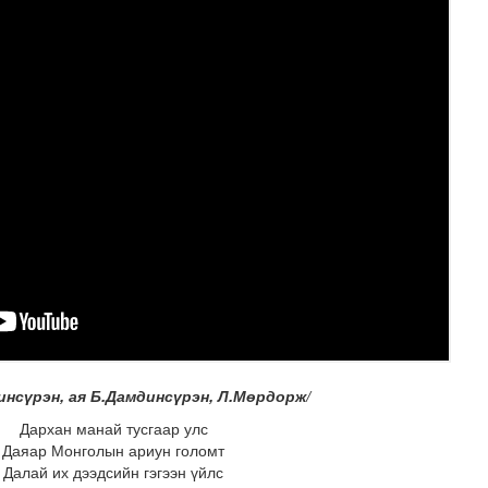
атгуулахаас сэрэмжлээрэй
динсүрэн, ая Б.Дамдинсүрэн, Л.Мөрдорж/
Дархан манай тусгаар улс
Даяар Монголын ариун голомт
Далай их дээдсийн гэгээн үйлс