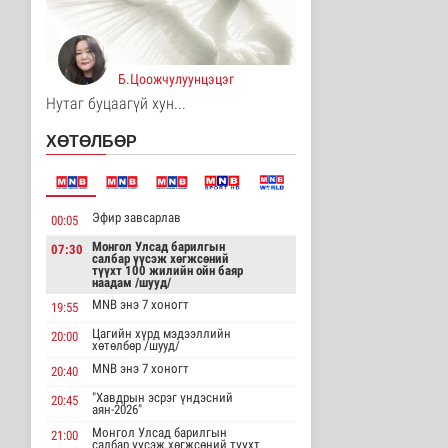
“Цааснаас чөлөөлье”
зөвлөлдөх хэлэлцүүлэг
боллоо
Улс төр
Б.Цоожчулуунцэцэг
4 цаг 11 минутын өмнө
Нутаг буцаагүй хун...
“Нүүрс-пиролизын
үйлдвэр” төслийн
ХӨТӨЛБӨР
чиглэл, хамтын..
Нийгэм
4 цаг 14 минутын өмнө
Эфир завсарлав
00:05
ЦАГ АГААР:
Улаанбаатарт өдөртөө
Монгол Улсад барилгын
07:30
32 хэм дулаан
салбар үүсэж хөгжсөний
түүхт 100 жилийн ойн баяр
Байгаль орчин
наадам /шууд/
4 цаг 19 минутын өмнө
MNB энэ 7 хоногт
19:55
"Цагийн хүрд"
Цагийн хүрд мэдээллийн
20:00
хөтөлбөр /шууд/
мэдээллийн хөтөлбөр
/2026.08.07/
MNB энэ 7 хоногт
20:40
Нийгэм
"Хавдрын эсрэг үндэсний
4 цаг 25 минутын өмнө
20:45
аян-2026"
Монгол Улсад барилгын
21:00
Монгол Улсын Төрийн
салбар үүсэж хөгжсөний түүхт