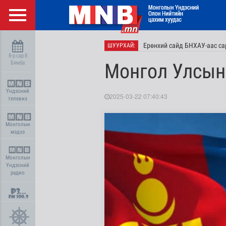
Ерөнхий сайд БНХАУ-аас сар
ШУУРХАЙ:
8-р сар 8
Бямба
Монгол Улсын
Үндэсний
2025-03-22 07:40:43
телевиз
Монголын
мэдээ
Монголын
Үндэсний
радио