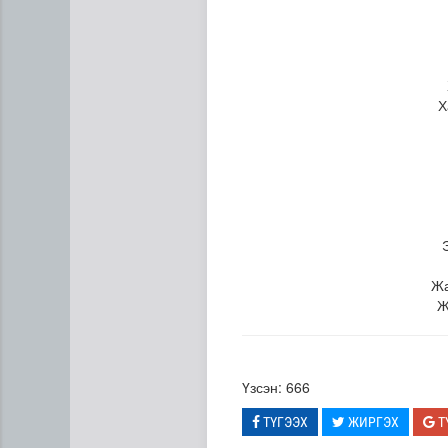
Х
Жа
Ж
Үзсэн: 666
ТҮГЭЭХ
ЖИРГЭХ
Т