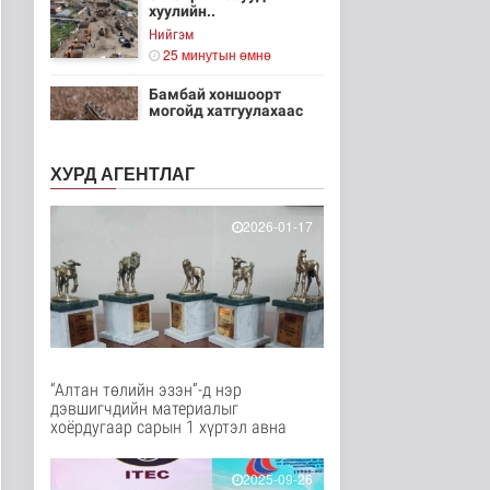
хуулийн..
Нийгэм
25 минутын өмнө
Бамбай хоншоорт
могойд хатгуулахаас
сэрэмжлээрэй
Эрүүл мэнд
ХУРД АГЕНТЛАГ
3 цаг 32 минутын өмнө
Ц.Идэрбат: Мал
2026-01-17
эмнэлгийн салбарын
өрсөлдөх чадва..
Нийгэм
3 цаг 41 минутын өмнө
Геологи, хайгуулын
салбарт “Oxus Metals
AI” комп..
Улс төр
“Алтан төлийн эзэн”-д нэр
3 цаг 55 минутын өмнө
дэвшигчдийн материалыг
хоёрдугаар сарын 1 хүртэл авна
COP17 хурлын үеэр
"Нарантуул",
"Дүнжингарав" худ..
2025-09-26