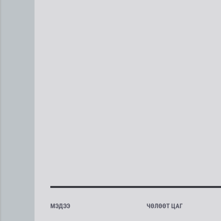
МЭДЭЭ
ЧӨЛӨӨТ ЦАГ