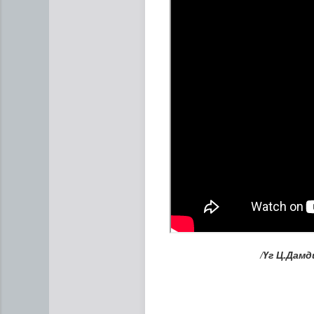
Бамбай хоншоорт могойд х
/Үг Ц.Дам