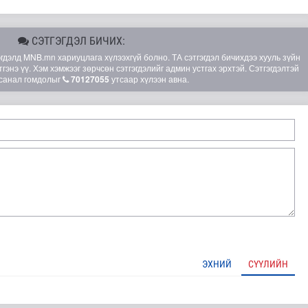
СЭТГЭГДЭЛ БИЧИХ:
элд MNB.mn хариуцлага хүлээхгүй болно. ТА сэтгэгдэл бичихдээ хууль зүйн
гэнэ үү. Хэм хэмжээг зөрчсөн сэтгэгдэлийг админ устгах эрхтэй. Сэтгэгдэлтэй
санал гомдолыг
70127055
утсаар хүлээн авна.
ЭХНИЙ
СҮҮЛИЙН