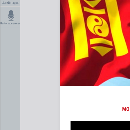
Цагийн хүрд
Найм арваннэг
Газар чөлөөлөлт, нөхөн ол
МО