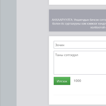
АНХААРУУЛГА: Уншигчдын бичсэн сэтгэгд
болон ёс суртахууны хэм хэмжээг хүндэт
холбоотой 
1000
Илгээх