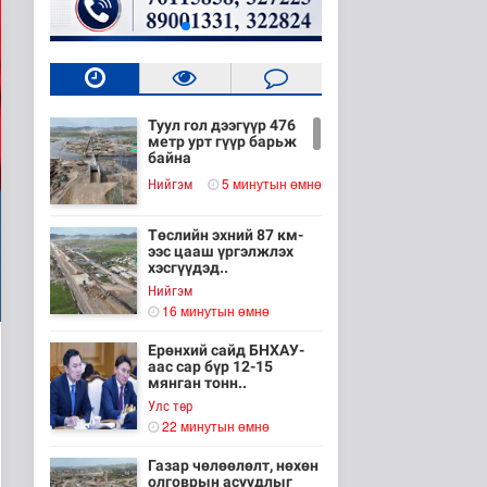
Туул гол дээгүүр 476
метр урт гүүр барьж
байна
5 минутын өмнө
Нийгэм
Төслийн эхний 87 км-
ээс цааш үргэлжлэх
хэсгүүдэд..
Нийгэм
16 минутын өмнө
Ерөнхий сайд БНХАУ-
аас сар бүр 12-15
мянган тонн..
Улс төр
22 минутын өмнө
Газар чөлөөлөлт, нөхөн
олговрын асуудлыг