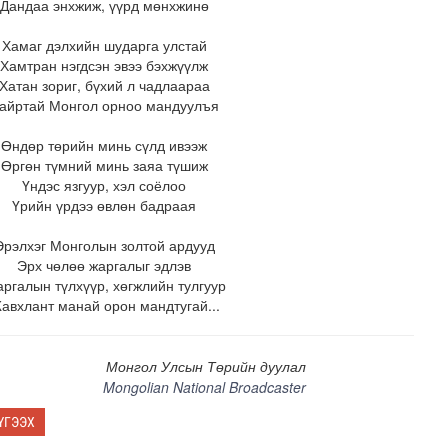
Дандаа энхжиж, үүрд мөнхжинө
Хамаг дэлхийн шударга улстай
Хамтран нэгдсэн эвээ бэхжүүлж
Хатан зориг, бүхий л чадлаараа
айртай Монгол орноо мандуулъя
Өндөр төрийн минь сүлд ивээж
Өргөн түмний минь заяа түшиж
Үндэс язгуур, хэл соёлоо
Үрийн үрдээ өвлөн бадраая
Эрэлхэг Монголын золтой ардууд
Эрх чөлөө жаргалыг эдлэв
ргалын түлхүүр, хөгжлийн тулгуур
авхлант манай орон мандтугай...
Монгол Улсын Төрийн дуулал
Mongolian National Broadcaster
ҮГЭЭХ