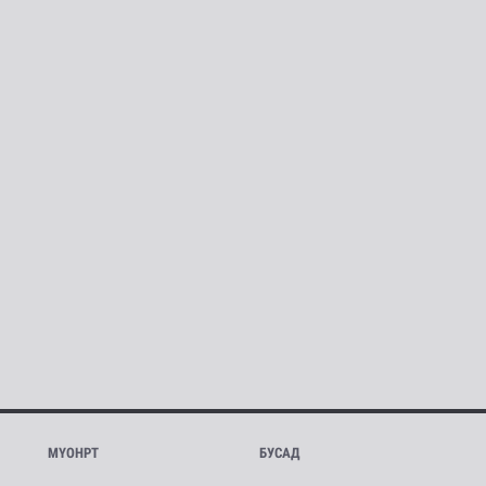
МҮОНРТ
БУСАД