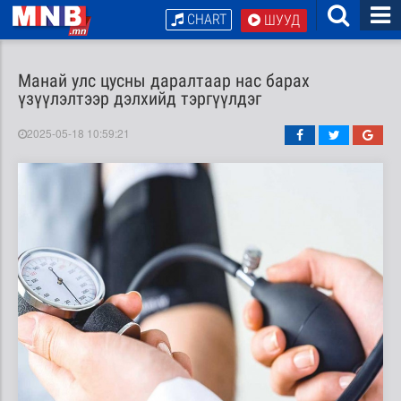
CHART
ШУУД
Манай улс цусны даралтаар нас барах
үзүүлэлтээр дэлхийд тэргүүлдэг
2025-05-18 10:59:21