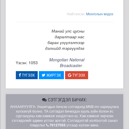
Нийтэлсэн:
Moнголын мэдээ
Манай улс цусны
даралтаар нас
барах үзүүлэлтээр
дэлхийд тэргүүлдэг
Mongolian National
Үзсэн: 1053
Broadcaster
ТҮГЭЭХ
ЖИРГЭХ
ТҮГЭЭХ
СЭТГЭГДЭЛ БИЧИХ:
АНХААРУУЛГА: Уншигчдын бичсэн сэтгэгдэлд MNB.mn хариуцлага
хүлээхгүй болно. ТА сэтгэгдэл бичихдээ хууль зүйн болон ёс
суртахууны хэм хэмжээг хүндэтгэнэ үү. Хэм хэмжээг зөрчсөн
сэтгэгдэлийг админ устгах эрхтэй. Сэтгэгдэлтэй холбоотой санал
гомдолыг
70127055
утсаар хүлээн авна.