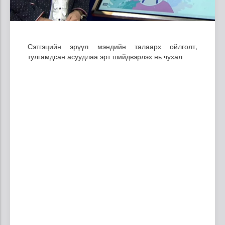
Сэтгэцийн эрүүл мэндийн талаарх ойлголт,
тулгамдсан асуудлаа эрт шийдвэрлэх нь чухал