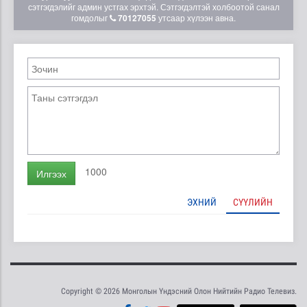
сэтгэгдэлийг админ устгах эрхтэй. Сэтгэгдэлтэй холбоотой санал
гомдолыг
70127055
утсаар хүлээн авна.
1000
Илгээх
ЭХНИЙ
СҮҮЛИЙН
Copyright © 2026 Монголын Үндэсний Олон Нийтийн Радио Телевиз.