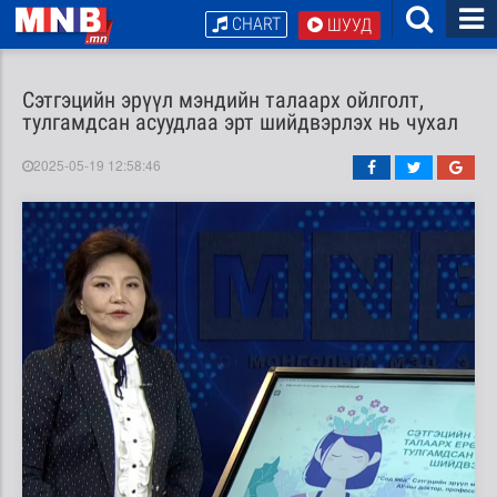
CHART
ШУУД
Сэтгэцийн эрүүл мэндийн талаарх ойлголт,
тулгамдсан асуудлаа эрт шийдвэрлэх нь чухал
2025-05-19 12:58:46