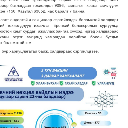
риор батлагдсан тохиолдол 9096, эмнэлэгт хэвтэн эмчлүүлж
сэн 7150, Хавьтал 63052, нас баралт 7 байна.
лалт өндөртэй ч вакцинаар сэргийлэгдэх боломжтой халдварт
ий тохиолдлууд ихэвчлэн Ерөнхий боловсролын сургуульд
боотой хамт сурдаг, ажиллаж байгаа хүүхэд, иргэд халдвараас
рханы эсрэг вакцинд хамрагдан өөрийгөө болон бусдыг
ах боломжтой юм.
 бүр хариуцлагатай байж, халдвараас сэргийлцгээе.
адаадад гаргажээ