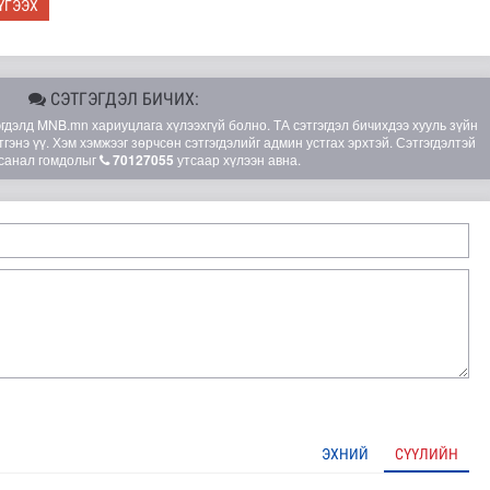
ҮГЭЭХ
СЭТГЭГДЭЛ БИЧИХ:
элд MNB.mn хариуцлага хүлээхгүй болно. ТА сэтгэгдэл бичихдээ хууль зүйн
гэнэ үү. Хэм хэмжээг зөрчсөн сэтгэгдэлийг админ устгах эрхтэй. Сэтгэгдэлтэй
санал гомдолыг
70127055
утсаар хүлээн авна.
ЭХНИЙ
СҮҮЛИЙН