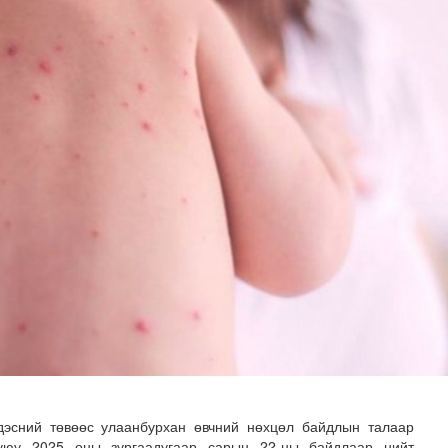
гийлэх эргүүлүүд тогтмол ажиллаж байна
дэсний төвөөс улаанбурхан өвчний нөхцөл байдлын талаар
уюу 2025 оны зургаадугаар сарын 22-ны байдлаар нийт