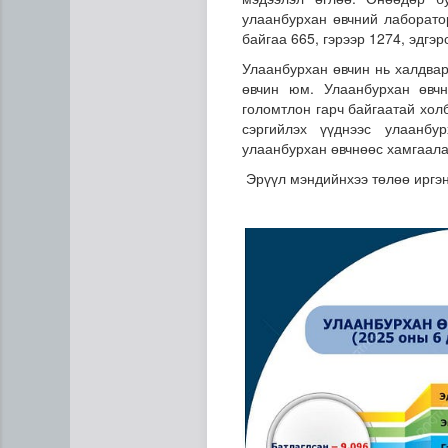
улаанбурхан өвчний лаборато
байгаа 665, гэрээр 1274, эдгэр
Улаанбурхан өвчин нь халдвар
өвчин юм. Улаанбурхан өвчн
голомтлон гарч байгаатай хол
сэргийлэх үүднээс улаанбу
улаанбурхан өвчнөөс хамгаал
Эрүүл мэндийнхээ төлөө иргэн
Манай улс 3.10 тонн алт г