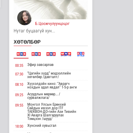
Цагааннуур суманд 23
мянга гаруй га талбайд
тари..
Б.Цоожчулуунцэцэг
Нийгэм
11 цаг 9 минутын өмнө
Нутаг буцаагүй хун...
Хөдөө орон нутагт
ХӨТӨЛБӨР
шатахуун
нийлүүлэлтийг хоёр да..
Нийгэм
11 цаг 11 минутын өмнө
Эфир завсарлав
00:35
ЦАГ АГААР:
“Цагийн хүрд” мэдээллийн
07:30
Улаанбаатарт өдөртөө
хөтөлбөр /давталт/
26 хэм дулаан
Хүүхэлдэйн кино: “Аврагч
08:10
Байгаль орчин
нохдын адал явдал” 1-5-р анги
11 цаг 22 минутын өмнө
Асуудлын мөрөөр... /
09:25
сурвалжлага/
Монгол Улсын Төрийн
Монгол Улсын Ерөнхий
09:55
дуулал
Сайдын ивээл дор ITF
ТАЕКВОН-ДО-гийн Ази Тивийн
Энтертайнмент
XI Аварга Шалгаруулах
Тэмцээн /шууд/
15 цаг 38 минутын өмнө
Хүнсний хувьсгал
18:00