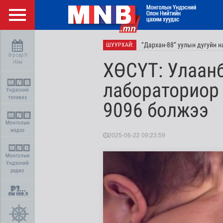
“Дархан-88” уулын дугуйн 
ШУУРХАЙ:
8-р сар 9
Ням
ХӨСҮТ: Улаан
лабораториор 
Үндэсний
телевиз
9096 болжээ
Монголын
мэдээ
2025-06-22 09:23:59
Монголын
Үндэсний
радио