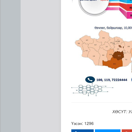
“Дүрслэх урлагийн оюуны өв
ХӨСҮТ: У
Үзсэн: 1296