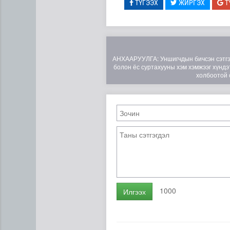
ТҮГЭЭХ
ЖИРГЭХ
Т
АНХААРУУЛГА: Уншигчдын бичсэн сэтгэгд
болон ёс суртахууны хэм хэмжээг хүндэт
холбоотой 
1000
Илгээх