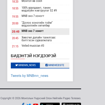
"Цагийн хүрд"
Монгол өв соёл
18:20
мэдээллийн хөтөлбөр
/2026.08.08/
100% уралдаант, танин
18:55
мэдэхүйн нэвтрүүлэг S2 #9
Нийгэм
MNB энэ 7 хоногт
2026-08-08 19:59
19:55
“Долоо хоногийн тойм”
20:00
Хүүхэд залуус, бизнес
мэдээллийн хөтөлбөр
эрхлэгчдийг дэмжих
MNB энэ 7 хоногт
20:40
инкубат..
Нийгэм
Хөвсгөл далайн тахилгаас
20:45
бэлтгэсэн сурвалжлага
2026-08-08 17:16
Veiled musician #3
21:15
Сүхбаатар суманд
“Inda house 1” МУСК
баригдаж буй 70 МВт-
22:00
БИДЭНТЭЙ НЭГДЭЭРЭЙ
ын хүчин ча..
“Гэрэлтэй цонх” үдшийн
23:35
Улс төр
хөтөлбөр
/MNBMN_NEWS
/MNBWEBSITE
2026-08-08 17:02
Газрын тосны
Tweets by MNBmn_news
агуулахууд эхнээсээ
ашиглалтад орох..
Улс төр
2026-08-08 15:56
Copyright © 2026 Монголын Үндэсний Олон Нийтийн Радио Телевиз.
ЦАГ АГААР:
Улаанбаатарт шөнөдөө