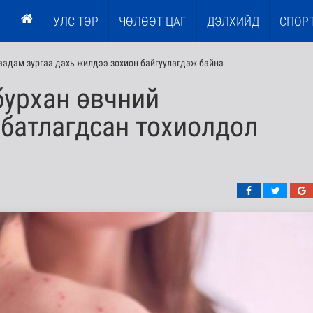
УЛС ТӨР
ЧӨЛӨӨТ ЦАГ
ДЭЛХИЙД
СПОР
наадам зургаа дахь жилдээ зохион байгуулагдаж байна
бурхан өвчний
батлагдсан тохиолдол