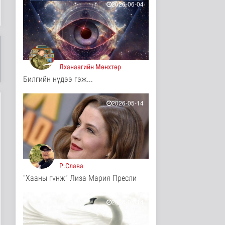
2026-06-04
11 цаг 52 минутын өмнө
Иргэд: Хичээлийн
хэрэгслийн үнэ багагүй
нэмэгдсэ..
Нийгэм
11 цаг 55 минутын өмнө
Лханаагийн Мөнхтөр
Билгийн нүдээ гэж...
Турк, Саудын Араб,
Пакистан улсууд
батлан хамгаа..
2026-05-14
Дэлхийд
11 цаг 59 минутын өмнө
"Онцгой амралт-2026"
реалити шоуны зургийг
авч э..
Нийгэм
Р.Слава
11 цаг 1 минутын өмнө
"Хааны гүнж” Лиза Мария Пресли
Монгол-Оросын зэвсэгт
хүчний байлдааны
буудлагат..
2026-05-14
Нийгэм
11 цаг 4 минутын өмнө