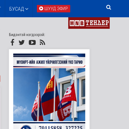
Т
БУСАД
ШУУД ЭФИР
Бидэнтэй нэгдээрэй: