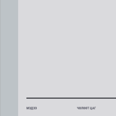
МЭДЭЭ
ЧӨЛӨӨТ ЦАГ