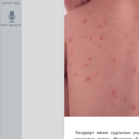
Цагийн хүрд
Найм арваннэг
Усны ослоос урьдчилан сэр
Халдварт өвчин судлалын үн
мэдээлэл өглөө. Өнөөдөр б