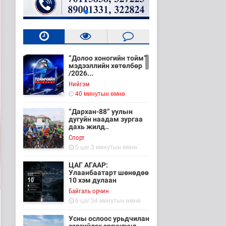
“Долоо хоногийн тойм”
мэдээллийн хөтөлбөр
/2026...
Нийгэм
40 минутын өмнө
“Дархан-88” уулын
дугуйн наадам зургаа
дахь жилд..
Cпорт
5 цаг 3 минутын өмнө
ЦАГ АГААР:
Улаанбаатарт шөнөдөө
10 хэм дулаан
Байгаль орчин
6 цаг 34 минутын өмнө
Усны ослоос урьдчилан