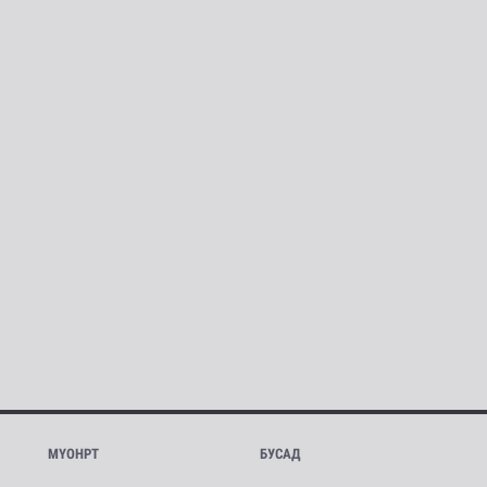
МҮОНРТ
БУСАД