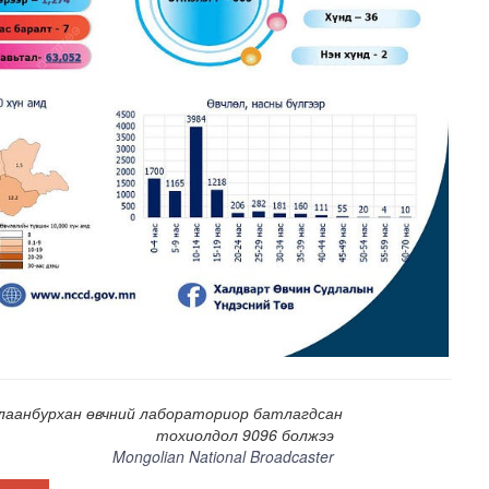
 сан” тусгай үзэсгэлэн нээгдлээ
лаанбурхан өвчний лабораториор батлагдсан
тохиолдол 9096 болжээ
Mongolian National Broadcaster