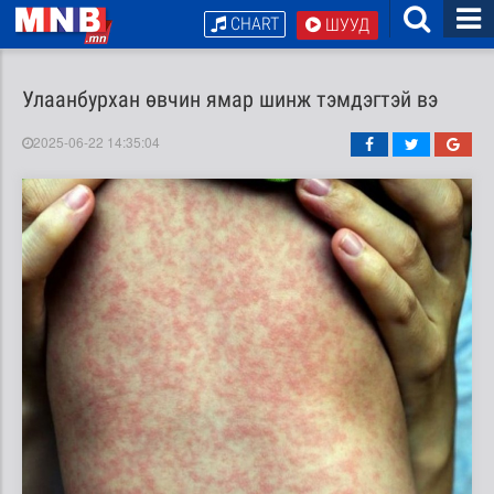
CHART
ШУУД
Улаанбурхан өвчин ямар шинж тэмдэгтэй вэ
2025-06-22 14:35:04