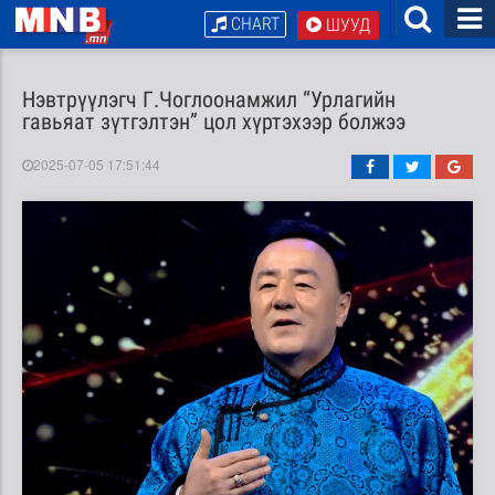
CHART
ШУУД
Нэвтрүүлэгч Г.Чоглоонамжил “Урлагийн
гавьяат зүтгэлтэн” цол хүртэхээр болжээ
2025-07-05 17:51:44