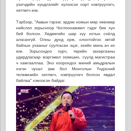
үзэгчдийн хүндлэлийг хүлээсэн нэрт нэвтрүүлэгч,
хөтлөгч юм.
Тэрбээр, "Аавын гэрээс эрдэм номын мөр хөөхөөр
нийслэл зорьсноор
Чоглоонамжил
гэдэг бие хүн
бий болсон.
Хөдөөгийн
шар
хүү
хотын
соёлд
алзсангүй. Олны дунд орж, олонтойгоо эвтэй
байхын ухааныг суулгасан эцэг, эхийн минь ач их
юм. Зорьсондоо хүрч, төрийн захиргааны
удирдлагаар мэргэжил эзэмшин, сүүлд магистраа
ч хамгааллаа. Энэ хоорондох миний амьдралын
нэгэн чухал зам бол Монголын Үндэсний
телевизийн хөтлөгч, нэвтрүүлэгч болсон явдал
байлаа" хэмээсэн байдаг.