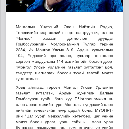
Монголын Үндэсний Олон Нийтийн Радио,
Телевизийн мэргэжлийн нэрт нэвтрүүлэгч, олноо
“Чоглоо” хэмээн дотночлон дууддаг
Гомбосүрэнгийн Чоглоонамжил Тулгар төрийн
2234, Их Монгол Улсын 819, Ардын хувьсгалын
104, Үндэсний эрх чөлөө, тусгаар тогтнолоо
сэргээн мандуулсны 114 жилийн ойн босгон дээр
“Монгол Улсын урлагийн гавьяат зүтгэлтэн” цол,
тэмдгээр шагнагдах болсон тухай таатай мэдээ
түгж эхэллээ.
Ховд аймгаас төрсөн Монгол Улсын Урлагийн
гавьяат зүтгэлтэн, Ардын жүжигчин Дагвын
Гомбосүрэн гуайн бага хүү Г.Чоглоонамжил нь
олон арван жилийн турш Монголын үндэсний олон
нийтийн телевизийн нүүр царай болж, МҮОНРТ-
ийн "Цаг хүрд" мэдээллийн хөтөлбөр, цаг үеийн
мэдээ болон урлаг, уран сайхны олон уран
бүтээлээр дамжуулан ард түмэнд хүрч, үе үеийн