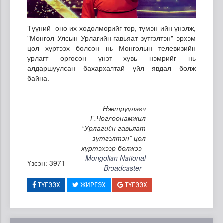
Түүний өнө их хөдөлмөрийг төр, түмэн ийн үнэлж,
"Монгол Улсын Урлагийн гавьяат зүтгэлтэн" эрхэм
цол хүртээх болсон нь Монголын телевизийн
урлагт өргөсөн үнэт хувь нэмрийг нь
алдаршуулсан бахархалтай үйл явдал болж
байна.
Нэвтрүүлэгч
Г.Чоглоонамжил
“Урлагийн гавьяат
зүтгэлтэн” цол
хүртэхээр болжээ
Mongolian National
Үзсэн: 3971
Broadcaster
ТҮГЭЭХ
ЖИРГЭХ
ТҮГЭЭХ