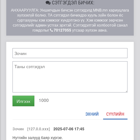
СЭТГЭГДЭЛ БИЧИХ:
АНХААРУУЛГА: Уншигчдын бичсэн сэтгэгдэлд MNB.mn хариуцлага
хүлээхгүй болно. ТА сэтгэгдэл бичихдээ хууль зүйн болон ёс
суртахууны хэм хэмжээг хүндэтгэнэ үү. Хэм хэмжээг зөрчсөн
сэтгэгдэлийг админ устгах эрхтэй. Сэтгэгдэлтэй холбоотой санал
гомдолыг
70127055
утсаар хүлээн авна.
1000
Илгээх
ЭХНИЙ
СҮҮЛИЙН
Зочин
[127.0.0.xxx]
2025-07-06 17:45
Нутгийн залууд баяр хүргэе.