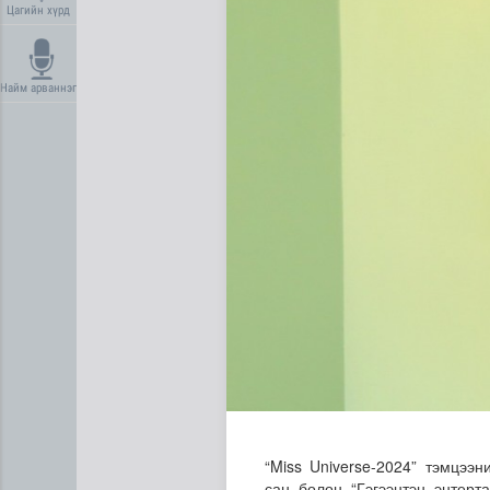
Цагийн хүрд
Найм арваннэг
Сүхбаатар суманд баригдаж
“Miss Universe-2024” тэмцээн
сан болон “Гэгээнтэн энтерт