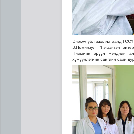
Энэхүү үйл ажиллагаанд ГССҮТ
З.Номинзул, “Гэгээнтэн энт
Ниймийн эрүүл мэндийн ал
хүмүүнлэгийн сангийн сайн ду
ЦАГ АГААР: Улаанбаатарт 