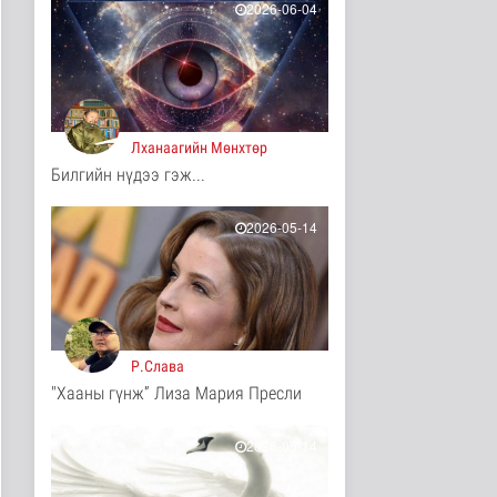
15 цаг 42 минутын өмнө
2026-06-04
Ц.Идэрбат: Мал
эмнэлгийн салбарын
өрсөлдөх чадва..
Нийгэм
15 цаг 51 минутын өмнө
Лханаагийн Мөнхтөр
Геологи, хайгуулын
Билгийн нүдээ гэж...
салбарт “Oxus Metals
AI” комп..
Улс төр
2026-05-14
15 цаг 6 минутын өмнө
COP17 хурлын үеэр
"Нарантуул",
"Дүнжингарав" худ..
Нийгэм
15 цаг 13 минутын өмнө
Р.Слава
"Хааны гүнж” Лиза Мария Пресли
Европ дахь "Монгол гэр"
зусланд 8 улсаас 35
хүүх..
2026-05-14
Энтертайнмент
15 цаг 22 минутын өмнө