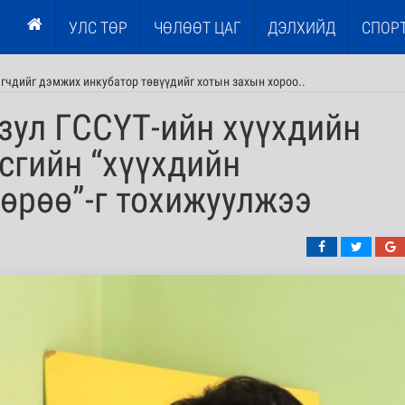
УЛС ТӨР
ЧӨЛӨӨТ ЦАГ
ДЭЛХИЙД
СПОР
эгчдийг дэмжих инкубатор төвүүдийг хотын захын хороо..
зул ГССҮТ-ийн хүүхдийн
сгийн “хүүхдийн
өрөө”-г тохижуулжээ