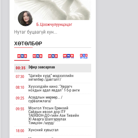
Унгар Улс эрчим хүчээ
хэмнэх зорилгоор
хязгаарла..
Дэлхийд
Б.Цоожчулуунцэцэг
16 цаг 36 минутын өмнө
Нутаг буцаагүй хун...
Явуулын төрийн
ХӨТӨЛБӨР
үйлчилгээгээр иргэд
жолооны болон..
Нийгэм
16 цаг 41 минутын өмнө
Эфир завсарлав
00:35
"Нүүдэлчдийн зан үйл,
баатарлаг тууль" эрдэм
“Цагийн хүрд” мэдээллийн
07:30
хөтөлбөр /давталт/
шин..
Хүүхэлдэйн кино: “Аврагч
Танин мэдэхүй
08:10
нохдын адал явдал” 1-5-р анги
16 цаг 52 минутын өмнө
Асуудлын мөрөөр... /
09:25
сурвалжлага/
МҮОНРТ-ийн Үндэсний
Монгол Улсын Ерөнхий
зөвлөлийн даргаар
09:55
Сайдын ивээл дор ITF
Н.Монсор д..
ТАЕКВОН-ДО-гийн Ази Тивийн
XI Аварга Шалгаруулах
Нийгэм
Тэмцээн /шууд/
16 цаг 56 минутын өмнө
Хүнсний хувьсгал
18:00
АНУ полисиликон