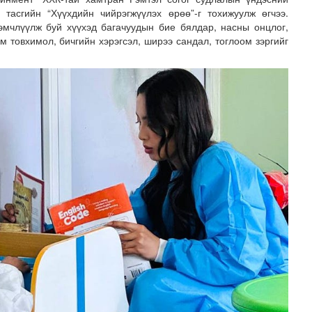
тасгийн “Хүүхдийн чийрэгжүүлэх өрөө”-г тохижуулж өгчээ.
 эмчлүүлж буй хүүхэд багачуудын бие бялдар, насны онцлог,
м товхимол, бичгийн хэрэгсэл, ширээ сандал, тоглоом зэргийг
хнээсээ ашиглалтад ороход бэлэн болжээ