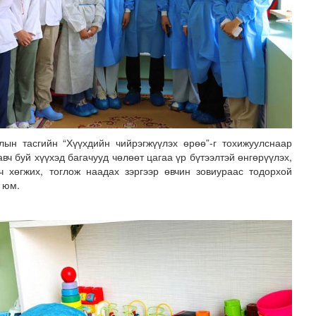
ын тасгийн “Хүүхдийн чийрэгжүүлэх өрөө”-г тохижуулснаар
вч буй хүүхэд багачууд чөлөөт цагаа үр бүтээлтэй өнгөрүүлэх,
рч хөгжих, тоглож наадах зэргээр өвчин зовиураас тодорхой
 юм.