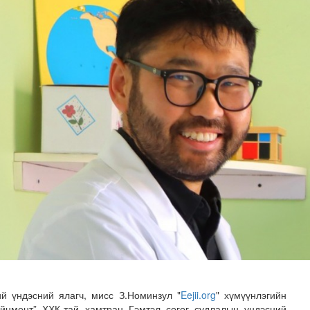
 буй 70 МВт-ын хүчин чадалтай ДЦС-ын технологийн анхн..
ий үндэсний ялагч, мисс З.Номинзул "
Eejii.org
" хүмүүнлэгийн
айнмент” ХХК-тай хамтран Гэмтэл согог судлалын үндэсний