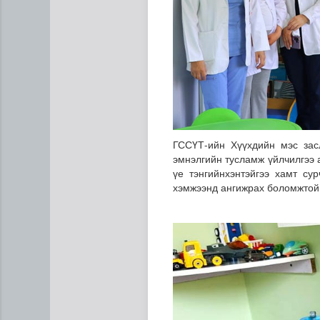
ГССҮТ-ийн Хүүхдийн мэс засл
эмнэлгийн тусламж үйлчилгээ а
үе тэнгийнхэнтэйгээ хамт су
хэмжээнд ангижрах боломжтой