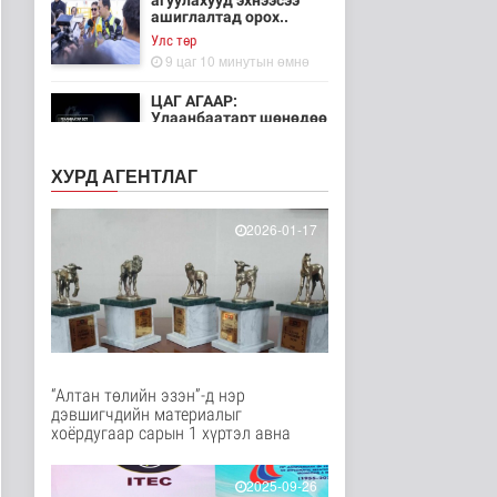
агуулахууд эхнээсээ
ашиглалтад орох..
Улс төр
9 цаг 10 минутын өмнө
ЦАГ АГААР:
Улаанбаатарт шөнөдөө
21 хэм дулаан
Байгаль орчин
ХУРД АГЕНТЛАГ
10 цаг 5 минутын өмнө
Хүүхдийн эрүүл,
2026-01-17
аюулгүй орчинд
суралцах нөхцөлий..
Нийгэм
11 цаг 54 минутын өмнө
“COP Time”-ийн
өргөтгөсөн хуралдаан
болж байна
“Алтан төлийн эзэн”-д нэр
Байгаль орчин
дэвшигчдийн материалыг
12 цаг 1 минутын өмнө
хоёрдугаар сарын 1 хүртэл авна
Туул гол дээгүүр 476
метр урт гүүр барьж
2025-09-26
байна