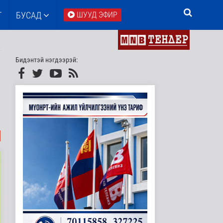
Т
БУСАД
ШУУД ЭФИР
Бидэнтэй нэгдээрэй: