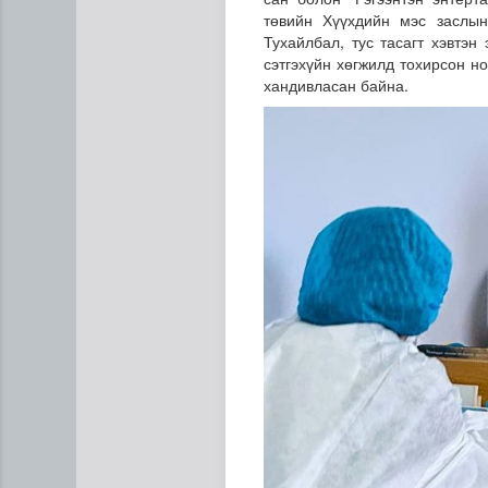
төвийн Хүүхдийн мэс заслын 
Тухайлбал, тус тасагт хэвтэн
сэтгэхүйн хөгжилд тохирсон но
хандивласан байна.
Газрын тосны агуулахууд э