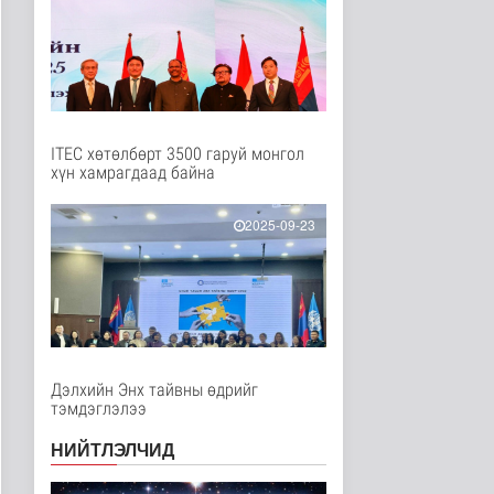
Нийгэм
12 цаг 16 минутын өмнө
Төслийн эхний 87 км-
ээс цааш үргэлжлэх
хэсгүүдэд..
Нийгэм
12 цаг 26 минутын өмнө
ITEC хөтөлбөрт 3500 гаруй монгол
хүн хамрагдаад байна
Ерөнхий сайд БНХАУ-
аас сар бүр 12-15
мянган тонн..
2025-09-23
Улс төр
13 цаг 32 минутын өмнө
Газар чөлөөлөлт, нөхөн
олговрын асуудлыг
хуулийн..
Нийгэм
13 цаг 35 минутын өмнө
Дэлхийн Энх тайвны өдрийг
тэмдэглэлээ
Бамбай хоншоорт
могойд хатгуулахаас
НИЙТЛЭЛЧИД
сэрэмжлээрэй
Эрүүл мэнд