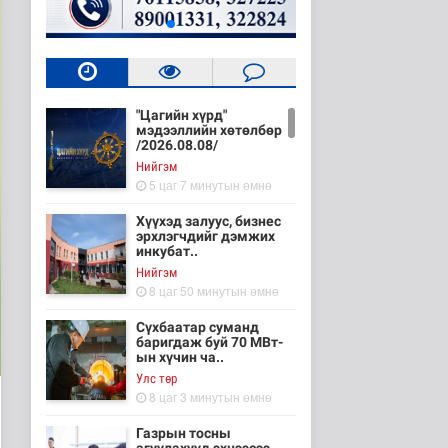
"Цагийн хүрд"
мэдээллийн хөтөлбөр
/2026.08.08/
Нийгэм
5 цаг 7 минутын өмнө
Хүүхэд залуус, бизнес
эрхлэгчдийг дэмжих
инкубат..
Нийгэм
8 цаг 50 минутын өмнө
Сүхбаатар суманд
баригдаж буй 70 МВт-
ын хүчин ча..
Улс төр
8 цаг 3 минутын өмнө
Газрын тосны