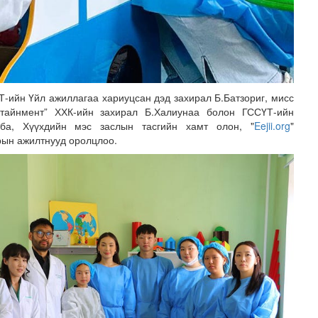
-ийн Үйл ажиллагаа хариуцсан дэд захирал Б.Батзориг, мисс
ертайнмент” ХХК-ийн захирал Б.Халиунаа болон ГССҮТ-ийн
ба, Хүүхдийн мэс заслын тасгийн хамт олон, "
Eejii.org
"
рын ажилтнууд оролцлоо.
шөнөдөө 21 хэм дулаан