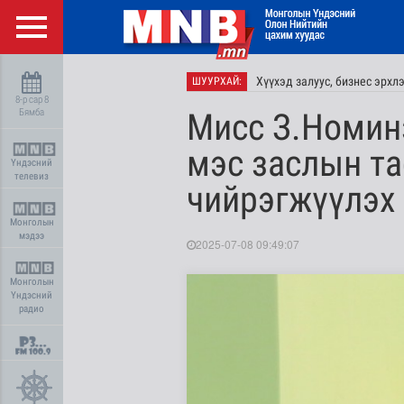
Хүүхэд залуус, бизнес эрхл
ШУУРХАЙ:
8-р сар 8
Бямба
Мисс З.Номин
мэс заслын та
Үндэсний
телевиз
чийрэгжүүлэх 
Монголын
мэдээ
2025-07-08 09:49:07
Монголын
Үндэсний
радио