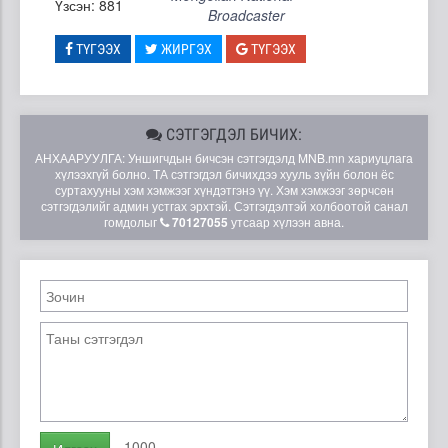
Үзсэн: 881
Broadcaster
ТҮГЭЭХ
ЖИРГЭХ
ТҮГЭЭХ
СЭТГЭГДЭЛ БИЧИХ:
АНХААРУУЛГА: Уншигчдын бичсэн сэтгэгдэлд MNB.mn хариуцлага
хүлээхгүй болно. ТА сэтгэгдэл бичихдээ хууль зүйн болон ёс
суртахууны хэм хэмжээг хүндэтгэнэ үү. Хэм хэмжээг зөрчсөн
сэтгэгдэлийг админ устгах эрхтэй. Сэтгэгдэлтэй холбоотой санал
гомдолыг
70127055
утсаар хүлээн авна.
1000