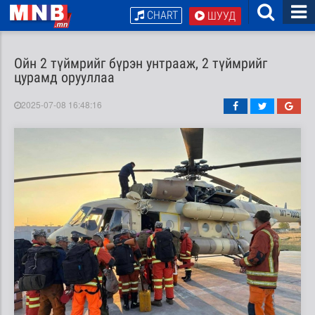
CHART
ШУУД
Ойн 2 түймрийг бүрэн унтрааж, 2 түймрийг
цурамд орууллаа
2025-07-08 16:48:16