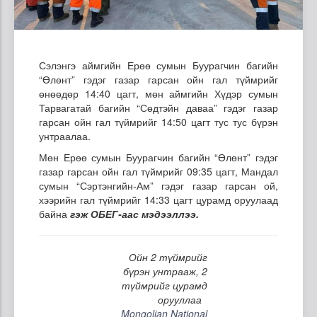
Сэлэнгэ аймгийн Ерөө сумын Буурагчин багийн
“Өлөнт” гэдэг газар гарсан ойн гал түймрийг
өнөөдөр 14:40 цагт, мөн аймгийн Хүдэр сумын
Тарвагатай багийн “Сөдтэйн даваа” гэдэг газар
гарсан ойн гал түймрийг 14:50 цагт тус тус бүрэн
унтраалаа.
Мөн Ерөө сумын Буурагчин багийн “Өлөнт” гэдэг
газар гарсан ойн гал түймрийг 09:35 цагт, Мандал
сумын “Сэртэнгийн-Ам” гэдэг газар гарсан ой,
хээрийн гал түймрийг 14:33 цагт цурамд оруулаад
байна
гэж ОБЕГ-аас мэдээллээ.
Ойн 2 түймрийг
бүрэн унтрааж, 2
түймрийг цурамд
орууллаа
Mongolian National