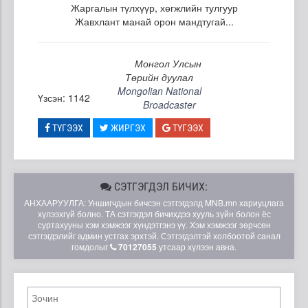
Жаргалын түлхүүр, хөгжлийн тулгуур
Жавхлант манай орон мандтугай...
Монгол Улсын
Төрийн дуулал
Mongolian National
Үзсэн: 1142
Broadcaster
ТҮГЭЭХ
ЖИРГЭХ
ТҮГЭЭХ
СЭТГЭГДЭЛ БИЧИХ:
АНХААРУУЛГА: Уншигчдын бичсэн сэтгэгдэлд MNB.mn хариуцлага
хүлээхгүй болно. ТА сэтгэгдэл бичихдээ хууль зүйн болон ёс
суртахууны хэм хэмжээг хүндэтгэнэ үү. Хэм хэмжээг зөрчсөн
сэтгэгдэлийг админ устгах эрхтэй. Сэтгэгдэлтэй холбоотой санал
гомдолыг
70127055
утсаар хүлээн авна.