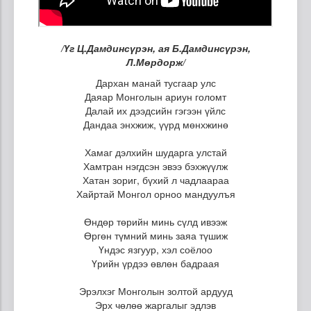
/Үг Ц.Дамдинсүрэн, ая Б.Дамдинсүрэн,
Л.Мөрдорж/
Дархан манай тусгаар улс
Даяар Монголын ариун голомт
Далай их дээдсийн гэгээн үйлс
Дандаа энхжиж, үүрд мөнхжинө
Хамаг дэлхийн шударга улстай
Хамтран нэгдсэн эвээ бэхжүүлж
Хатан зориг, бүхий л чадлаараа
Хайртай Монгол орноо мандуулъя
Өндөр төрийн минь сүлд ивээж
Өргөн түмний минь заяа түшиж
Үндэс язгуур, хэл соёлоо
Үрийн үрдээ өвлөн бадраая
Эрэлхэг Монголын золтой ардууд
Эрх чөлөө жаргалыг эдлэв